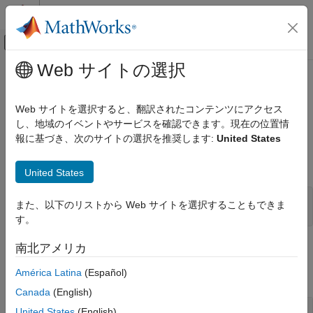
コンテンツへスキップ
MATLAB ヘルプ センター
オフキャンバス ナビゲーション メ
メインコンテンツ
Web サイトの選択
ドキュメンテーションのホーム
mxGetComplexInt8s (C)
MATLAB
Web サイトを選択すると、翻訳されたコンテンツにアクセス
外部言語インターフェイス
配列内の複素数データ要素
し、地域のイベントやサービスを確認できます。現在の位置情
mxINT8_CLASS
MATLAB での C
報に基づき、次のサイトの選択を推奨します:
United States
C 行列 API
このページをすべて展開する
C 構文
United States
mxGetComplexInt8s (C)
項目一覧
#include "matrix.h"

また、以下のリストから Web サイトを選択することもできま
mxComplexInt8 *mxGetComplexInt8s(const mxArray *pa);
C 構文
す。
入力引数
入力引数
南北アメリカ
出力引数
例
América Latina
(Español)
すべて展開する
API バージョン
Canada
(English)
バージョン履歴
— MATLAB 配列
pa
United States
(English)