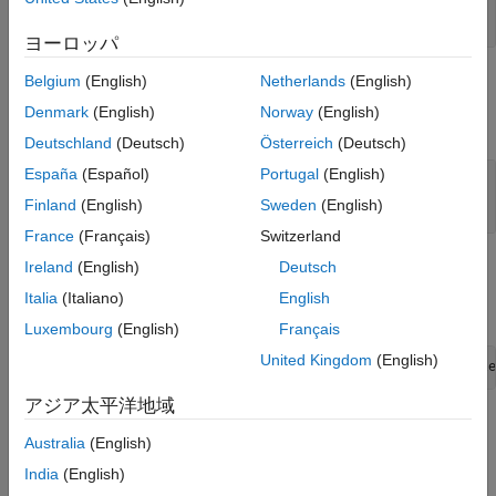
参考
const mxArray *
ヨーロッパ
Belgium
(English)
Netherlands
(English)
出力引数
Denmark
(English)
Norway
(English)
すべて展開する
Deutschland
(Deutsch)
Österreich
(Deutsch)
España
(Español)
Portugal
(English)
— データ配列
dt
mxComplexInt8 *
Finland
(English)
Sweden
(English)
France
(Français)
Switzerland
例
Ireland
(English)
Deutsch
Italia
(Italiano)
English
例を開くには、次のように入力します。
Luxembourg
(English)
Français
United Kingdom
(English)
edit([fullfile(matlabroot,
"extern"
,
"examples"
,
"mex"
,
"file
アジア太平洋地域
ここで
は、次のようになります。
filename
Australia
(English)
explore.c
India
(English)