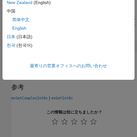
New Zealand
(English)
API バージョン
中国
この関数はインターリーブされた複素数 API で使用できます。こ
简体中文
の関数を使用して
をビルドするには、以下を入力し
myMexFile.c
English
ます。
日本
(日本語)
한국
(한국어)
mex 
-R2018a
myMexFile.c
バージョン履歴
最寄りの営業オフィスへのお問い合わせ
R2018a で導入
参考
|
mxSetComplexInt8s
mxGetInt8s
この情報は役に立ちましたか？