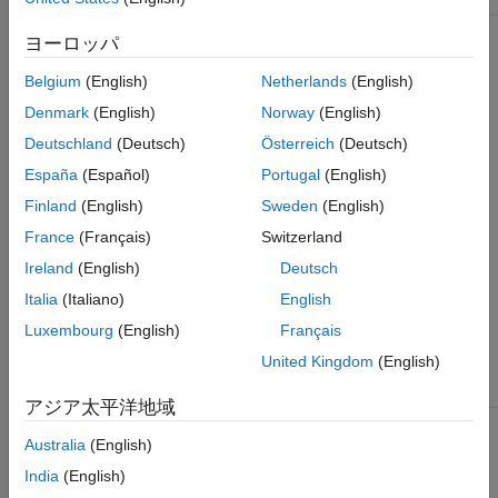
ヨーロッパ
インデックス演算子
Belgium
(English)
Netherlands
(English)
operator[]
Denmark
(English)
Norway
(English)
operator[]
Deutschland
(Deutsch)
Österreich
(Deutsch)
España
(Español)
Portugal
(English)
Reference<Array> operator[](std::string idx)
Finland
(English)
Sweden
(English)
Array operator[](std::string idx) const
France
(Français)
Switzerland
説明
Ireland
(English)
Deutsch
フィールド名を使用して Struct にインデックスを付けます。
Italia
(Italiano)
English
Luxembourg
(English)
Français
パラメーター
United Kingdom
(English)
フィールド名。
std::string idx
アジア太平洋地域
戻り値
Australia
(English)
指定されたフィールドで見つかった
Reference<Array>
India
(English)
への参照。
Array