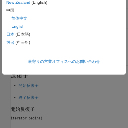
New Zealand
(English)
中国
指定されたフィールドで見つかった
Array
の共有コピー。
简体中文
Array
English
日本
(日本語)
スロー
한국
(한국어)
struct にフィー
matlab::data::InvalidFieldNameException
ルドが存在し
ません。
最寄りの営業オフィスへのお問い合わせ
反復子
開始反復子
終了反復子
開始反復子
iterator begin()