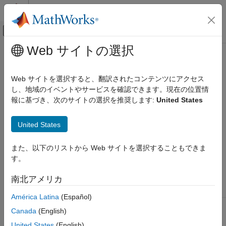
コンテンツへスキップ
MATLAB ヘルプ センター
オフキャンバス ナビゲーション メ
メインコンテンツ
Web サイトの選択
ドキュメンテーションのホーム
matlab::data::Reference<Struct>
MATLAB
Web サイトを選択すると、翻訳されたコンテンツにアクセス
外部言語インターフェイス
の要素への参照を取得するための C++ クラス
し、地域のイベントやサービスを確認できます。現在の位置情
StructArray
MATLAB での C++
報に基づき、次のサイトの選択を推奨します:
United States
C++ 用の MATLAB データ API
説明
United States
matlab::data::Reference<Struct>
クラスを使用して
の要素にアク
Reference<Struct>
StructArray
セスします。
項目一覧
また、以下のリストから Web サイトを選択することもできま
説明
す。
クラスの詳細
インデックス演算子
名前空間:
南北アメリカ
反復子
matlab::data
キャスト
América Latina
(Español)
バージョン履歴
インクル
StructRef.hpp
Canada
(English)
ード:
United States
(English)