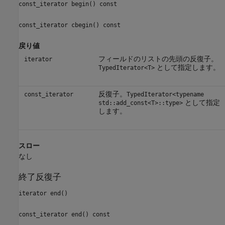
const_iterator begin() const
const_iterator cbegin() const
戻り値
フィールドのリストの先頭の反復子。
iterator
として指定します。
TypedIterator<T>
反復子。
const_iterator
TypedIterator<typename
として指定
std::add_const<T>::type>
します。
スロー
なし
終了反復子
iterator end()
const_iterator end() const