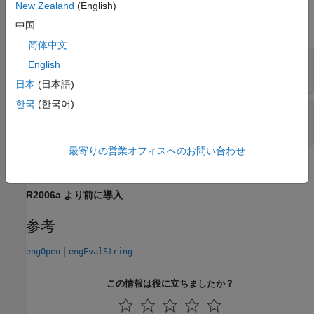
New Zealand
(English)
すべて展開する
中国
简体中文
— エンジンへのポインター
ep
English
mwPointer
日本
(日本語)
한국
(한국어)
— 文字バッファーへのポインター
p
character*n
最寄りの営業オフィスへのお問い合わせ
バージョン履歴
R2006a より前に導入
参考
|
engOpen
engEvalString
この情報は役に立ちましたか？