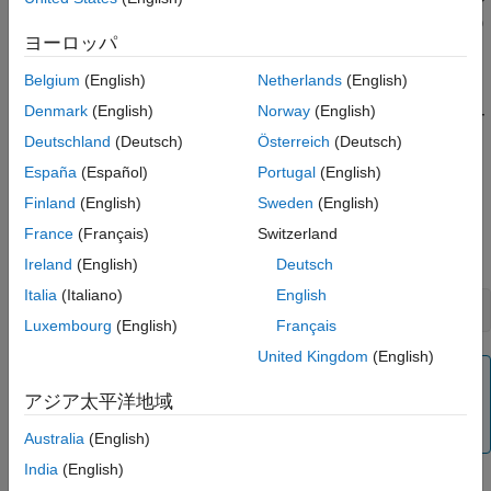
engEvalString
NULL
ポインターが渡された場合は
を返します。それ以外の場合は
1
0
ヨーロッパ
を返します。
Belgium
(English)
Netherlands
(English)
の既定の動作は、実行中のコマンドによって発生
engEvalString
Denmark
(English)
Norway
(English)
した標準出力を破棄することです。ゼロでない長さのバッファー
を使って
を呼び出すと、その後の
engOutputBuffer
Deutschland
(Deutsch)
Österreich
(Deutsch)
の呼び出しでは、
が指し示す文字バッファーに
engEvalString
p
España
(Español)
Portugal
(English)
出力が保存されます。
Finland
(English)
Sweden
(English)
Fortran で出力バッファー処理をオフにするには、以下を使用し
France
(Français)
Switzerland
ます。
Ireland
(English)
Deutsch
Italia
(Italiano)
English
engOutputBuffer(ep, '')
Luxembourg
(English)
Français
United Kingdom
(English)
メモ
アジア太平洋地域
によって返されるバッファーは、
で
engEvalString
NULL
終了しません。
Australia
(English)
India
(English)
入力引数