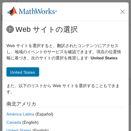
コンテンツへスキップ
MATLAB ヘルプ センター
オフキャンバス ナビゲーション メ
メインコンテンツ
Web サイトの選択
ドキュメンテーションのホーム
engOutputBuffer (Fortran)
MATLAB
Web サイトを選択すると、翻訳されたコンテンツにアクセス
外部言語インターフェイス
MATLAB
出力のバッファーの指定
し、地域のイベントやサービスを確認できます。現在の位置情
MATLAB での Fortran
報に基づき、次のサイトの選択を推奨します:
United States
Fortran からの MATLAB の呼び出し
このページをすべて展開する
Fortran 構文
United States
engOutputBuffer (Fortran)
項目一覧
#include "engine.h"

また、以下のリストから Web サイトを選択することもできま
integer*4 engOutputBuffer(ep, p)

Fortran 構文
す。
mwPointer ep

説明
南北アメリカ
入力引数
バージョン履歴
説明
América Latina
(Español)
参考
Canada
(English)
は、画面に通常表示される出力を返すための
engOutputBuffer
United States
(English)
用の文字バッファーを定義します。
エンジン