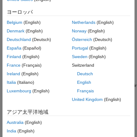
Other Meridians: Equally spaced parabolic curves concave
Example
toward the central meridian.
ヨーロッパ
Version History
Parallels: Unequally spaced straight parallel lines, perpendicular
Belgium
(English)
Netherlands
(English)
to the central meridian. Spacing is greatest near the Equator.
Denmark
(English)
Norway
(English)
Deutschland
(Deutsch)
Österreich
(Deutsch)
Poles: Lines one-third as long as the Equator.
España
(Español)
Portugal
(English)
Symmetry: About the central meridian or the Equator.
Finland
(English)
Sweden
(English)
France
(Français)
Switzerland
Features
Ireland
(English)
Deutsch
This is an equal-area projection. Scale is true along the 45º30'
Italia
(Italiano)
English
parallels and is constant along any parallel and between any pair
Luxembourg
(English)
Français
of parallels equidistant from the Equator. Distortion is severe
near the outer meridians at high latitudes, but less so than on
United Kingdom
(English)
the pointed-polar projections. It is free of distortion only at the
two points where the central meridian intersects the 45º30'
アジア太平洋地域
parallels. This projection is not conformal or equidistant.
Australia
(English)
Parallels
India
(English)