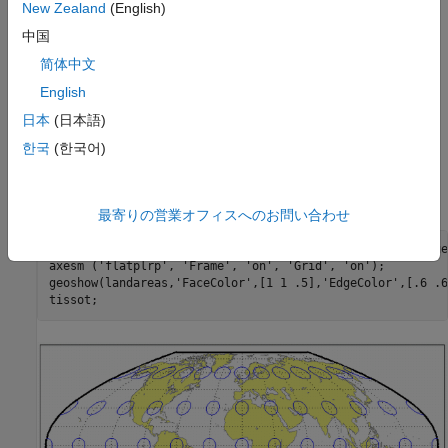
New Zealand
(English)
For this projection, only one standard parallel is specified. The
中国
other standard parallel is the same latitude with the opposite
sign. The standard parallel is by definition fixed at 45º30'.
简体中文
English
Remarks
日本
(日本語)
This projection was presented by F. Webster McBryde and Paul
한국
(한국어)
D. Thomas in 1949.
Example
最寄りの営業オフィスへのお問い合わせ
landareas = shaperead('landareas.shp','UseGeoCoords',true)
axesm ('flatplrp', 'Frame', 'on', 'Grid', 'on');

geoshow(landareas,'FaceColor',[1 1 .5],'EdgeColor',[.6 .6
tissot;