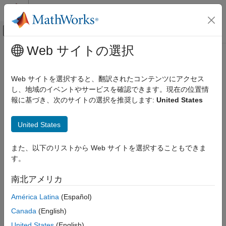
コンテンツへスキップ
MATLAB ヘルプ センター
オフキャンバス ナビゲーション メ
メインコンテンツ
Web サイトの選択
ドキュメンテーションのホーム
flatplrp
数学および最適化
Web サイトを選択すると、翻訳されたコンテンツにアクセス
レーダー
McBryde-Thomas Flat-Polar Parabolic Projection
し、地域のイベントやサービスを確認できます。現在の位置情
報に基づき、次のサイトの選択を推奨します:
United States
Mapping Toolbox
Classification
Coordinate Reference Systems
United States
Pseudocylindrical
flatplrp
また、以下のリストから Web サイトを選択することもできま
ON THIS PAGE
Identifier
す。
Classification
flatplrp
Identifier
南北アメリカ
Graticule
Graticule
América Latina
(Español)
Features
Parallels
Central Meridian: Straight line 0.48 as long as the Equator.
Canada
(English)
Remarks
United States
(English)