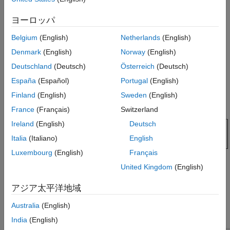
ヨーロッパ
Belgium
(English)
Netherlands
(English)
Denmark
(English)
Norway
(English)
Deutschland
(Deutsch)
Österreich
(Deutsch)
España
(Español)
Portugal
(English)
Finland
(English)
Sweden
(English)
France
(Français)
Switzerland
Ireland
(English)
Deutsch
Italia
(Italiano)
English
Luxembourg
(English)
Français
United Kingdom
(English)
How useful was this information?
アジア太平洋地域
Australia
(English)
India
(English)