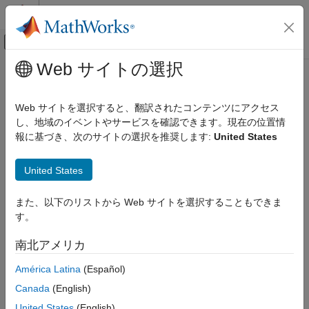
コンテンツへスキップ
MATLAB ヘルプ センター
オフキャンバス ナビゲーション メ
メインコンテンツ
Web サイトの選択
ドキュメンテーションのホーム
Downlink Physical Signals Grid
Wireless Communications
Web サイトを選択すると、翻訳されたコンテンツにアクセス
The downlink physical signals, their associated functions, and
し、地域のイベントやサービスを確認できます。現在の位置情
LTE Toolbox
their locations on the resource grid are shown in the following
報に基づき、次のサイトの選択を推奨します:
United States
Modeling Basics
figure.
Downlink Physical Signals Grid
United States
For more information about a function in the diagram, click the
relevant function name.
また、以下のリストから Web サイトを選択することもできま
す。
南北アメリカ
América Latina
(Español)
Canada
(English)
United States
(English)