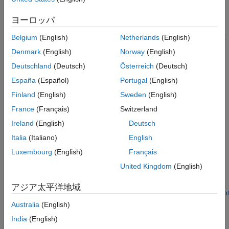
Topics
ヨーロッパ
Channel Estimation
Describes the algorithms used for channel estimation in the LTE
Belgium
(English)
Netherlands
(English)
Toolbox™ product and the options available.
Denmark
(English)
Norway
(English)
Deutschland
(Deutsch)
Österreich
(Deutsch)
LTE Downlink Channel Estimation and Equalization
This example shows how to use the LTE Toolbox™ to create a
España
(Español)
Portugal
(English)
frame worth of data, pass it through a fading channel and
Finland
(English)
Sweden
(English)
perform channel estimation and equalization.
France
(Français)
Switzerland
Featured Examples
Ireland
(English)
Deutsch
Italia
(Italiano)
English
LTE Downlink Channel Estimation and Equalization
Luxembourg
(English)
Français
Use the LTE Toolbox™ to create a frame worth of data, pass it
through a fading channel and perform channel estimation and
United Kingdom
(English)
equalization. Two figures are created illustrating the received
and equalized frame.
アジア太平洋地域
Open Live Script
Australia
(English)
How useful was this information?
India
(English)