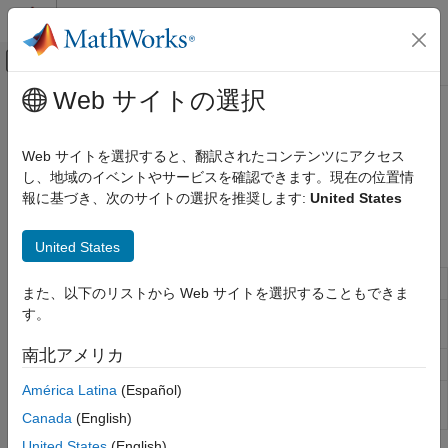
コンテンツへスキップ
MATLAB ヘルプ センター
オフキャンバス ナビゲーション メ
メインコンテンツ
Web サイトの選択
ドキュメンテーションのホーム
Equalization
Wireless Communications
Web サイトを選択すると、翻訳されたコンテンツにアクセス
Zero-forcing equalization, MMSE-based equalization
し、地域のイベントやサービスを確認できます。現在の位置情
LTE Toolbox
Use equalization functions to recover transmitted signals.
報に基づき、次のサイトの選択を推奨します:
United States
Signal Reception and Recovery
カテゴリ
Functions
United States
Synchronization
Zero-forcing equalization
lteEqualizeZF
Channel Estimation
また、以下のリストから Web サイトを選択することもできま
Equalization
す。
MMSE-based joint downlink
lteEqualizeMIMO
equalization and combining
Signal Recovery Procedures
南北アメリカ
HARQ Combining
MMSE equalization
lteEqualizeMMSE
América Latina
(Español)
MMSE-based joint uplink equalization
lteEqualizeULMIMO
and combining
Canada
(English)
United States
(English)