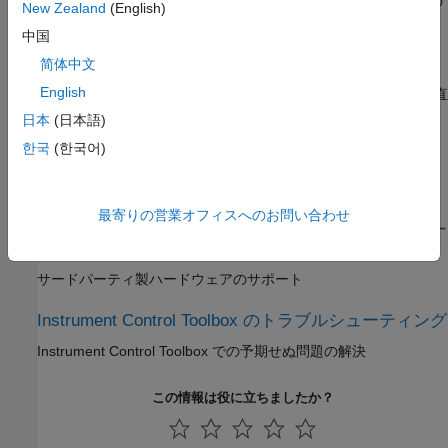
TCP/IP、UDP、I2C、SPI、シリアルポート、GPIB、VISAなどの
New Zealand
(English)
低レベルプロトコル
中国
ドライバーベースの計器通信
简体中文
®
English
IVI
、VXI
プラグアンドプレイ
、または汎用ドライバを使用した直
感的な言語指向のコマンド
日本
(日本語)
한국
(한국어)
Simulink における直接インターフェース通信
®
Simulink
モデルでデータを送受信する
最寄りの営業オフィスへのお問い合わせ
Instrument Control Toolbox でサポートされているハー
ドウェア
サードパーティ製ハードウェアのサポート
Instrument Control Toolbox のトラブルシューティング
Instrument Control Toolbox での予期せぬ問題の解決
この情報は役に立ちましたか？