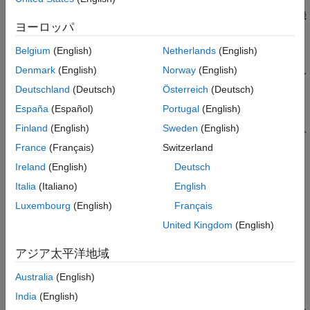
使用される通信プロトコルを介したテキストベースの SCPI コマ
Simulink における直接インターフェース
ンドを介して計測器に接続します。コードを記述せずにテスト機
通信
ヨーロッパ
器を制御し、データを取得することもできます。
Instrument Control Toolbox でサポートさ
れているハードウェア
Belgium
(English)
Netherlands
(English)
Instrument Control Toolbox を使用すると、テストを自動化し、
ThingSpeak
Denmark
(English)
Norway
(English)
®
ハードウェア設計を検証し、5G、WLAN、Bluetooth
、衛星、レ
Vehicle Network Toolbox
ーダー テスト システムを構築できます。これらのテスト システ
Deutschland
(Deutsch)
Österreich
(Deutsch)
ムは、LXI、PXI、AXIe 標準に基づいています。
España
(Español)
Portugal
(English)
Finland
(English)
Sweden
(English)
ツールボックスには、MATLAB の他のコンピューターやプリント
回路基板 (PCB) とのリモート通信用の UDP、TCP/IP、I2C、お
France
(Français)
Switzerland
よび SPI プロトコルの組み込みサポートが用意されています。
Ireland
(English)
Deutsch
Italia
(Italiano)
English
Instrument Control Toolbox 入門
Luxembourg
(English)
Français
Instrument Control Toolbox の基礎を学ぶ
United Kingdom
(English)
機器の接続と通信
アジア太平洋地域
機器との接続、設定、通信の基本手順
Australia
(English)
インターフェースベースの機器通信
India
(English)