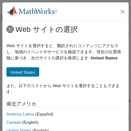
コンテンツへスキップ
MATLAB ヘルプ センター
オフキャンバス ナビゲーション メ
メインコンテンツ
Web サイトの選択
ドキュメンテーションのホーム
このページは機械翻訳を使用して翻訳されました。最新版の英語
を参照するには、ここをクリックします。
テストと計測
Web サイトを選択すると、翻訳されたコンテンツにアクセス
カテゴリ
し、地域のイベントやサービスを確認できます。現在の位置情
Instrument Control Toolbox
報に基づき、次のサイトの選択を推奨します:
United States
Data Acquisition Toolbox
Image Acquisition Toolbox
テストおよび測定機器を制御し、コンピュータ周辺機器と通信し
United States
ます
Industrial Communication Toolbox
リリース ノート
Instrument Control Toolbox
また、以下のリストから Web サイトを選択することもできま
す。
PDF 版ドキュメンテーション
PDF 版ドキュメンテーション
Instrument Control Toolbox 入門
®
Instrument Control Toolbox™ を使用すると、MATLAB
をオシロ
Instrument Control Toolbox のトラブルシ
南北アメリカ
ューティング
スコープ、ファンクション ジェネレーター、信号アナライザー、
機器の接続と通信
信号発生器、電源、分析機器などの計測器に直接接続できます。
América Latina
(Español)
ツールボックスは、IVI や VXI
plug&play
などの計測器ドライバー
インターフェースベースの機器通信
Canada
(English)
を介して、または VISA、GPIB、TCP/IP、UDP などの一般的に
ドライバーベースの計器通信
United States
(English)