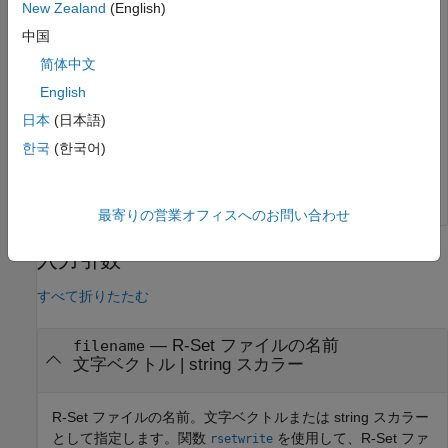
New Zealand
(English)
中国
简体中文
English
日本
(日本語)
한국
(한국어)
最寄りの営業オフィスへのお問い合わせ
入力引数
すべて折りたたむ
—
R-Set ファイルの名前
filename
文字ベクトル
|
string スカラー
R-Set ファイルの名前。文字ベクトルまたは string スカラー
として指定します。関数
を使用して、R-Set ファ
rsetwrite