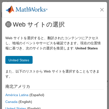
コンテンツへスキップ
MATLAB ヘルプ センター
オフキャンバス ナビゲーション メ
メインコンテンツ
Web サイトの選択
ドキュメンテーションのホーム
openrset
イメージ処理とコンピューター ビジョン
Web サイトを選択すると、翻訳されたコンテンツにアクセス
R-Set ファイルを開き、R-Set を表示
し、地域のイベントやサービスを確認できます。現在の位置情
Image Processing Toolbox
報に基づき、次のサイトの選択を推奨します:
United States
表示と調査
ページ内をすべて折りたたむ
2 次元イメージの表示
構文
United States
openrset
openrset(filename)
また、以下のリストから Web サイトを選択することもできま
項目一覧
説明
す。
構文
は、解像度を下げたデータセット (R-Set) フ
openrset(
)
filename
説明
南北アメリカ
ァイルを開き、関数
によって開かれたイメージ ツールで
imtool
例
R-Set を表示します。
América Latina
(Español)
入力引数
バージョン履歴
Canada
(English)
例
参考
United States
(English)