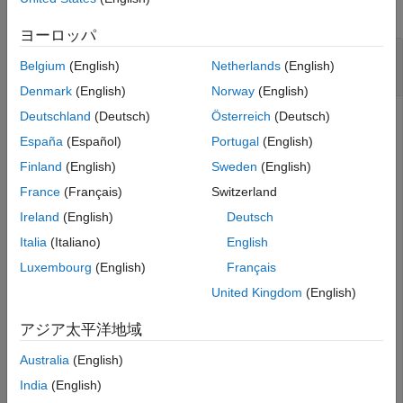
すべて折りたたむ
ヨーロッパ
R-Set ファイルとして保存されているイメージ
Belgium
(English)
Netherlands
(English)
を開く
Denmark
(English)
Norway
(English)
Deutschland
(Deutsch)
Österreich
(Deutsch)
España
(Español)
Portugal
(English)
R-Set ファイルをワークスペースに読み込みます。
Finland
(English)
Sweden
(English)
France
(Français)
Switzerland
filename = 
'mandi.rset'
;
Ireland
(English)
Deutsch
R-Set ファイルを開き、R-Set データを表示します。
Italia
(Italiano)
English
Luxembourg
(English)
Français
openrset(filename)
United Kingdom
(English)
アジア太平洋地域
Australia
(English)
India
(English)