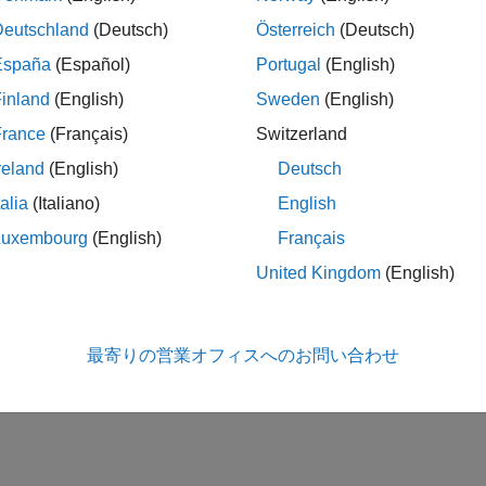
rator (2P-TL)
thermal liquid networks
(R2022a
Deutschland
(Deutsch)
Österreich
(Deutsch)
この情報は役に立ちました
España
(Español)
Portugal
(English)
inland
(English)
Sweden
(English)
France
(Français)
Switzerland
reland
(English)
Deutsch
talia
(Italiano)
English
Luxembourg
(English)
Français
United Kingdom
(English)
最寄りの営業オフィスへのお問い合わせ