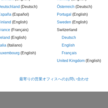
Deutschland
(Deutsch)
Österreich
(Deutsch)
España
(Español)
Portugal
(English)
inland
(English)
Sweden
(English)
France
(Français)
Switzerland
reland
(English)
Deutsch
talia
(Italiano)
English
Luxembourg
(English)
Français
United Kingdom
(English)
最寄りの営業オフィスへのお問い合わせ