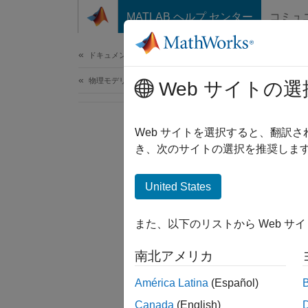
コンテンツへスキップ
MATLAB ヘルプ センター
コミュ
ドキュメ
ドキュメンテーションのホーム
物理モデリング
Web サイトの選
Web サイトを選択すると、翻訳
き、次のサイトの選択を推奨します
United States
また、以下のリストから Web サ
南北アメリカ
América Latina
(Español)
Canada
(English)