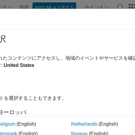
ニティ
学習
サインイン
MATLAB を入手する
ンテーション
例
ブロック
ビデオ
MATLAB Answers
択
されたコンテンツにアクセスし、地域のイベントやサービスを
この情報は役に立ちました
:
United States
イトを選択することもできます。
ヨーロッパ
Belgium
(English)
Netherlands
(English)
Denmark
(English)
Norway
(English)