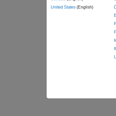
United States
(English)
F
I
I