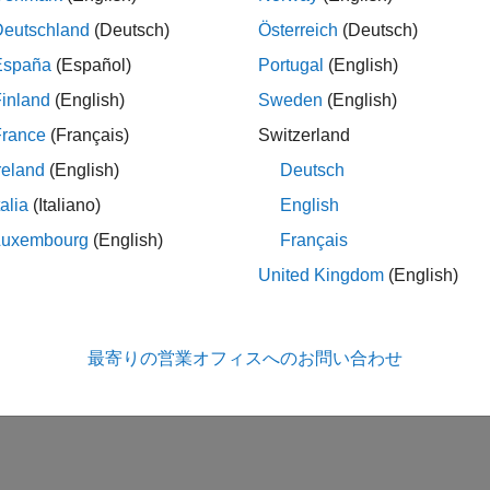
Deutschland
(Deutsch)
Österreich
(Deutsch)
España
(Español)
Portugal
(English)
inland
(English)
Sweden
(English)
France
(Français)
Switzerland
reland
(English)
Deutsch
talia
(Italiano)
English
Luxembourg
(English)
Français
United Kingdom
(English)
最寄りの営業オフィスへのお問い合わせ