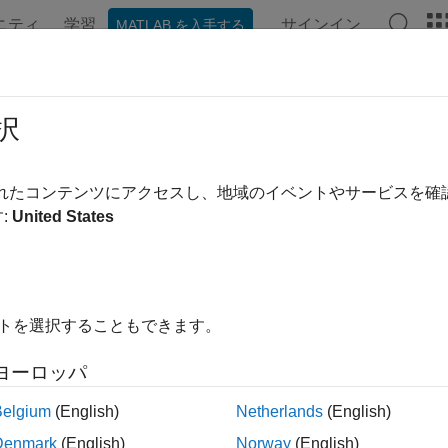
ニティ
学習
サインイン
MATLAB を入手する
ンテーション
例
関数
ブロック
アプリ
ビデオ
択
されたコンテンツにアクセスし、地域のイベントやサービスを
この情報は役に立ちました
:
United States
イトを選択することもできます。
ヨーロッパ
Belgium
(English)
Netherlands
(English)
Denmark
(English)
Norway
(English)