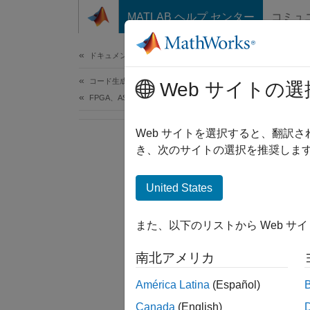
コンテンツへスキップ
MATLAB ヘルプ センター
コミュ
ドキュメ
ドキュメンテーションのホーム
コード生成
Web サイトの選
FPGA、ASIC、および SoC 開発
Web サイトを選択すると、翻訳
き、次のサイトの選択を推奨します
United States
また、以下のリストから Web サ
南北アメリカ
América Latina
(Español)
Canada
(English)