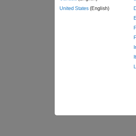
United States
(English)
F
I
I