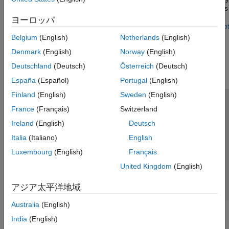
tuning a fuzzy inference system when the original training data is
not available.
ヨーロッパ
Open Live Script
Belgium
(English)
Netherlands
(English)
How useful was this information?
Denmark
(English)
Norway
(English)
Deutschland
(Deutsch)
Österreich
(Deutsch)
España
(Español)
Portugal
(English)
Finland
(English)
Sweden
(English)
トラストセンター
商標
プライバシー ポリシー
France
(Français)
Switzerland
違法コピー防止
アプリケーション ステータス
お問い合わせ
Ireland
(English)
Deutsch
© 1994-2026 The MathWorks, Inc.
Italia
(Italiano)
English
Luxembourg
(English)
Français
Web サイ
United Kingdom
(English)
日本
アジア太平洋地域
Australia
(English)
India
(English)