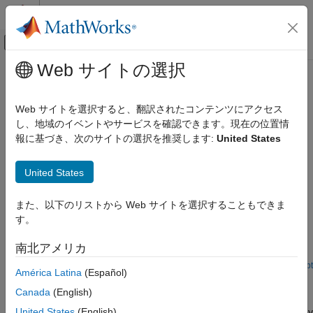
コンテンツへスキップ
MATLAB ヘルプ センター
オフキャンバス ナビゲーション メ
メインコンテンツ
Web サイトの選択
ドキュメンテーションのホーム
Explainable AI
Control Systems
Web サイトを選択すると、翻訳されたコンテンツにアクセス
Implement fuzzy support systems for explainable AI
し、地域のイベントやサービスを確認できます。現在の位置情
Fuzzy Logic Toolbox
Explore examples of fuzzy support systems that explain black
報に基づき、次のサイトの選択を推奨します:
United States
Applications
box models, such as deep neural networks.
カテゴリ
United States
Featured Examples
Medical Devices and Decision Making
Explainable AI
また、以下のリストから Web サイトを選択することもできま
Explain Black-Box Model Using Fuzzy Support System
Autonomous Systems and Robotics
す。
Explain the behavior of a trained deep neural network by tuning
Control Systems
a fuzzy inference system when the original training data is
南北アメリカ
Nonlinear Modeling
available.
Open Live Script
Image Processing
América Latina
(Español)
Explainable Fuzzy Support System for Black-Box Model
Classification
of Robot Obstacle Avoidance
Canada
(English)
Explain the behavior of a trained reinforcement learning agent by
United States
(English)