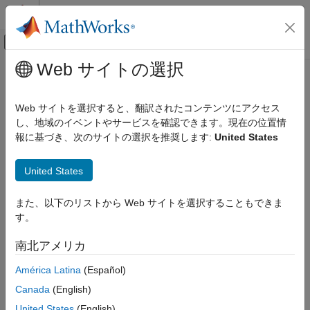
コンテンツへスキップ
MATLAB ヘルプ センター
オフキャンバス ナビゲーション メ
メインコンテンツ
Web サイトの選択
ドキュメンテーションのホーム
transform
レーダー
Web サイトを選択すると、翻訳されたコンテンツにアクセス
ロボティクスおよび自律システム
剛体変換を点に適用する
し、地域のイベントやサービスを確認できます。現在の位置情
R2023b 以降
報に基づき、次のサイトの選択を推奨します:
United States
Sensor Fusion and Tracking Toolbox
ページ内をすべて折りたたむ
方向、位置、および座標系
United States
構文
transform
また、以下のリストから Web サイトを選択することもできま
項目一覧
tpoints = transform(transformation,points)
す。
構文
tpoints = transform(rotation,points)
tpoints = transform(
___
,isCol=format)
説明
南北アメリカ
説明
入力引数
América Latina
(Español)
出力引数
は剛体変換
= transform(
,
)
tpoints
transformation
points
拡張機能
Canada
(English)
を入力点
に適用し、変換後の点
transformation
points
tpoints
バージョン履歴
を返します。
United States
(English)