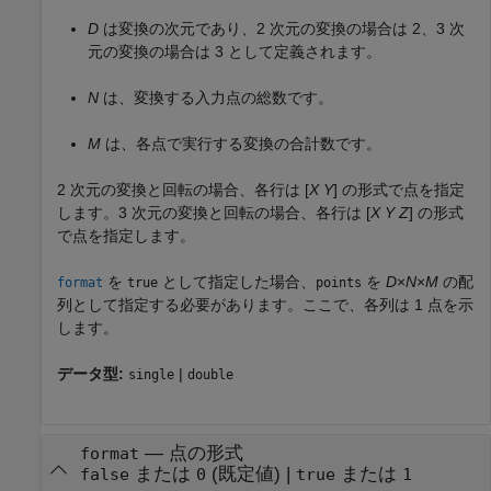
D
は変換の次元であり、2 次元の変換の場合は 2、3 次
元の変換の場合は 3 として定義されます。
N
は、変換する入力点の総数です。
M
は、各点で実行する変換の合計数です。
2 次元の変換と回転の場合、各行は [
X
Y
] の形式で点を指定
します。3 次元の変換と回転の場合、各行は [
X
Y
Z
] の形式
で点を指定します。
を
として指定した場合、
を
D
×
N
×
M
の配
format
true
points
列として指定する必要があります。ここで、各列は 1 点を示
します。
データ型:
|
single
double
—
点の形式
format
または
(既定値) |
または
false
0
true
1