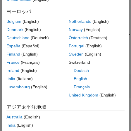
参考
は回転
を入力
= transform(
,
)
rotation
ヨーロッパ
tpoints
rotation
points
点
に適用し、変換後の点
を返します。
points
tpoints
Belgium
(English)
Netherlands
(English)
は、前述の構文の入力
= transform(
___
,isCol=
)
tpoints
format
Denmark
(English)
Norway
(English)
引数に加えて論理フラグ
を使用して、入力点
の予
format
points
Deutschland
(Deutsch)
Österreich
(Deutsch)
期される形式を列方向または行方向に設定します。
España
(Español)
Portugal
(English)
入力引数
Finland
(English)
Sweden
(English)
France
(Français)
Switzerland
すべて折りたたむ
Ireland
(English)
Deutsch
—
変換
Italia
(Italiano)
English
transformation
オブジェクト
|
オブジェクト
|
変換オブ
se2
se3
Luxembourg
(English)
Français
ジェクトの
N
要素配列
United Kingdom
(English)
変換。スカラーの
オブジェクト、スカラーの
オブジ
se2
se3
アジア太平洋地域
ェクト、あるいは変換オブジェクトの
N
要素配列として指
Australia
(English)
定します。
N
は変換の合計数です。
India
(English)
を配列として指定する場合、各要素が同じ
transformation