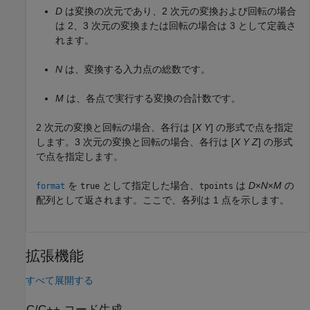
D
は変換の次元であり、2 次元の変換および回転の場合
は 2、3 次元の変換または回転の場合は 3 として定義さ
れます。
N
は、変換する入力点の総数です。
M
は、各点で実行する変換の合計数です。
2 次元の変換と回転の場合、各行は [
X
Y
] の形式で点を指定
します。3 次元の変換と回転の場合、各行は [
X
Y
Z
] の形式
で点を指定します。
を
として指定した場合、
は
D
×
N
×
M
の
format
true
tpoints
配列として返されます。ここで、各列は 1 点を示します。
拡張機能
すべて展開する
C/C++ コード生成