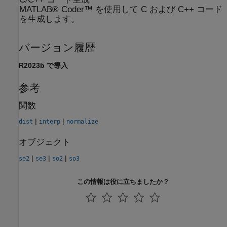
MATLAB® Coder™ を使用して C および C++ コード
を生成します。
バージョン履歴
R2023b で導入
参考
関数
|
|
dist
interp
normalize
オブジェクト
|
|
|
se2
se3
so2
so3
この情報は役に立ちましたか？