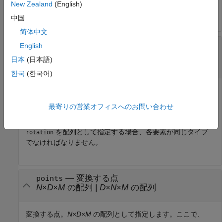
New Zealand
(English)
タイプでなければなりません。
中国
简体中文
—
回転
rotation
English
オブジェクト
|
オブジェクト
|
回転オブ
so2
so3
日本
(日本語)
ジェクトの
N
要素配列
한국
(한국어)
回転。スカラーの
オブジェクト、スカラーの
オブジ
so2
so3
ェクト、あるいは回転オブジェクトの
N
要素配列として指
最寄りの営業オフィスへのお問い合わせ
定します。
N
は回転の合計数です。
を配列として指定する場合、各要素が同じタイプ
rotation
でなければなりません。
—
変換する点
points
N
×
D
×
M
の配列
|
D
×
N
×
M
の配列
変換する点。
N
×
D
×
M
の配列として指定します。ここで、