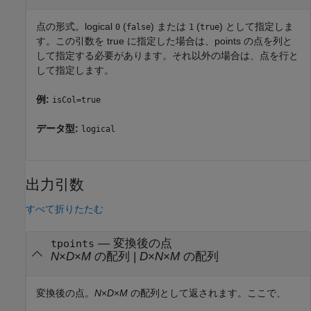
点の形式。logical
(
) または
(
) として指定しま
0
false
1
true
す。この引数を true に指定した場合は、points の点を列と
して指定する必要があります。それ以外の場合は、点を行と
して指定します。
例:
isCol=true
データ型:
logical
出力引数
すべて折りたたむ
— 変換後の点
tpoints
N
×
D
×
M
の配列 |
D
×
N
×
M
の配列
変換後の点。
N
×
D
×
M
の配列として返されます。ここで、