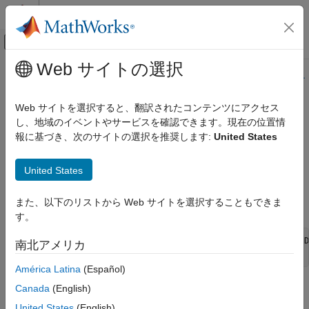
コンテンツへスキップ
MATLAB ヘルプ センター
オフキャンバス ナビゲーション メ
メインコンテンツ
Web サイトの選択
ドキュメンテーションのホーム
このページの内容は最新ではありません。最新版の英語を参照す
るには、ここをクリックします。
コード生成
Web サイトを選択すると、翻訳されたコンテンツにアクセス
FPGA、ASIC、および SoC 開発
し、地域のイベントやサービスを確認できます。現在の位置情
ssGetDataTypeIsFxpFltApiCompat
報に基づき、次のサイトの選択を推奨します:
United States
Fixed-Point Designer
組み込み実装
登録されたデータ型が、ユーザー記述の固定小数点 S-Function
United States
外部コードの統合
用の API でサポートされているかどうかを判定
ssGetDataTypeIsFxpFltApiCompat
また、以下のリストから Web サイトを選択することもできま
構文
す。
extern int ssGetDataTypeIsFxpFltApiCompat(SimStruct *S, D
南北アメリカ
América Latina
(Español)
引数
Canada
(English)
United States
(English)