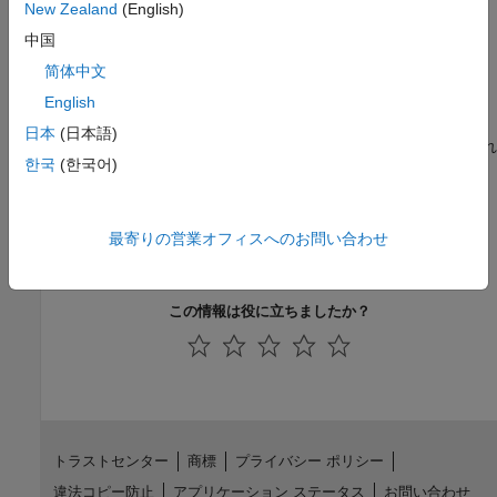
New Zealand
(English)
C
中国
简体中文
TLC 関数
English
なしAPI 互換のデータ型のチェックはシミュレーションで実行さ
日本
(日本語)
れます。API 互換のデータ型のチェックは TLC ではサポートされ
한국
(한국어)
ていません。
バージョン履歴
最寄りの営業オフィスへのお問い合わせ
R2006a より前に導入
この情報は役に立ちましたか？
トラストセンター
商標
プライバシー ポリシー
違法コピー防止
アプリケーション ステータス
お問い合わせ