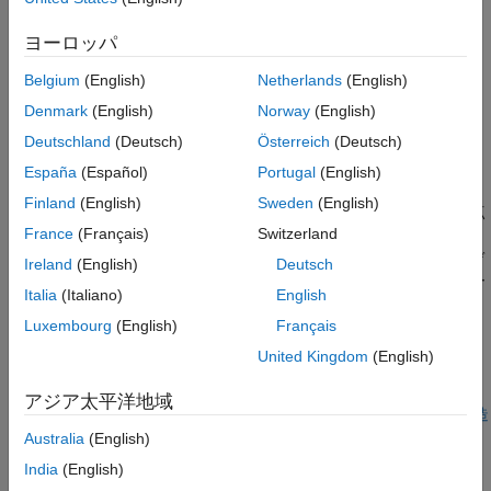
S
S-Function ブロックを表す SimStruct。
ヨーロッパ
dataTypeId
Belgium
(English)
Netherlands
(English)
ユーザー記述の固定小数点 S-Function 用の API との互換性を調
Denmark
(English)
Norway
(English)
べるための登録されたデータ型のデータ型 ID。
Deutschland
(Deutsch)
Österreich
(Deutsch)
説明
España
(Español)
Portugal
(English)
Finland
(English)
Sweden
(English)
この関数は、登録されたデータ型が、ユーザー記述の固定小数点
France
(Français)
Switzerland
S-Function 用の API でサポートされているかどうかを判定しま
®
す。サポートされているデータ型は、すべての標準 Simulink
デ
Ireland
(English)
Deutsch
ータ型、すべての固定小数点データ型、およびデータ型オーバー
Italia
(Italiano)
English
ライド データ型です。
Luxembourg
(English)
Français
要件
United Kingdom
(English)
この関数を使用するには、
および
を
fixedpoint.h
fixedpoint.c
アジア太平洋地域
インクルードしなければなりません。詳細は、
S-Function の構造
を参照してください。
Australia
(English)
India
(English)
言語