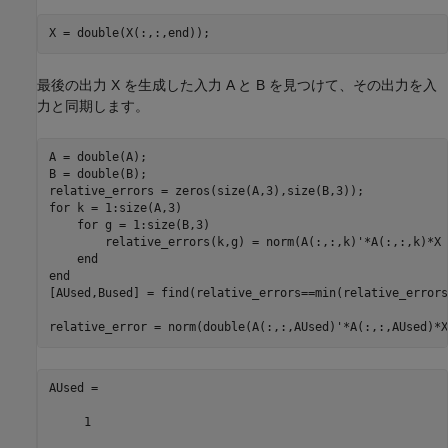
最後の出力 X を生成した入力 A と B を見つけて、その出力を入
力と同期します。
A = double(A);

B = double(B);

for
 k = 1:size(A,3)

for
 g = 1:size(B,3)

        relative_errors(k,g) = norm(A(:,:,k)'*A(:,:,k)*X 
end
end
[AUsed,Bused] = find(relative_errors==min(relative_errors
relative_error = norm(double(A(:,:,AUsed)'*A(:,:,AUsed)*X
AUsed =

     1
