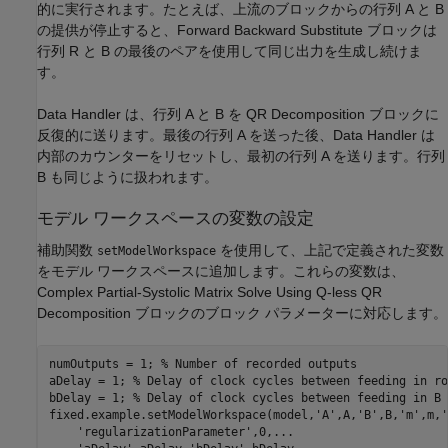
的に実行されます。たとえば、上流のブロックからの行列 A と B
の提供が停止すると、Forward Backward Substitute ブロックは
行列 R と B の最後のペアを使用して同じ出力を生成し続けま
す。
Data Handler は、行列 A と B を QR Decomposition ブロックに
反復的に送ります。最後の行列 A を送った後、Data Handler は
内部のカウンターをリセットし、最初の行列 A を送ります。行列
B も同じように扱われます。
モデル ワークスペースの変数の設定
補助関数
を使用して、上記で定義された変数
setModelWorkspace
をモデル ワークスペースに追加します。これらの変数は、
Complex Partial-Systolic Matrix Solve Using Q-less QR
Decomposition ブロックのブロック パラメーターに対応します。
numOutputs = 1; 
% Number of recorded outputs
aDelay = 1; 
% Delay of clock cycles between feeding in ro
bDelay = 1; 
% Delay of clock cycles between feeding in B 
fixed.example.setModelWorkspace(model,
'A'
,A,
'B'
,B,
'm'
,m,
'
'regularizationParameter'
,0,
...