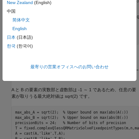
New Zealand
(English)
if
 numInputs > 1

中国
for
 i = 2:numInputs

        [Atemp,Btemp] = fixed.example.complexRandomQlessQ
简体中文
        A = cat(3,A,Atemp);

        B = cat(3,B,Btemp);

English
end
日本
(日本語)
end
한국
(한국어)
固定小数点データ型の選択
補助関数
を使用し
complexQlessQRMatrixSolveFixedpointTypes
最寄りの営業オフィスへのお問い合わせ
て、入力行列 A と B、および出力 X に対して、計算時のオーバー
フローの可能性が低くなる固定小数点データ型を選択します。
A と B の要素の実数部と虚数部は -1 ～ 1 であるため、任意の要
素が取りうる最大絶対値は sqrt(2) です。
max_abs_A = sqrt(2);  
% Upper bound on max(abs(A(:))
max_abs_B = sqrt(2);  
% Upper bound on max(abs(B(:))
precisionBits = 24;   
% Number of bits of precision
T = fixed.complexQlessQRMatrixSolveFixedpointTypes(m,n,ma
A = cast(A,
'like'
,T.A);

B = cast(B,
'like'
,T.B);
