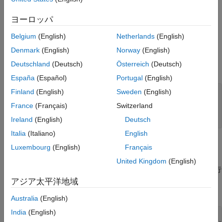
で計算され、出力 X が生成されます。
モデルを開く
ヨーロッパ
AMBA AXI ハンドシェーキング プロセス
非同期の行列ソルバー
Belgium
(English)
Netherlands
(English)
行列の次元の定義
モデル ワークスペースの変数の設定
Denmark
(English)
Norway
(English)
行列 A の行数、行列 A の列数と行列 B の行数、および行列 B の
モデルのシミュレーション
Deutschland
(Deutsch)
Österreich
(Deutsch)
列数を指定します。
出力データからの解の構成
España
(Español)
Portugal
(English)
出力の精度の検証
Finland
(English)
Sweden
(English)
m = 30; 
% Number of rows in A
n = 10;  
% Number of columns in A and rows in B
France
(Français)
Switzerland
p = 1;   
% Number of columns in B
numInputs = 3; 
% Number of A and B matricies
Ireland
(English)
Deutsch
Italia
(Italiano)
English
行列の生成
Luxembourg
(English)
Français
この例では、補助関数
を使用し
complexRandomQlessQRMatrices
United Kingdom
(English)
て、問題 A'AX=B の乱数行列 A と B を生成します。生成される行
列について、A と B の要素の実数部と虚数部は -1 ～ +1、A のラ
アジア太平洋地域
ンクはフル ランクとします。
Australia
(English)
India
(English)
rng(
'default'
)
