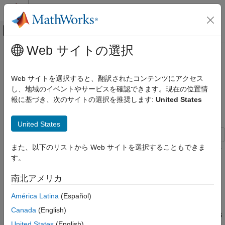
コンテンツへスキップ
MATLAB ヘルプ センター
オフキャンバス ナビゲーション メ
メインコンテンツ
Web サイトの選択
ドキュメンテーションのホーム
ハードウェア効率に優れた
コード生成
Complex Partial-Systolic Matrix
Web サイトを選択すると、翻訳されたコンテンツにアクセス
FPGA、ASIC、および SoC 開発
Solve Using Q-less QR
し、地域のイベントやサービスを確認できます。現在の位置情
報に基づき、次のサイトの選択を推奨します:
United States
Decomposition の実装
Fixed-Point Designer
組み込み実装
United States
Simulink での固定小数点行列演算
ハードウェア効率に優れた Complex Partial-
この例では、Complex Partial-Systolic Matrix Solve Using Q-less
また、以下のリストから Web サイトを選択することもできま
Systolic Matrix Solve Using Q-less QR
QR Decomposition ブロックを使用して、複素数値の行列方程式
す。
Decomposition の実装
A'AX=B に対するハードウェア効率に優れた解を実装する方法を
項目一覧
南北アメリカ
示します。
前進代入と後退代入
América Latina
(Español)
前進代入と後退代入
行列の次元の定義
Canada
(English)
行列の生成
上三角因子の準備が整うと、前進代入と後退代入が現在の入力 B
United States
(English)
固定小数点データ型の選択