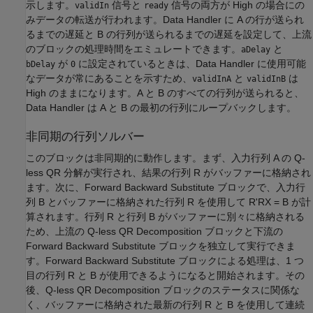
示します。
信号と
信号の両方が High の場合にの
validIn
ready
みデータの転送が行われます。Data Handler に A の行が送られ
るまでの遅延と B の行列が送られるまでの遅延を設定して、上流
のブロックの処理時間をエミュレートできます。
と
aDelay
が
に設定されているときは、Data Handler に使用可能
bDelay
0
なデータが常にあることを示すため、
と
は
validInA
validInB
High のままになります。A と B のすべての行列が送られると、
Data Handler は A と B の最初の行列にループバックします。
非同期の行列ソルバー
このブロックは非同期的に動作します。まず、入力行列 A の Q-
less QR 分解が実行され、結果の行列 R がバッファーに格納され
ます。次に、Forward Backward Substitute ブロックで、入力行
列 B とバッファーに格納された行列 R を使用して R'RX = B が計
算されます。行列 R と行列 B がバッファーに別々に格納される
ため、上流の Q-less QR Decomposition ブロックと下流の
Forward Backward Substitute ブロックを独立して実行できま
す。Forward Backward Substitute ブロックによる処理は、1 つ
目の行列 R と B が使用できるようになると開始されます。その
後、Q-less QR Decomposition ブロックのステータスに関係な
く、バッファーに格納された最新の行列 R と B を使用して連続