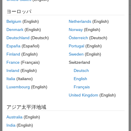
Construct fixed-rate instrument
instfixed
Price Convertible Bonds
Portfolio Valuation
Construct floating-rate instrument
instfloat
ヨーロッパ
Construct floor instrument
instfloor
Belgium
(English)
Netherlands
(English)
Construct bond option
instoptbnd
Denmark
(English)
Norway
(English)
Construct bond with embedded option
Deutschland
(Deutsch)
Österreich
(Deutsch)
instoptembnd
España
(Español)
Portugal
(English)
Create option instrument on floating-rate
instoptfloat
note or add instrument to current portfolio
Finland
(English)
Sweden
(English)
Create embedded option instrument on
instoptemfloat
France
(Français)
Switzerland
floating-rate note or add instrument to
Ireland
(English)
Deutsch
current portfolio
Italia
(Italiano)
English
Construct range note instrument
instrangefloat
Luxembourg
(English)
Français
Construct swap instrument
instswap
United Kingdom
(English)
Construct swaption instrument
instswaption
アジア太平洋地域
Topics
Australia
(English)
Instrument Construction and Portfolio Management Using
India
(English)
Functions