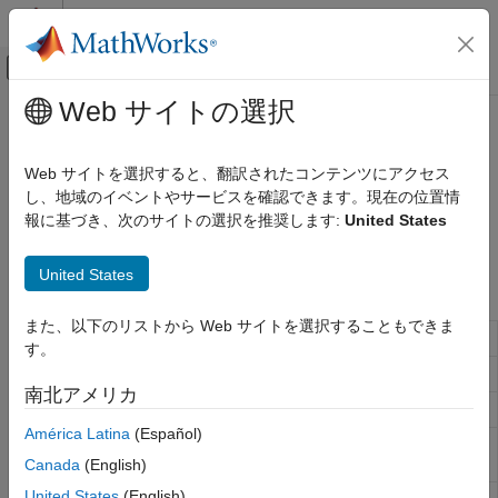
コンテンツへスキップ
MATLAB ヘルプ センター
オフキャンバス ナビゲーション メ
メインコンテンツ
Web サイトの選択
ドキュメンテーションのホーム
Instrument Creation
Computational Finance
Web サイトを選択すると、翻訳されたコンテンツにアクセス
Create interest-rate instruments
し、地域のイベントやサービスを確認できます。現在の位置情
Financial Instruments Toolbox
Create a new interest-rate instrument set or add interest-rate
報に基づき、次のサイトの選択を推奨します:
United States
Price Instruments Using Functions
instruments to an existing instrument set.
Interest-Rate Instruments
United States
Functions
カテゴリ
Supported Interest-Rate Instruments
また、以下のリストから Web サイトを選択することもできま
Construct bond instrument
instbond
Instrument Creation
す。
Term Structure Definition and Analysis
Construct cap instrument
instcap
南北アメリカ
Price Using Term Structure
Construct cash flow instrument
instcf
Price Using Tree Models
América Latina
(Español)
Construct CBond instrument for
instcbond
Price Using Closed-Form Solutions
convertible bond
Canada
(English)
Price Using Monte Carlo Simulation
United States
(English)