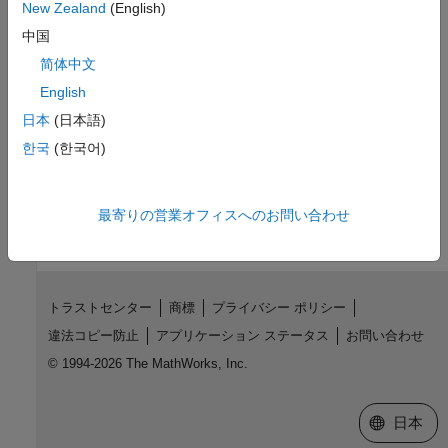
New Zealand
(English)
You can create instruments and manage a collection of
中国
instruments as a portfolio using functions.
简体中文
Supported Interest-Rate Instrument Functions
English
Interest-rate instrument functions supported by Financial
日本
(日本語)
Instruments Toolbox™.
한국
(한국어)
How useful was this information?
最寄りの営業オフィスへのお問い合わせ
トラストセンター
商標
プライバシー ポリシー
違法コピー防止
アプリケーション ステータス
お問い合わせ
© 1994-2026 The MathWorks, Inc.
Web サイ
日本