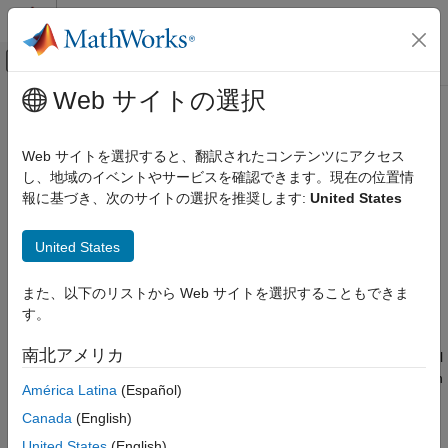
コンテンツへスキップ
MATLAB ヘルプ センター
オフキャンバス ナビゲーション メ
メインコンテンツ
Web サイトの選択
ドキュメンテーションのホーム
Simulink.fault.libraryBlocks
Verification, Validation, and Test
Web サイトを選択すると、翻訳されたコンテンツにアクセス
Get fault subsystem blocks in libraries
し、地域のイベントやサービスを確認できます。現在の位置情
Simulink Fault Analyzer
Since R2023b
報に基づき、次のサイトの選択を推奨します:
United States
Fault Modeling
collapse all in page
Syntax
Simulink.fault.libraryBlocks
United States
ON THIS PAGE
faultBehaviors = Simulink.fault.libraryBlocks
また、以下のリストから Web サイトを選択することもできま
Syntax
Description
す。
Description
returns the
= Simulink.fault.libraryBlocks
faultBehaviors
Examples
南北アメリカ
Fault Subsystem
block paths stored in the fault libraries as a cell
Version History
array of character vectors. You can select these behaviors when
América Latina
(Español)
See Also
you add faults to models.
Canada
(English)
To assign the behavior to new faults, add a fault to the model
United States
(English)