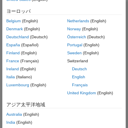
ヨーロッパ
Belgium
(English)
Netherlands
(English)
Denmark
(English)
Norway
(English)
Deutschland
(Deutsch)
Österreich
(Deutsch)
España
(Español)
Portugal
(English)
Finland
(English)
Sweden
(English)
France
(Français)
Switzerland
Ireland
(English)
Deutsch
Italia
(Italiano)
English
Luxembourg
(English)
Français
United Kingdom
(English)
アジア太平洋地域
Australia
(English)
India
(English)