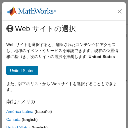
コンテンツへスキップ
MATLAB ヘルプ センター
オフキャンバス ナビゲーション メ
メインコンテンツ
Web サイトの選択
ドキュメンテーションのホーム
Find and Execute
MATLAB
Function
Computational Finance
Using
MATLAB
Function Wizard
Web サイトを選択すると、翻訳されたコンテンツにアクセス
し、地域のイベントやサービスを確認できます。現在の位置情
Spreadsheet Link
報に基づき、次のサイトの選択を推奨します:
United States
MATLAB Functions in Microsoft Excel
This example shows how to find and execute the
function
triu
®
using the MATLAB
Function Wizard for Spreadsheet Link™.
Find and Execute MATLAB Function Using
United States
You can use the Function Wizard to find any MATLAB function.
MATLAB Function Wizard
®
®
ON THIS PAGE
First, open the MATLAB Function Wizard from
Microsoft
Excel
.
また、以下のリストから Web サイトを選択することもできま
From the
Home
tab, select the MATLAB group option
MATLAB
List Folders and Function Categories
す。
Function Wizard
. Locate the
MATLAB function directly
triu
Refresh and Select Category
using the function search capability. You can locate the
triu
南北アメリカ
Select Function Signature and Enter
function also by selecting a category and subcategory. Choose
Formula
América Latina
(Español)
the function signature and execute it.
See Also
Canada
(English)
United States
(English)