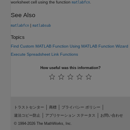
worksheet cell using the function
.
matlabfcn
See Also
|
matlabfcn
matlabsub
Topics
Find Custom MATLAB Function Using MATLAB Function Wizard
Execute Spreadsheet Link Functions
How useful was this information?
トラストセンター
商標
プライバシー ポリシー
違法コピー防止
アプリケーション ステータス
お問い合わせ
© 1994-2026 The MathWorks, Inc.