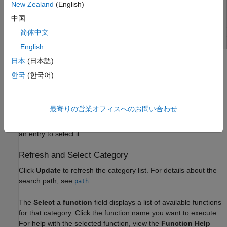
New Zealand
(English)
中国
简体中文
English
日本
(日本語)
Alternatively, you can execute the function in a
Microsoft Excel
한국
(한국어)
worksheet cell by using
or
.
matlabfcn
matlabsub
List Folders and Function Categories
最寄りの営業オフィスへのお問い合わせ
All folders or categories in the current search path appear in the
Select a category
field of the MATLAB Function Wizard. Click
an entry to select it.
Refresh and Select Category
Click
Update
to refresh the category list. For details about the
search path, see
.
path
The
Select a function
field displays a list of available functions
for that category. Click the function name you want to execute.
For help with the selected function, view the
Function Help