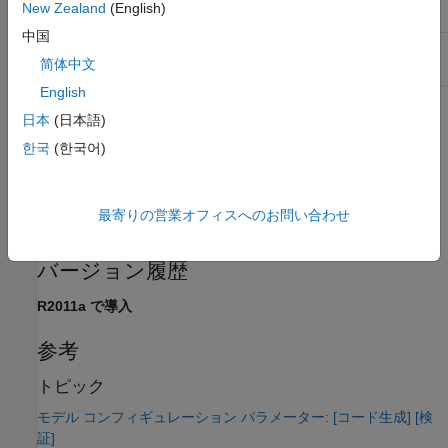
New Zealand
(English)
中国
安全対策
影響なし
简体中文
English
プログラムでの使用
日本
(日本語)
한국
(한국어)
パラメーター:
CodeExecutionProfileVariable
型:
文字ベクトル
値:
有効な MATLAB 変数名
最寄りの営業オフィスへのお問い合わせ
既定の設定:
なし
バージョン履歴
R2011a で導入
参考
トピック
モデル コンフィギュレーション パラメーター: [コード生成] [検
証]