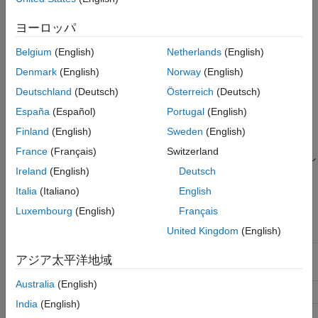
プログラムでの使用
バージョン履歴
設定
ヨーロッパ
参考
®
(既定値) | 有効な MATLAB
変数名
Belgium
(English)
Netherlands
(English)
executionProfile
既定の設定:
executionProfile
Denmark
(English)
Norway
(English)
Deutschland
(Deutsch)
Österreich
(Deutsch)
シミュレーションの実行時に、指定したワークスペース変数が
オブジェクトとして生成されま
España
(Español)
Portugal
(English)
coder.profile.ExecutionTime
す。実行プロファイルの表示と解析には、
Finland
(English)
Sweden
(English)
クラスと
coder.profile.ExecutionTime
France
(Français)
Switzerland
クラスのメソッドを使用し
coder.profile.ExecutionTimeSection
ます。
Ireland
(English)
Deutsch
Italia
(Italiano)
English
推奨設定
Luxembourg
(English)
Français
United Kingdom
(English)
アプリケーション
設定
デバッグ
影響なし
アジア太平洋地域
Australia
(English)
トレーサビリティ
有効な MATLAB 変数名
India
(English)
効率性
影響なし