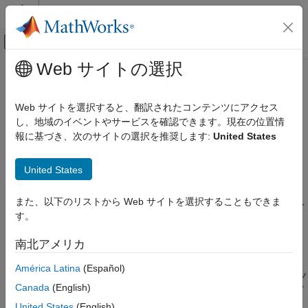
コンテンツへスキップ
MATLAB ヘルプ センター
オフキャンバス ナビゲーション メ
メインコンテンツ
Web サイトの選択
ドキュメンテーションのホーム
ワークスペース変数
コード生成
Web サイトを選択すると、翻訳されたコンテンツにアクセス
実行時間の測定値のワークスペース変数
し、地域のイベントやサービスを確認できます。現在の位置情
Embedded Coder
報に基づき、次のサイトの選択を推奨します:
United States
コードとツールのカスタマイズ
モデル コンフィギュレーション ペイン:
[コード生成] / [検証]
モデル コンフィギュレーション セットのカス
タマイズ
United States
説明
コード生成のコンフィギュレーション セット
また、以下のリストから Web サイトを選択することもできま
測定値を収集し、実行プロファイルの表示と解析を許可するワー
ワークスペース変数
す。
クスペース変数を指定します。
項目一覧
南北アメリカ
依存関係
説明
依存関係
América Latina
(Español)
このパラメーターは、
[タスク実行時間を計測する]
チェック ボッ
設定
Canada
(English)
クスをオンにした場合にのみ指定できます。それ以外の場合はフ
推奨設定
ィールドがグレー表示になります。
United States
(English)