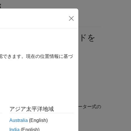
リ
ビデオ
MATLAB Answers
の値を飽和させるコードを
確認できます。現在の位置情報に基づ
成を制御する
]
パラメーターは、調整可能なパラメーター式の
アジア太平洋地域
Australia
(English)
India
(English)