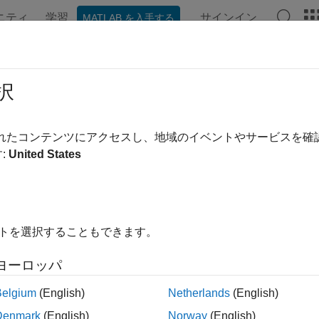
ニティ
学習
サインイン
MATLAB を入手する
ンテーション
例
関数
ブロック
モデル設定
アプ
整可能なパラメーター式から範囲外
択
除
されたコンテンツにアクセスし、地域のイベントやサービスを
:
United States
能なパラメーター式の範囲外の値を飽和させる保護コードの生
 コンフィギュレーション ペイン:
[コード生成] / [最適化]
イトを選択することもできます。
可能なパラメーター式から範囲外の値を飽和させるコードを削除
ヨーロッパ
和させるコードを削除することを指定します。
Belgium
(English)
Netherlands
(English)
Denmark
(English)
Norway
(English)