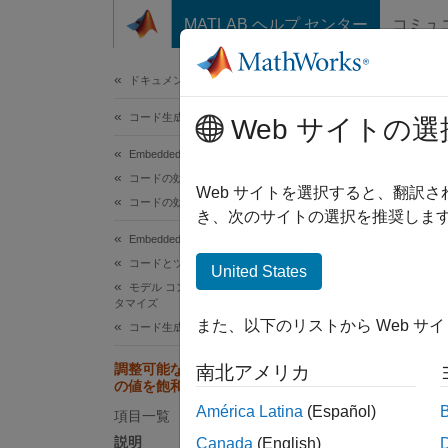
コンテンツへスキップ
MATLAB ヘルプ センター
コミュ
ドキュメ
ドキュメンテーションのホーム
コード生成
調
Web サイトの選
削
Embedded Coder
コードの効率性
Web サイトを選択すると、翻訳
コードの効率性のトレードオフ
き、次のサイトの選択を推奨します
調整可
Embedded Coder
コードとツールのカスタマイズ
United States
モデル
モデル コンフィギュレーション セットのカス
タマイズ
説明
また、以下のリストから Web サ
コード生成のコンフィギュレーション セット
[調整
調整可能なパラメーター式から範囲外
南北アメリカ
の値を飽和させるコードを削除
値を飽
América Latina
(Español)
項目一覧
設定
説明
Canada
(English)