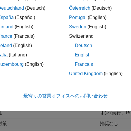
Deutschland
(Deutsch)
Österreich
(Deutsch)
値) |
off
España
(Español)
Portugal
(English)
ーバーフローを防ぐために調整可能なパラメーター式の範囲外
inland
(English)
Sweden
(English)
効率がアプリケーションにとって重要である場合に、このチェ
France
(Français)
Switzerland
reland
(English)
Deutsch
能なパラメーター式の値を上限と下限の間で飽和させることで
talia
(Italiano)
English
Luxembourg
(English)
Français
設定
United Kingdom
(English)
リケーション
設定
ッグ
オフ
最寄りの営業オフィスへのお問い合わせ
ーサビリティ
オフ
性
オン (実行、R
対策
推奨なし