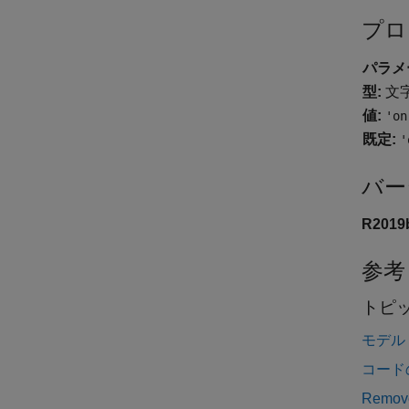
プロ
パラメ
型:
文
値:
'on
既定:
'
バー
R201
参考
トピ
モデル
コード
Remove