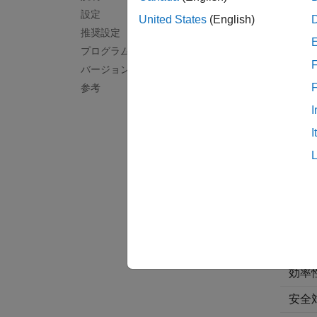
設定
United States
(English)
(既定
on
推奨設定
オン
プログラムでの使用
整数オ
F
バージョン履歴
ードの
参考
オフ
I
調整可
I
推奨
アプ
デバ
トレ
効率
安全