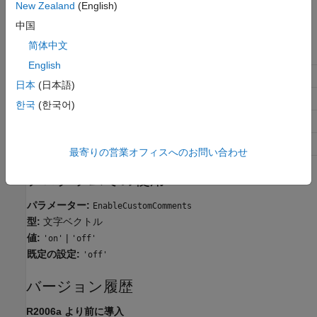
New Zealand
(English)
推奨設定
中国
简体中文
アプリケーション
設定
English
デバッグ
オン
日本
(日本語)
トレーサビリティ
オン
한국
(한국어)
効率性
影響なし
安全対策
影響なし
最寄りの営業オフィスへのお問い合わせ
プログラムでの使用
パラメーター:
EnableCustomComments
型:
文字ベクトル
値:
|
'on'
'off'
既定の設定:
'off'
バージョン履歴
R2006a より前に導入