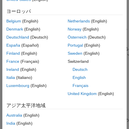
依存関係
プログラムでの使用
バージョン履歴
ヨーロッパ
このパラメーターは ERT ベースのターゲットの場合にのみ
参考
表示されます。
Belgium
(English)
Netherlands
(English)
Denmark
(English)
Norway
(English)
®
このパラメーターには、コード生成時に Embedded Coder
のライセンスが必要です。
Deutschland
(Deutsch)
Österreich
(Deutsch)
España
(Español)
Portugal
(English)
このパラメーターでは、
[カスタム コメント関数]
で指定する
Finland
(English)
Sweden
(English)
®
MATLAB
言語ファイルまたは TLC ファイルで定義されてい
る関数にコメントが含まれていなければなりません。
France
(Français)
Switzerland
Ireland
(English)
Deutsch
設定
Italia
(Italiano)
English
(既定値) |
off
on
Luxembourg
(English)
Français
オン
United Kingdom
(English)
生成コード内の信号およびパラメーターの MPT オブジェクトに
ついて、それらの識別子のすぐ上にコメントを挿入します。
アジア太平洋地域
オフ
Australia
(English)
信号およびパラメーターの識別子についてのカスタム コメントの
India
(English)
生成を抑制します。