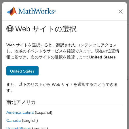
コンテンツへスキップ
MATLAB ヘルプ センター
オフキャンバス ナビゲーション メ
メインコンテンツ
Web サイトの選択
ドキュメンテーションのホーム
カスタム コメント (MPT オブジェ
コード生成
クトのみ)
Web サイトを選択すると、翻訳されたコンテンツにアクセス
し、地域のイベントやサービスを確認できます。現在の位置情
Embedded Coder
報に基づき、次のサイトの選択を推奨します:
United States
コードとツールのカスタマイズ
MPT の信号およびパラメーターのデータについてのコメントを
生成コードに含める
モデル コンフィギュレーション セットのカス
タマイズ
United States
モデル コンフィギュレーション ペイン:
[コード生成] / [コメント]
コード生成のコンフィギュレーション セット
また、以下のリストから Web サイトを選択することもできま
カスタム コメント (MPT オブジェクトのみ)
説明
す。
項目一覧
モジュール パッケージ化ツール (MPT) の信号およびパラメータ
南北アメリカ
説明
ーのデータ オブジェクトについてカスタム コメントを生成コー
依存関係
América Latina
(Español)
ドに含めるかどうかを指定します。MPT データ オブジェクトは
設定
クラス
および
のオブジェクトです。
mpt.Parameter
mpt.Signal
Canada
(English)
推奨設定
United States
(English)