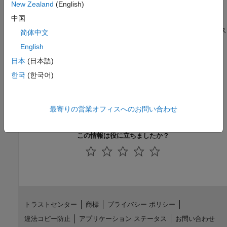
New Zealand
(English)
れたコードを生成する
中国
PIL とテスト ツールを使用したコード置換の検証
テスト環境のカスタマイズ、コマンド ライン関数を使用したテス
简体中文
トの作成と実行、テストの基本設定を行う
English
組み込み AI
日本
(日本語)
深層学習ネットワークおよび Qualcomm Hexagon eNPU または
한국
(한국어)
Qualcomm AI Engine Direct バックエンドで作業する
用途
オーディオおよびカスタム MATLAB 関数を使用して Qualcomm
最寄りの営業オフィスへのお問い合わせ
Hexagon ワークフローを拡張する
この情報は役に立ちましたか？
トラストセンター
商標
プライバシー ポリシー
違法コピー防止
アプリケーション ステータス
お問い合わせ