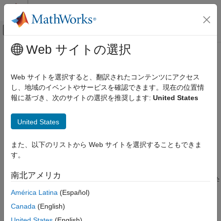
コンテンツへスキップ
MATLAB ヘルプ センター
オフキャンバス ナビゲーション メ
メインコンテンツ
Web サイトの選択
ドキュメンテーションのホーム
Qualcomm Hexagon プロセッサ
コード生成
Web サイトを選択すると、翻訳されたコンテンツにアクセス
®
®
Qualcomm
Hexagon
用に最適化されたコードを生成する
し、地域のイベントやサービスを確認できます。現在の位置情
Embedded Coder
®
Embedded Coder
Support Package for Qualcomm Hexagon
報に基づき、次のサイトの選択を推奨します:
United States
展開、統合、サポートされているハードウェア
Processors
を使用すると、Qualcomm Hexagon ライブラリ (ス
Embedded Coder でサポートされているハード
カラー プロセッサ用) および Hexagon Vector eXtension (ベクト
ウェア
United States
ル プロセッサ用) を使用してコードを効率的に生成できます。こ
カテゴリ
のサポート パッケージを使用して、デジタル信号プロセッサ
また、以下のリストから Web サイトを選択することもできま
(DSP) を Qualcomm Hexagon SDK と統合することもできます。
ARM Cortex-A プロセッサ
す。
ARM Cortex-M プロセッサ
®
コード置換ライブラリを指定し、Simulink
または DSP System
ARM Cortex-R プロセッサ
南北アメリカ
Toolbox™ のブロック、System object、数学演算子、または数学
BeagleBone Black
関数を使用して、DSP モデルから生成するコードを最適化しま
América Latina
(Español)
Infineon AURIX TC3x
す。
Canada
(English)
Infineon AURIX TC4x
United States
(English)
Intel SoC デバイス
®