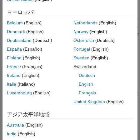
また、Simulink または MATLAB
でアルゴリズムをモデル化し、
パフォーマンスをテストするコードを生成することもできます。
Qualcomm Hexagon プロセッサ
ヨーロッパ
設定と構成
また、サポート パッケージを使用して、Qualcomm Hexagon プ
Belgium
(English)
Netherlands
(English)
コード インターフェイスの設定
ロセッサに展開する前に、eNPU などの eAI (組み込み AI) アプリ
QHL のコードの最適化
Denmark
(English)
Norway
(English)
ケーション用に作成された深層学習ネットワーク モデルの応答を
HVX のコードの最適化
解析および予測することもできます。
Deutschland
(Deutsch)
Österreich
(Deutsch)
PIL とテスト ツールを使用したコード置
España
(Español)
Portugal
(English)
換の検証
カテゴリ
Finland
(English)
Sweden
(English)
組み込み AI
設定と構成
用途
France
(Français)
Switzerland
ハードウェア サポートのインストール、ファームウェアの更新、
AMD SoC デバイス
Ireland
(English)
Deutsch
ハードウェア接続の構成
Renesas RA マイクロコントローラー
Italia
(Italiano)
English
コード インターフェイスの設定
Renesas RH850 マイクロコントローラー
Luxembourg
(English)
Français
ツールチェーン、ビルド構成、コード置換、プロファイリングな
どのコード生成用のモデル パラメーターを構成する
United Kingdom
(English)
QHL のコードの最適化
アジア太平洋地域
コード置換を使用して Qualcomm Hexagon ライブラリ用に最適
化されたコードを生成する
Australia
(English)
HVX のコードの最適化
India
(English)
コード置換を使用して Hexagon Vector eXtension 用に最適化さ