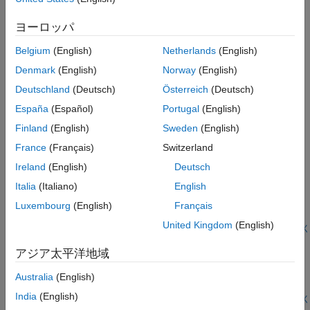
ションを実行する。
ヨーロッパ
TCP/IP を使用するエクスターナル モード シミュレーション
Belgium
(English)
Netherlands
(English)
TCP/IP またはシリアル通信チャネルを使用するエクスターナル
Denmark
(English)
Norway
(English)
モード シミュレーションを実行します。
Deutschland
(Deutsch)
Österreich
(Deutsch)
Optimize Code for ARM Cortex-R Processors
España
(Español)
Portugal
(English)
Use CMSIS Code Replacement Library for
ARM Cortex
-R
Finland
(English)
Sweden
(English)
Processors.
France
(Français)
Switzerland
注目の例
Ireland
(English)
Deutsch
Processor-in-the-Loop Verification of Simulink Models
Italia
(Italiano)
English
Use Embedded Coder® Support Package for ARM® Cortex®-R
Luxembourg
(English)
Français
Processors to verify code using PIL simulation.
United Kingdom
(English)
ライブ スクリプトを開く
Real-Time Code Execution Profiling
アジア太平洋地域
Profile the real-time execution of generated code running as an
executable on an ARM® Cortex®-R5F processor in the TI™
Australia
(English)
Hercules RM57Lx LaunchPad Development Kit.
India
(English)
ライブ スクリプトを開く