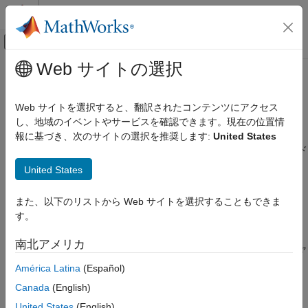
コンテンツへスキップ
MATLAB ヘルプ センター
オフキャンバス ナビゲーション メ
メインコンテンツ
Web サイトの選択
ドキュメンテーションのホーム
パフォーマンス
コード生成
Web サイトを選択すると、翻訳されたコンテンツにアクセス
展開済みモデルのシミュレーションの速度の改善、精度の向上、
し、地域のイベントやサービスを確認できます。現在の位置情
Embedded Coder
およびデータ損失の削減
報に基づき、次のサイトの選択を推奨します:
United States
展開、統合、サポートされているハードウェア
®
®
ARM
Cortex
-R プロセッサ用に生成されたアルゴリズム コード
Embedded Coder でサポートされているハード
の速度、精度を改善し、データ損失を削減します。
ウェア
United States
ARM Cortex-R プロセッサ
トピック
また、以下のリストから Web サイトを選択することもできま
カテゴリ
す。
エクスターナル モード シミュレーションによるホストとターゲ
設定と構成
ット間の通信
モデル化
南北アメリカ
開発用コンピューターとターゲット ハードウェアの間の通信チャ
展開
ネルを通じて、パラメーターを調整し、信号を監視する。
América Latina
(Español)
パフォーマンス
Canada
(English)
ターゲットの開発
XCP 通信を使用したエクスターナル モード シミュレーション
XCP 通信チャネルを使用するエクスターナル モード シミュレー
United States
(English)