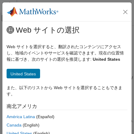
コンテンツへスキップ
MATLAB ヘルプ センター
オフキャンバス ナビゲーション メ
メインコンテンツ
Web サイトの選択
ドキュメンテーションのホーム
Concatenation Layer
AI および統計
Web サイトを選択すると、翻訳されたコンテンツにアクセス
Concatenation layer
し、地域のイベントやサービスを確認できます。現在の位置情
Deep Learning Toolbox
Since R2024b
報に基づき、次のサイトの選択を推奨します:
United States
Deep Learning with Simulink
expand all in page
Libraries:
Concatenation Layer
United States
Deep Learning Toolbox / Deep Learning Layers /
ON THIS PAGE
Combination Layers
また、以下のリストから Web サイトを選択することもできま
Description
す。
Ports
Description
Parameters
南北アメリカ
The
Concatenation Layer
block takes inputs and concatenates
Extended Capabilities
them along a specified dimension. The inputs must have the
América Latina
(Español)
Version History
same size in all dimensions except the concatenation dimension.
See Also
Canada
(English)
This block accepts data that has dimensions corresponding to
the format that you specify with the
Data format
block
United States
(English)