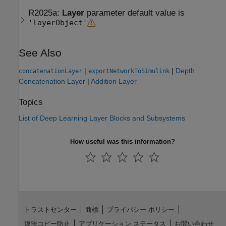
R2025a:
Layer
parameter default value is
'layerObject'
See Also
|
|
Depth
concatenationLayer
exportNetworkToSimulink
Concatenation Layer
|
Addition Layer
Topics
List of Deep Learning Layer Blocks and Subsystems
How useful was this information?
トラストセンター
商標
プライバシー ポリシー
違法コピー防止
アプリケーション ステータス
お問い合わせ