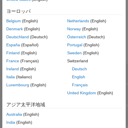
parameter.
ヨーロッパ
The
function generates this block to
exportNetworkToSimulink
Belgium
(English)
Netherlands
(English)
represent a
object.
concatenationLayer
Denmark
(English)
Norway
(English)
Ports
Deutschland
(Deutsch)
Österreich
(Deutsch)
España
(Español)
Portugal
(English)
Input
Finland
(English)
Sweden
(English)
expand all
France
(Français)
Switzerland
Port_1
—
First input data
Ireland
(English)
Deutsch
array
Italia
(Italiano)
English
Luxembourg
(English)
Français
Port_2
—
Second input data
United Kingdom
(English)
scalar | vector | matrix
アジア太平洋地域
Port_N
—
N
th input data
Australia
(English)
scalar | vector | matrix
India
(English)