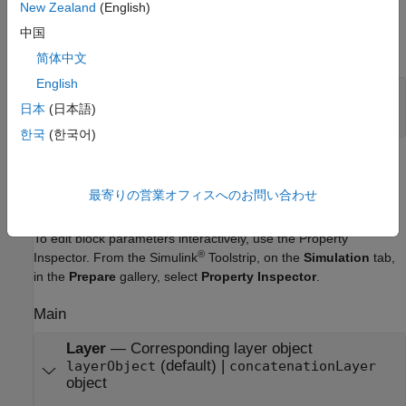
New Zealand
(English)
Output
中国
expand all
简体中文
English
Port_1
—
Concatenated output data
array
日本
(日本語)
한국
(한국어)
Parameters
最寄りの営業オフィスへのお問い合わせ
expand all
To edit block parameters interactively, use the
Property
®
Inspector
. From the Simulink
Toolstrip, on the
Simulation
tab,
in the
Prepare
gallery, select
Property Inspector
.
Main
Layer
—
Corresponding layer object
(default) |
layerObject
concatenationLayer
object