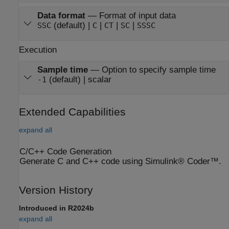
Data format
—
Format of input data
(default) |
|
|
|
SSC
C
CT
SC
SSSC
Execution
Sample time
—
Option to specify sample time
(default) | scalar
-1
Extended Capabilities
expand all
C/C++ Code Generation
Generate C and C++ code using Simulink® Coder™.
Version History
Introduced in R2024b
expand all