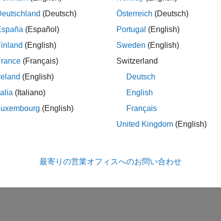
tarted with Deep Learning FPGA Deployment on Xilinx
Deutschland
(Deutsch)
Österreich
(Deutsch)
 compile, and deploy a handwritten character detection series netw
España
(Español)
Portugal
(English)
on results.
inland
(English)
Sweden
(English)
How useful was this informa
France
(Français)
Switzerland
reland
(English)
Deutsch
talia
(Italiano)
English
Luxembourg
(English)
Français
United Kingdom
(English)
最寄りの営業オフィスへのお問い合わせ