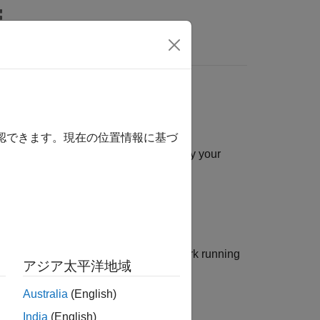
rs
®
x
FPGA and SoC devices
確認できます。現在の位置情報に基づ
nd SoC Devices
enables you to deploy your
sor IP on the hardware.
ion of your custom deep learning network running
アジア太平洋地域
Australia
(English)
India
(English)