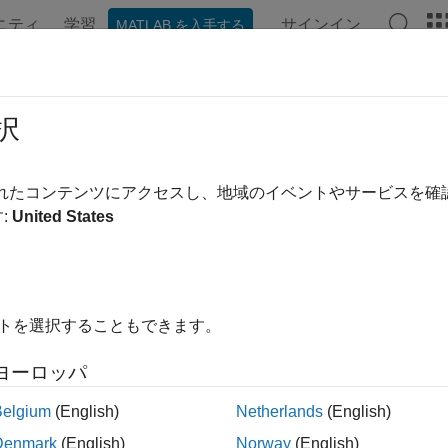
ニティ
学習
サインイン
MATLAB を入手する
ation
Examples
Functions
Blocks
Videos
Answe
loy
択
bitstream containing user programming and download it to Xilin
されたコンテンツにアクセスし、地域のイベントやサービスを
ep Learning HDL Toolbox™ Support Package for AMD FPGA a
:
United States
series deep learning network, and custom deep learning proces
cs
イトを選択することもできます。
ype Deep Learning Networks on FPGA and SoC Devices
ate the prototyping, deployment, design verification, and iterat
ヨーロッパ
xed bitstream by using the
object.
dlhdl.Workflow
Belgium
(English)
Netherlands
(English)
ured Examples
Denmark
(English)
Norway
(English)