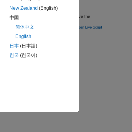
 ZC706 SoC
New Zealand
(English)
ork to an FPGA and use MATLAB® to retrieve the
中国
简体中文
Open Live Script
tion?
English
日本
(日本語)
한국
(한국어)