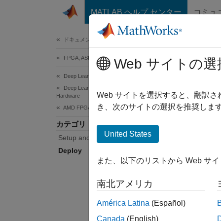
コンテンツへスキップ
MATLAB ヘルプ センター
コミュ
Document
ドキュメンテーションのホーム
FPGA, ASIC, and SoC Development
Dep
Web サイトの選
Deep Learning HDL Toolbox
Deep Learning HDL Toolbox Supported
Create 
Web サイトを選択すると、翻訳
Hardware
The
De
き、次のサイトの選択を推奨します
AMD FPGA and SoC Devices
custom 
カテゴリ
United States
Setup and Configuration
Topi
Deploy
また、以下のリストから Web サ
Protot
Acceler
南北アメリカ
on a fi
América Latina
(Español)
Feat
Canada
(English)