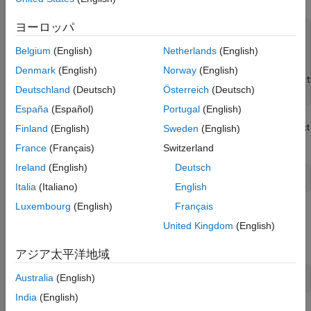
ヨーロッパ
f = ftp(
'ftp.kissellresearch.com'
,
'username'
,
'pwd'
);

mget(f,
'MI_Encrypted_Parameters.csv'
);

Belgium
(English)
Netherlands
(English)
close(f)

Denmark
(English)
Norway
(English)
miData = readtable(
'MI_Encrypted_Parameters.csv'
,
'delimit
Deutschland
(Deutsch)
Österreich
(Deutsch)
','
,
'ReadRowNames'
,false,
'ReadVariableNames'
,true);
España
(Español)
Portugal
(English)
Create a Kissell Research Group transaction cost analysis object
Finland
(English)
Sweden
(English)
.
k
France
(Français)
Switzerland
Ireland
(English)
Deutsch
k = krg(miData);
Italia
(Italiano)
English
Luxembourg
(English)
Français
Load the example data
from the file
TradeData
United Kingdom
(English)
, which is included with the Datafeed
KRGExampleData.mat
Toolbox™.
アジア太平洋地域
Australia
(English)
load 
KRGExampleData.mat
TradeData
India
(English)