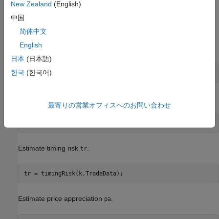
For a description of the example data, see
Interpret Variables in
New Zealand
(English)
Kissell Research Group Data Sets
.
中国
简体中文
Estimate Trading Costs
English
Estimate instantaneous trading cost
using
.
itc
TradeData
日本
(日本語)
한국
(한국어)
Estimate market-impact cost
.
mi
最寄りの営業オフィスへのお問い合わせ
Estimate timing risk
.
tr
Estimate price appreciation
.
pa