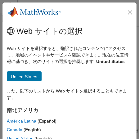
コンテンツへスキップ
MATLAB ヘルプ センター
オフキャンバス ナビゲーション メ
メインコンテンツ
Web サイトの選択
ドキュメンテーションのホーム
Estimate Trading Costs for
Computational Finance
Collection of Stocks
Web サイトを選択すると、翻訳されたコンテンツにアクセス
し、地域のイベントやサービスを確認できます。現在の位置情
Datafeed Toolbox
報に基づき、次のサイトの選択を推奨します:
United States
This example shows how to estimate four different trading costs
Estimate Trading Costs for Collection of
for a collection of stocks using Kissell Research Group
Stocks
United States
transaction cost analysis.
ON THIS PAGE
Retrieve Market-Impact Parameters and Load
Retrieve Market-Impact Parameters and
また、以下のリストから Web サイトを選択することもできま
Load Transaction Data
Transaction Data
す。
Estimate Trading Costs
Retrieve the market-impact data from the Kissell Research
See Also
南北アメリカ
Group FTP site. Connect to the FTP site using the
function
ftp
with a user name and password. Navigate to the
MI_Parameters
América Latina
(Español)
folder and retrieve the market-impact data in the
Canada
(English)
file.
contains the encrypted
MI_Encrypted_Parameters.csv
miData
market-impact date, code, and parameters.
United States
(English)