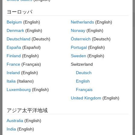
collapse all
ヨーロッパ
Close the
CQG
Connection
Belgium
(English)
Netherlands
(English)
Denmark
(English)
Norway
(English)
Create the CQG connection object
using
.
c
cqg
Deutschland
(Deutsch)
Österreich
(Deutsch)
España
(Español)
Portugal
(English)
c = cqg;
Finland
(English)
Sweden
(English)
France
(Français)
Switzerland
Create the CQG connection using
.
startUp
Ireland
(English)
Deutsch
Italia
(Italiano)
English
Luxembourg
(English)
Français
Close the connection using the CQG connection object
.
c
United Kingdom
(English)
アジア太平洋地域
Australia
(English)
India
(English)