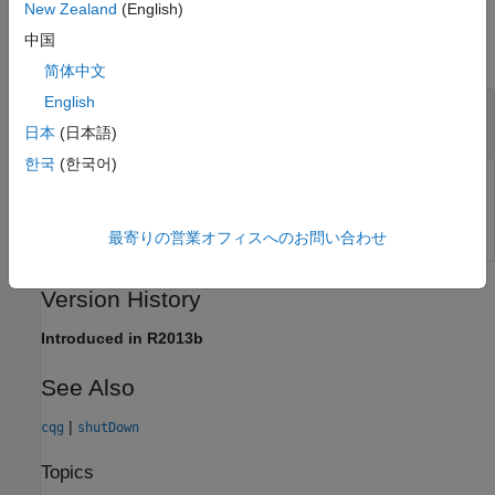
Input Arguments
New Zealand
(English)
中国
collapse all
简体中文
English
—
CQG connection
c
connection object
日本
(日本語)
한국
(한국어)
CQG connection, specified as a CQG connection object
created using
.
cqg
最寄りの営業オフィスへのお問い合わせ
Version History
Introduced in R2013b
See Also
|
cqg
shutDown
Topics