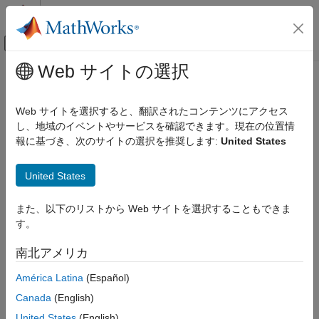
コンテンツへスキップ
MATLAB ヘルプ センター
オフキャンバス ナビゲーション メ
メインコンテンツ
Web サイトの選択
ドキュメンテーションのホーム
close
Computational Finance
Web サイトを選択すると、翻訳されたコンテンツにアクセス
Close
CQG
connection
し、地域のイベントやサービスを確認できます。現在の位置情
Datafeed Toolbox
報に基づき、次のサイトの選択を推奨します:
United States
Financial Data
collapse all in page
CQG
Syntax
United States
close
close(c)
また、以下のリストから Web サイトを選択することもできま
ON THIS PAGE
Description
す。
Syntax
®
closes CQG
connection
.
close(
)
c
c
Description
南北アメリカ
Examples
example
América Latina
(Español)
Input Arguments
Version History
Canada
(English)
Examples
See Also
United States
(English)