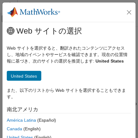
コンテンツへスキップ
MATLAB ヘルプ センター
オフキャンバス ナビゲーション メ
メインコンテンツ
Web サイトの選択
ドキュメンテーションのホーム
reset
Test and Measurement
Web サイトを選択すると、翻訳されたコンテンツにアクセス
Reset TDMS datastore to initial state
し、地域のイベントやサービスを確認できます。現在の位置情
Data Acquisition Toolbox
Since R2022a
報に基づき、次のサイトの選択を推奨します:
United States
TDMS Format Files
collapse all in page
Syntax
reset
United States
ON THIS PAGE
reset(tdmsds)
また、以下のリストから Web サイトを選択することもできま
Syntax
Description
す。
Description
resets the TDMS datastore specified by
to
reset(
)
tdmsds
tdmsds
Examples
南北アメリカ
its initial read state, where no data has been read from it.
Input Arguments
Resetting allows you to reread from the same datastore.
América Latina
(Español)
Version History
See Also
®
®
Canada
(English)
This function is supported on the Debian
distribution of Linux
®
(since R2026a)
and on Windows
.
United States
(English)