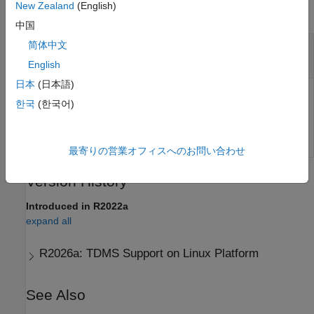
New Zealand
(English)
collapse all
中国
—
TDMS datastore
简体中文
tdmsds
object
TDMSDatastore
English
日本
(日本語)
TDMS datastore, specified as a
object.
TDMSDatastore
한국
(한국어)
Example:
tdmsds = tdmsDatastore("C:\data\tdms")
最寄りの営業オフィスへのお問い合わせ
Version History
Introduced in R2022a
expand all
R2026a:
TDMS Support on Linux Platform
See Also