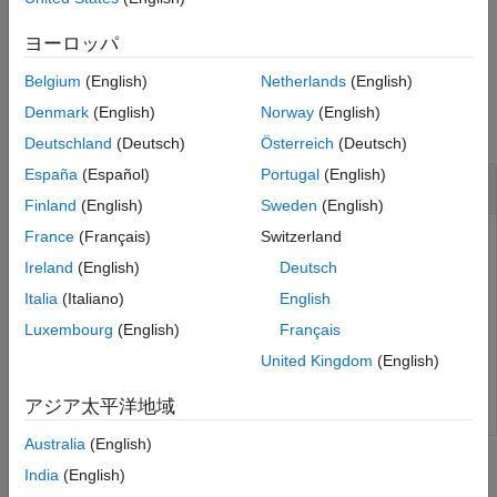
example
ヨーロッパ
Belgium
(English)
Netherlands
(English)
Examples
Denmark
(English)
Norway
(English)
collapse all
Deutschland
(Deutsch)
Österreich
(Deutsch)
España
(Español)
Portugal
(English)
Reset TDMS Datastore
Finland
(English)
Sweden
(English)
France
(Français)
Switzerland
Reset a TDMS datastore so that you can read from it again.
Ireland
(English)
Deutsch
Italia
(Italiano)
English
tdmsds = tdmsDatastore(
"C:\data\tdms"
);

data = read(tdmsds);

Luxembourg
(English)
Français
    ⋮

reset(tdmsds);

United Kingdom
(English)
data = read(tdmsds);
アジア太平洋地域
Australia
(English)
Input Arguments
India
(English)