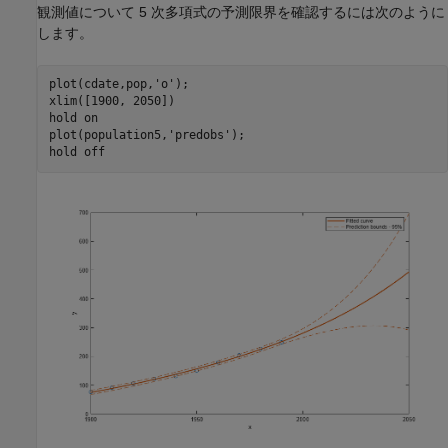
観測値について 5 次多項式の予測限界を確認するには次のように
します。
plot(cdate,pop,
'o'
);

xlim([1900, 2050])

hold 
on
plot(population5,
'predobs'
);

hold 
off