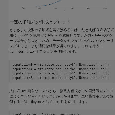
一連の多項式の作成とプロット
さまざまな次数の多項式を当てはめるには、たとえば 3 次多項式
用に 'poly3' を使用して fittype を変更します。入力 cdate のスケ
ールはかなり大きいため、データをセンタリングおよびスケーリ
ングすると、より適切な結果が得られます。これを行うに
は、'Normalize' オプションを使用します。
population3 = fit(cdate,pop,
'poly3'
,
'Normalize'
,
'on'
);

population4 = fit(cdate,pop,
'poly4'
,
'Normalize'
,
'on'
);

population5 = fit(cdate,pop,
'poly5'
,
'Normalize'
,
'on'
);

population6 = fit(cdate,pop,
'poly6'
,
'Normalize'
,
'on'
人口増加の簡単なモデルから、指数方程式がこの国勢調査データ
によく合うだろうということがわかります。単項指数モデルで近
似するには、fittype として 'exp1' を使用します。
populationExp = fit(cdate,pop,
'exp1'