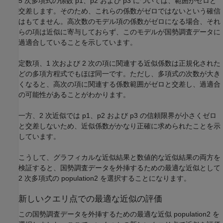
5 次多項式の係数 p1、p2 および p3 については、範囲がゼロと
交差します。そのため、これらの係数がゼロではないという確信
はもてません。高次数のモデル項の係数がゼロになる場合、それ
らの項は近似に寄与しておらず、このモデルが国勢調査データに
過適合していることを示しています。
定数項、1 次および 2 次の項に関連する近似係数は正規化された
どの多項方程式でもほぼ同一です。ただし、多項式の次数が大き
くなると、高次の項に関連する係数範囲がゼロと交差し、過適合
の可能性があることがわかります。
一方、2 次近似では p1、p2 および p3 の信頼限界が小さくゼロ
と交差しないため、近似係数がかなり正確に求められたことを示
しています。
こうして、グラフィカルな近似結果と数値的な近似結果の両方を
検証すると、国勢調査データを外挿するための最適な近似として
2 次多項式の population2 を選択することになります。
新しいクエリ点での最適な近似の評価
この国勢調査データを外挿するための最適な近似 population2 を