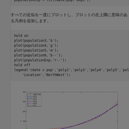
すべての近似を一度にプロットし、プロットの左上隅に意味のあ
る凡例を追加します。
hold 
on
plot(population3,
'b'
);

plot(population4,
'g'
);

plot(population5,
'm'
);

plot(population6,
'b--'
);

plot(populationExp,
'r--'
);

hold 
off
legend(
'cdate v pop'
,
'poly2'
,
'poly3'
,
'poly4'
,
'poly5'
,
'pol
'Location'
,
'NorthWest'