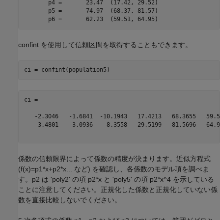
       p4 =       23.47  (17.42, 29.52)

       p5 =       74.97  (68.37, 81.57)

confint を使用して信頼区間を取得することもできます。
ci =

   -2.3046   -1.6841  -10.1943   17.4213   68.3655   59.51
    3.4801    3.0936    8.3558   29.5199   81.5696   64.94
係数の信頼限界によって係数の精度が決まります。近似方程式
(f(x)=p1*x+p2*x... など) を確認し、各係数のモデル項を調べま
す。p2 は 'poly2' の項 p2*x と 'poly5' の項 p2*x^4 を示している
ことに注意してください。正規化した係数と正規化していない係
数を直接比較しないでください。