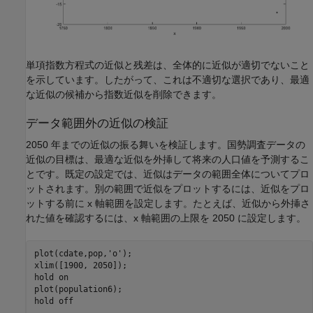
単項指数方程式の近似と残差は、全体的に近似が適切でないこと
を示しています。したがって、これは不適切な選択であり、最適
な近似の候補から指数近似を削除できます。
データ範囲外の近似の検証
2050 年までの近似の振る舞いを検証します。国勢調査データの
近似の目標は、最適な近似を外挿して将来の人口値を予測するこ
とです。既定の設定では、近似はデータの範囲全体についてプロ
ットされます。別の範囲で近似をプロットするには、近似をプロ
ットする前に x 軸範囲を設定します。たとえば、近似から外挿さ
れた値を確認するには、x 軸範囲の上限を 2050 に設定します。
plot(cdate,pop,
'o'
);

xlim([1900, 2050]);

hold 
on
plot(population6);

hold 
off