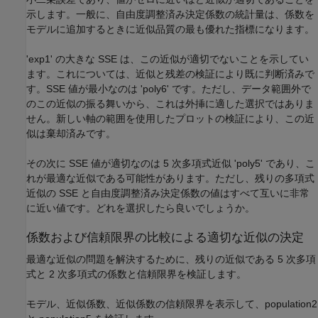
示します。一般に、自由度調整済み決定係数の統計量は、係数を
モデルに追加するときに近似品質の最も優れた指標になります。
'exp1' の大きな SSE は、この近似が適切でないことを示してい
ます。これについては、近似と残差の検証により既に判断済みで
す。SSE 値が最小なのは 'poly6' です。ただし、データ範囲外で
のこの近似の振る舞いから、これは外挿に適した選択ではありま
せん。新しい軸の範囲を使用したプロットの検証により、この近
似は棄却済みです。
その次に SSE 値が適切なのは 5 次多項式近似 'poly5' であり、こ
れが最適な近似である可能性があります。ただし、残りの多項式
近似の SSE と自由度調整済み決定係数の値はすべて互いに非常
に近い値です。どれを選択したら良いでしょうか。
係数および信頼限界の比較による適切な近似の決定
最適な近似の問題を解決するために、残りの近似である 5 次多項
式と 2 次多項式の係数と信頼限界を検証します。
モデル、近似係数、近似係数の信頼限界を表示して、population2