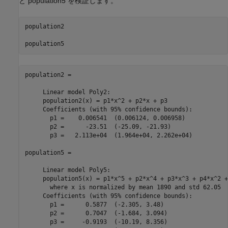
と population5 を検証します。
population2

population2 = 

     Linear model Poly2:

     population2(x) = p1*x^2 + p2*x + p3

     Coefficients (with 95% confidence bounds):

       p1 =    0.006541  (0.006124, 0.006958)

       p2 =      -23.51  (-25.09, -21.93)

       p3 =   2.113e+04  (1.964e+04, 2.262e+04)

population5 = 

     Linear model Poly5:

     population5(x) = p1*x^5 + p2*x^4 + p3*x^3 + p4*x^2 +
       where x is normalized by mean 1890 and std 62.05

     Coefficients (with 95% confidence bounds):

       p1 =      0.5877  (-2.305, 3.48)

       p2 =      0.7047  (-1.684, 3.094)

       p3 =     -0.9193  (-10.19, 8.356)
