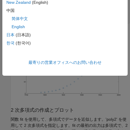
New Zealand
(English)
  cdate      21x1               168  double              

中国
  pop        21x1               168  double              

简体中文
English
日本
(日本語)
한국
(한국어)
最寄りの営業オフィスへのお問い合わせ
2 次多項式の作成とプロット
関数 fit を使用して、多項式でデータを近似します。'poly2' を使
用して 2 次多項式を指定します。fit の最初の出力は多項式で、2