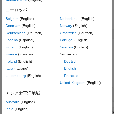
探索。
係数および信頼限界の比較による適切な近似
の決定
ヨーロッパ
データの読み込みとプロット
新しいクエリ点での最適な近似の評価
Belgium
(English)
Netherlands
(English)
この例のデータはファイル census.mat です。
Denmark
(English)
Norway
(English)
Deutschland
(Deutsch)
Österreich
(Deutsch)
load 
census
España
(Español)
Portugal
(English)
ワークスペースには次の 2 つの新しい変数が含まれています。
Finland
(English)
Sweden
(English)
France
(Français)
Switzerland
cdate は、1790 年から 1990 年までの 10 年ごとの年度を示
Ireland
(English)
Deutsch
す列ベクトルです。
Italia
(Italiano)
English
pop は、cdate の年度に対応する米国の人口数が記された列
Luxembourg
(English)
Français
ベクトルです。
United Kingdom
(English)
whos 
cdate
pop
アジア太平洋地域
plot(cdate,pop,
'o'
Australia
(English)
India
(English)
  Name        Size            Bytes  Class     Attributes
