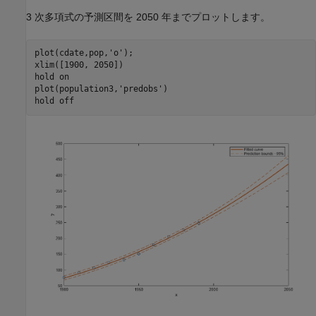
3 次多項式の予測区間を 2050 年までプロットします。
plot(cdate,pop,
'o'
);

xlim([1900, 2050])

hold 
on
plot(population3,
'predobs'
)

hold 
off