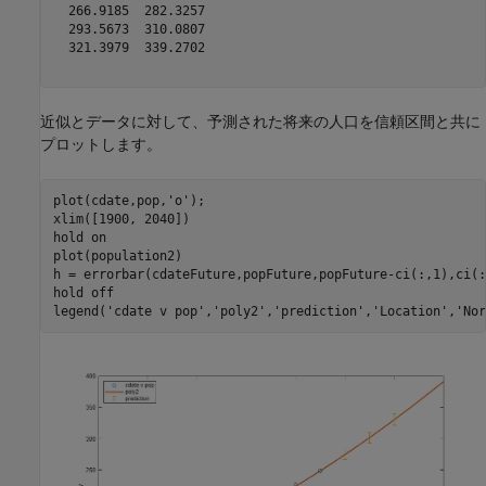
  266.9185  282.3257

  293.5673  310.0807

  321.3979  339.2702

近似とデータに対して、予測された将来の人口を信頼区間と共に
プロットします。
plot(cdate,pop,
'o'
);

xlim([1900, 2040])

hold 
on
plot(population2)

h = errorbar(cdateFuture,popFuture,popFuture-ci(:,1),ci(:
hold 
off
legend(
'cdate v pop'
,
'poly2'
,
'prediction'
,
'Location'
,
'Nor