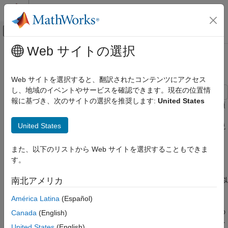
コンテンツへスキップ
MATLAB ヘルプ センター
オフキャンバス ナビゲーション メ
メインコンテンツ
Web サイトの選択
ドキュメンテーションのホーム
近似のプログラムによる比較
AI および統計
Web サイトを選択すると、翻訳されたコンテンツにアクセス
し、地域のイベントやサービスを確認できます。現在の位置情
Curve Fitting Toolbox
報に基づき、次のサイトの選択を推奨します:
United States
近似の後処理
この例では、Curve Fitting Toolbox™ を使用して 6 次までの多項
式による国勢調査データへの近似および比較方法を示します。ま
近似のプログラムによる比較
United States
た、単項指数方程式で近似し、多項式モデルと比較する方法も説
明します。
項目一覧
また、以下のリストから Web サイトを選択することもできま
データの読み込みとプロット
その手順では、以下を実行する方法を示します。
す。
2 次多項式の作成とプロット
一連の多項式の作成とプロット
データを読み込み、異なるライブラリ モデルを使用して近似
南北アメリカ
残差のプロットによる近似の評価
を作成。
América Latina
(Español)
データ範囲外の近似の検証
グラフィカルな近似結果の比較と、近似係数および適合度の
予測区間のプロット
Canada
(English)
統計量を含む数値的な近似結果の比較により、最適な近似を
適合度の統計量の検証
United States
(English)