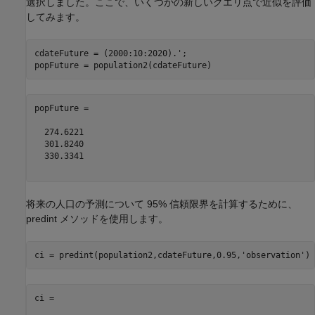
選択しました。ここで、いくつかの新しいクエリ点で近似を評価
してみます。
cdateFuture = (2000:10:2020).';

popFuture =

  274.6221

  301.8240

  330.3341

将来の人口の予測について 95% 信頼限界を計算するために、
predint メソッドを使用します。
ci = predint(population2,cdateFuture,0.95,
'observation'
ci =
