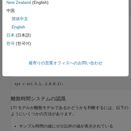
New Zealand
(English)
z = tf(
'z'
,0.1);

中国
H = (z - 1) / (z^2 - 1.85*z + 0.9);
简体中文
同様に、以下の離散時間状態空間モデルで
English
日本
(日本語)
x
[
k
+
1
]
=
0
.
5
x
[
k
]
+
u
[
k
]
한국
(한국어)
y
[
k
]
=
0
.
2
x
[
k
]
.
サンプリング周期
を使用するには、以下のように入
最寄りの営業オフィスへのお問い合わせ
Ts = 0.1 s
力します。
sys = ss(.5,1,.2,0,0.1);
離散時間システムの認識
LTI モデルが離散モデルであるかどうかを判断するには、以下の
ようにいくつかの方法があります。
サンプル時間の値にゼロ以外の値が表示されている