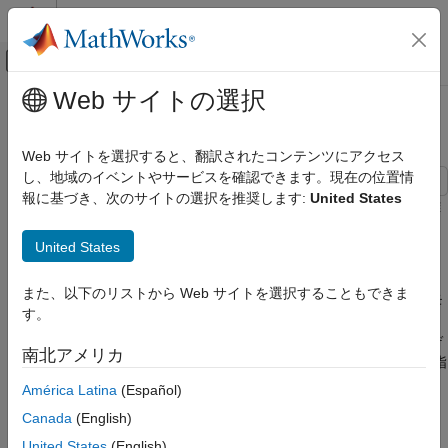
コンテンツへスキップ
MATLAB ヘルプ センター
オフキャンバス ナビゲーション メ
メインコンテンツ
Web サイトの選択
ドキュメンテーションのホーム
離散時間モデルの作成
制御システム
Web サイトを選択すると、翻訳されたコンテンツにアクセス
し、地域のイベントやサービスを確認できます。現在の位置情
Control System Toolbox
報に基づき、次のサイトの選択を推奨します:
United States
動的システム モデル
この例では、
、
、
および
の各コマンドを使用して離
tf
zpk
ss
frd
散時間線形モデルを作成する方法を示します。
線形システムの表現
United States
数値線形時不変モデル
離散時間モデルの指定
離散時間モデルの作成
また、以下のリストから Web サイトを選択することもできま
Control System Toolbox™ では、連続時間と離散時間の両方のモ
す。
項目一覧
デルを作成できます。離散時間モデルの作成に使用する構文は、
連続時間モデルに使用するものと類似しています。離散時間モデ
離散時間モデルの指定
南北アメリカ
ルでの相違点は、サンプル時間 (秒単位のサンプリング間隔) を指
離散時間システムの認識
定しなければならないことです。
América Latina
(Español)
Canada
(English)
たとえば、以下の離散時間伝達関数で、
United States
(English)