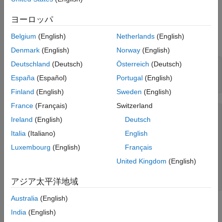
H
(
z
)
=
z
-
1
z
2
-
1
.
8
5
z
+
0
.
9
ヨーロッパ
サンプリング周期
を使用するには、以下のように入
Ts = 0.1 s
Belgium
(English)
Netherlands
(English)
力します。
Denmark
(English)
Norway
(English)
Deutschland
(Deutsch)
Österreich
(Deutsch)
num = [ 1  -1 ];

den = [ 1  -1.85  0.9 ];

España
(Español)
Portugal
(English)
H = tf(num,den,0.1)
Finland
(English)
Sweden
(English)
France
(Français)
Switzerland
H =

Ireland
(English)
Deutsch
        z - 1

Italia
(Italiano)
English
  ------------------

Luxembourg
(English)
Français
  z^2 - 1.85 z + 0.9

United Kingdom
(English)
Sample time: 0.1 seconds

Discrete-time transfer function.

アジア太平洋地域
Australia
(English)
または、以下を使用することもできます。
India
(English)