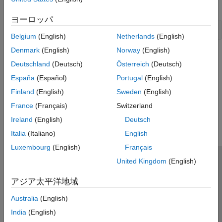
例
ヨーロッパ
Belgium
(English)
Netherlands
(English)
Denmark
(English)
Norway
(English)
バージョン履歴
Deutschland
(Deutsch)
Österreich
(Deutsch)
R2009a で導入
España
(Español)
Portugal
(English)
Finland
(English)
Sweden
(English)
この情報は役に立ちましたか？
France
(Français)
Switzerland
Ireland
(English)
Deutsch
Italia
(Italiano)
English
Luxembourg
(English)
Français
United Kingdom
(English)
トラストセンター
商標
プライバシー ポリシー
違法コピー防止
アプリケーション ステータス
お問い合わせ
アジア太平洋地域
© 1994-2026 The MathWorks, Inc.
Australia
(English)
India
(English)
Web サイ
日本