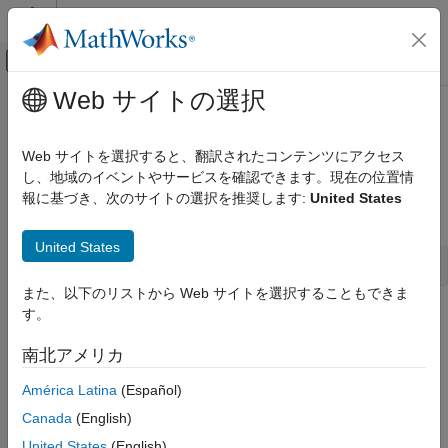
コンテンツへスキップ
MATLAB ヘルプ センター
オフキャンバス ナビゲーション メ
メインコンテンツ
Web サイトの選択
ドキュメンテーションのホーム
mclGetLogFileName
アプリケーションのデプロイ
Web サイトを選択すると、翻訳されたコンテンツにアクセス
MATLAB
Runtime
で使用しているログ ファイルの名前を取得
し、地域のイベントやサービスを確認できます。現在の位置情
MATLAB Compiler SDK
報に基づき、次のサイトの選択を推奨します:
United States
C 共有ライブラリの統合
概要
MATLAB Compiler SDK
United States
C++ 共有ライブラリの統合
const char* mclGetLogFileName()
mwArray API を使用して C++ アプリケーショ
また、以下のリストから Web サイトを選択することもできま
ンにデプロイする (C++03)
す。
説明
mclGetLogFileName
®
南北アメリカ
は、
MATLAB
Runtime
で使用しているロ
mclGetLogFileName()
項目一覧
グ ファイルの名前を取得するために使用します。この関数は、
América Latina
(Español)
MATLAB Runtime
で使用されているログ ファイルの名前を表す
説明
Canada
(English)
文字列を返します。
例
バージョン履歴
United States
(English)