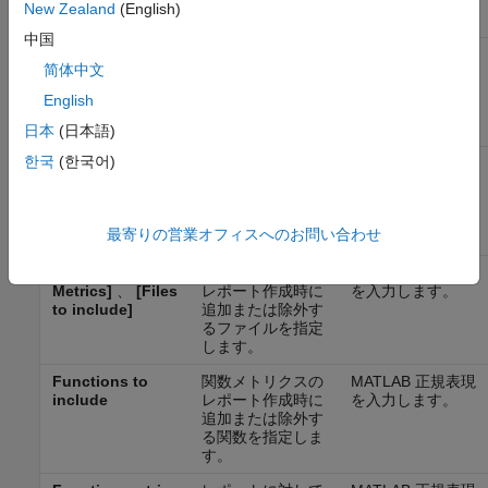
外するファイルを
New Zealand
(English)
指定します。
中国
File metrics to
レポートに対して
MATLAB 正規表現
简体中文
include
追加または除外す
を入力します。
るファイル メトリ
English
クスを指定しま
す。
日本
(日本語)
한국
(한국어)
Include
レポートに関数ご
関数ごとのメトリ
Function Metrics
とのメトリクスを
クスを含めるに
含めるかどうかを
は、このチェック
選択します。
ボックスをオンに
最寄りの営業オフィスへのお問い合わせ
します。
[Function
関数メトリクスの
MATLAB 正規表現
Metrics]
、
[Files
レポート作成時に
を入力します。
to include]
追加または除外す
るファイルを指定
します。
Functions to
関数メトリクスの
MATLAB 正規表現
include
レポート作成時に
を入力します。
追加または除外す
る関数を指定しま
す。