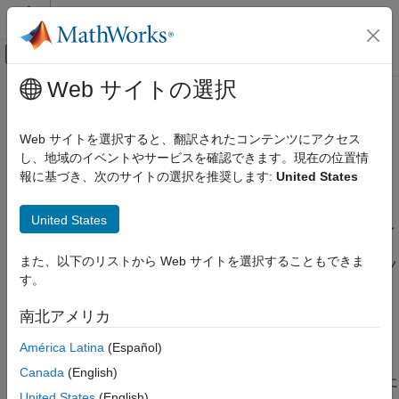
コンテンツへスキップ
MATLAB ヘルプ センター
オフキャンバス ナビゲーション メ
メインコンテンツ
Web サイトの選択
ドキュメンテーションのホーム
Report Customization (Filtering)
検証、妥当性確認、テスト
Web サイトを選択すると、翻訳されたコンテンツにアクセス
コード検証
Polyspace
レポートに適用するフィルターの作成
し、地域のイベントやサービスを確認できます。現在の位置情
報に基づき、次のサイトの選択を推奨します:
United States
Polyspace Code Prover
説明
結果のレビューとレポート生成
United States
レポートとメトリクス
®
このコンポーネントでは、既存の Polyspace
レポート テンプレ
レポートの生成
ートから不要な情報をフィルターにより除外することができま
また、以下のリストから Web サイトを選択することもできま
す。グローバル フィルターを適用するには、レポート名を表すノ
す。
Report Customization (Filtering)
ードのすぐ下にこのコンポーネントを配置します。
項目一覧
南北アメリカ
プロパティ
説明
América Latina
(Español)
プロパティ
Code Metrics Filters
参考
Canada
(English)
次の表のプロパティは、レポートへのコード メトリクスの追加に
United States
(English)