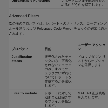
Unreachable Functions
レポートに到達不能関数を含
めるかどうかを指定します。
Advanced Filters
次の表のプロパティは、レポートへのメトリクス、コーディング
ルール違反および
Polyspace Code Prover
チェックの追加に適用
されます。
ユーザー アクショ
プロパティ
目的
ン
Justification
正当化されたチェ
ドロップダウン リ
status
ックのみ、正当化
ストからオプショ
されないチェック
ンを選択します。
のみ、すべてのチ
ェックのいずれに
ついてレポートを
作成するかを選択
します。
Files to include
レポートに対して
MATLAB 正規表現
追加または除外す
を入力します。
るファイルを指定
します。