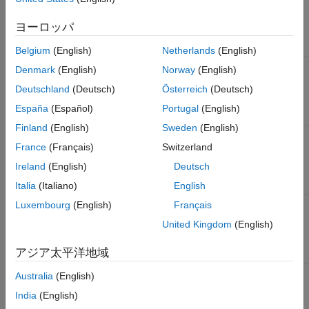
適用されます。
ヨーロッパ
ユーザー アクショ
プロパティ
目的
ン
Belgium
(English)
Netherlands
(English)
Include Project
Polyspace プロジ
プロジェクト メト
Denmark
(English)
Norway
(English)
Metrics
ェクトに関するメ
リクスを含めるに
Deutschland
(Deutsch)
Österreich
(Deutsch)
トリクスを含める
は、このチェック
かどうかを選択し
ボックスをオンに
España
(Español)
Portugal
(English)
ます。
します。
Finland
(English)
Sweden
(English)
®
Project metrics
レポートに対して
MATLAB
正規表
France
(Français)
Switzerland
to include
追加または除外す
現を入力します。
るプロジェクト メ
Ireland
(English)
Deutsch
トリクスを指定し
ます。
Italia
(Italiano)
English
Luxembourg
(English)
Français
Include File
レポートにファイ
ファイルごとのメ
Metrics
ルごとのメトリク
トリクスを含める
United Kingdom
(English)
スを含めるかどう
には、このチェッ
かを選択します。
ク ボックスをオン
アジア太平洋地域
にします。
[File Metrics]
、
ファイル メトリク
MATLAB 正規表現
Australia
(English)
[Files to include]
スのレポート作成
を入力します。
India
(English)
時に追加または除