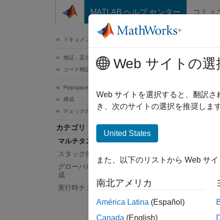
コンテンツへスキップ
MATLAB ヘルプ センター
コミュ
ドキュメ
ドキュメンテーションのホーム
検証、妥当性確認、テスト
マ
Web サイトの選
コード検証
Polyspace Code Prover
エント
Web サイトを選択すると、翻訳
構成
素を指
き、次のサイトの選択を推奨します
チェックの構成
同時実
カテゴリ
Prove
United States
マルチタスキング チェックの構成
Polysp
スタック使用量計算の構成
また、以下のリストから Web サ
リのオ
グローバル変数の初期化チェックの構
成
また、
南北アメリカ
実行時チェックの構成
Pol
América Latina
(Español)
Canada
(English)