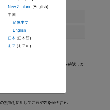
New Zealand
(English)
中国
简体中文
English
日本
(日本語)
한국
(한국어)
Prover で共有変数の使用の包括的な解析を確認しま
動検出
みの無効を使用して共有変数を保護する。