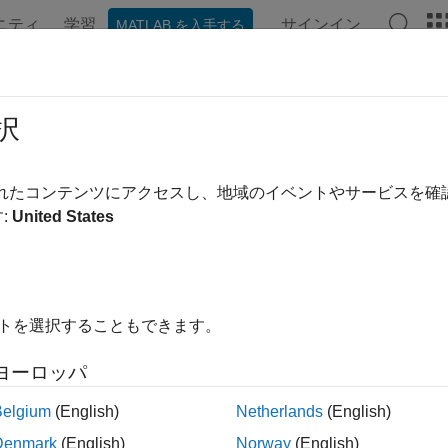
ニティ
学習
サインイン
MATLAB を入手する
ンテーション
例
Polyspace オプション
Polyspace 結果
ルチタスキング チェックの構成
択
リ ポイント、割り込み、周期タスク、時間的に排他なタスク
されたコンテンツにアクセスし、地域のイベントやサービスを
定する
:
United States
行タスクまたはスレッドによるグローバル変数への共有アクセ
r の同時実行の自動検出を有効にする] (-enable-concurrency-detec
®
ace
は特定のマルチタスキング関数のファミリを認識します
イトを選択することもできます。
プションを使用して、コード内でエントリ ポイント、周期タ
共有変数の保護メカニズムも指定しなければなりません。
ヨーロッパ
yspace オプション
Belgium
(English)
Netherlands
(English)
Denmark
(English)
Norway
(English)