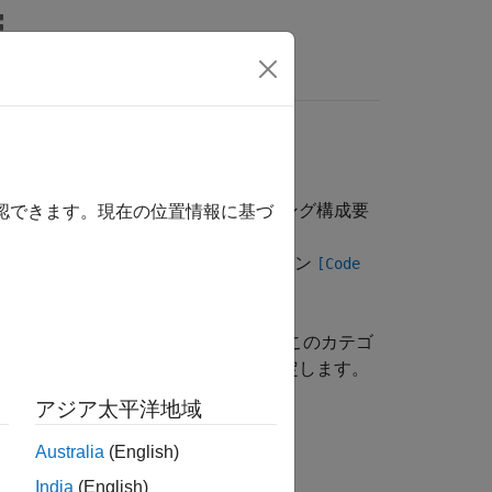
関数
ビデオ
MATLAB Answers
など、コードで使用するマルチタスキング構成要
確認できます。現在の位置情報に基づ
スの検証を有効にするには、オプション
[Code
を指定します。
tion)
。これらの関数を使用しない場合は、このカテゴ
スク、または割り込みを示す関数を指定します。
アジア太平洋地域
Australia
(English)
India
(English)