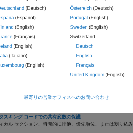
展開する
Deutschland
(Deutsch)
Österreich
(Deutsch)
マルチタスキング
España
(Español)
Portugal
(English)
inland
(English)
Sweden
(English)
コードの動作仕様
France
(Français)
Switzerland
reland
(English)
Deutsch
talia
(Italiano)
English
ック
Luxembourg
(English)
Français
space でのマルチタスキング プログラムの解析
United Kingdom
(English)
Finder でデータ レースやデッドロックを検出、または Code 
最寄りの営業オフィスへのお問い合わせ
Polyspace でのスレッド作成とクリティカル セクションの自
Polyspace マルチタスキング解析の手動設定
タスキング コードでの共有変数の保護
ィカル セクション、時間的に排他、優先順位、または割り込