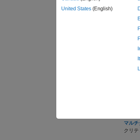
すべて
United States
(English)
F
I
I
トピ
Poly
Bug 
す。
マルチ
クリテ