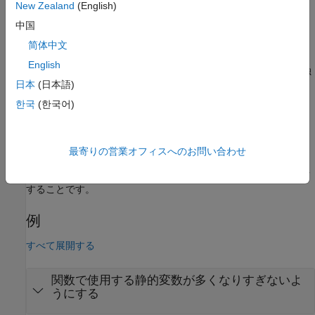
New Zealand
(English)
このチェックを修正するには、コードをリファクタリングする
中国
か、チェッカーのしきい値を変更します。コードをリファクタリ
ングする場合は、次のようにします。
简体中文
English
データまたはコードをカプセル化およびモジュール化して独
日本
(日本語)
立したものにします。
한국
(한국어)
関数の間での通信には、グローバル変数や静的変数ではな
く、ローカル変数を使用します。
最寄りの営業オフィスへのお問い合わせ
ベスト プラクティスは、開発後のリファクタリング コストを回
避するために、開発の早期段階でモジュールの複雑度をチェック
することです。
例
すべて展開する
関数で使用する静的変数が多くなりすぎないよ
うにする