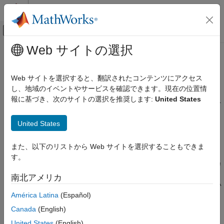
コンテンツへスキップ
MATLAB ヘルプ センター
オフキャンバス ナビゲーション メ
メインコンテンツ
Web サイトの選択
ドキュメンテーションのホーム
SC09 ローカルの静的変数の数がし
検証、妥当性確認、テスト
きい値を超えている
Web サイトを選択すると、翻訳されたコンテンツにアクセス
コード検証
し、地域のイベントやサービスを確認できます。現在の位置情
報に基づき、次のサイトの選択を推奨します:
United States
Polyspace Bug Finder
関数に含まれるローカルの静的変数の数が、定義済みしきい値を
超えている
結果のレビューとレポート生成
United States
Polyspace Bug Finder の結果
このページをすべて展開する
コーディング規約
説明
また、以下のリストから Web サイトを選択することもできま
ガイドライン
す。
この欠陥は、チェッカーの定義済みしきい値を超える数のローカ
SC09 ローカルの静的変数の数がしきい値を
ルの静的変数が含まれる関数に対して報告されます。Polyspace
南北アメリカ
超えている
が関数に含まれるローカルの静的変数の数を計算する方法につい
項目一覧
América Latina
(Español)
て詳しくは、
を参照してください。
ローカルの静的変数の数
説明
Canada
(English)
®
例
Polyspace
は、ユーザーがしきい値を指定しない限り、既定の
United States
(English)