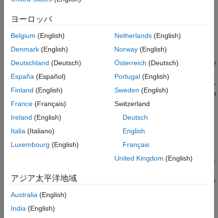
しきい値として 20 を使用します。しきい値を指定できる選択フ
チェック情報
ァイルを指定するには、オプション
[ファイルによるチェッカーの設
バージョン履歴
ヨーロッパ
または
定] (-checkers-selection-file)
[チェッカー アクティベー
参考
を使用します。
ション ファイル] (-checkers-activation-file)
Belgium
(English)
Netherlands
(English)
Denmark
(English)
Norway
(English)
を使用して以前の解析からコメント
polyspace-comments-import
Deutschland
(Deutsch)
Österreich
(Deutsch)
をインポートすると、Polyspace は以前の結果のコード メトリク
スの
に関するレビュー情報を、このチェッ
ローカルの静的変数の数
España
(Español)
Portugal
(English)
カーの現在の結果にコピーします。現在の結果に同じコード メト
Finland
(English)
Sweden
(English)
リクスが含まれている場合、レビュー情報はそのコード メトリク
France
(Français)
Switzerland
スにもコピーされます。
Ireland
(English)
Deutsch
リスク
Italia
(Italiano)
English
静的変数の内容が、さまざまな形で影響を受ける可能性がありま
Luxembourg
(English)
Français
す。関数に含まれる静的変数の数が多すぎると、コードでデータ
United Kingdom
(English)
が適切にカプセル化されずに、関数の間で予期しない相互依存性
が生じる可能性があります。これらの要因により、コードのテス
アジア太平洋地域
トと保守が困難になります。また、診断するのが難しいバグにつ
ながる可能性もあります。
Australia
(English)
India
(English)
修正方法