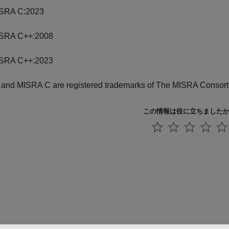
SRA C:2023
SRA C++:2008
SRA C++:2023
and MISRA C are registered trademarks of The MISRA Consort
この情報は役に立ちました