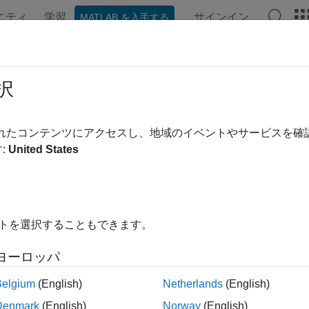
ニティ
学習
サインイン
MATLAB を入手する
ンテーション
例
Polyspace オプション
Polyspace 結果
RA C:2023 Rule 21.22
択
rand arguments to any type-generic macros declared in <tgmath.
されたコンテンツにアクセスし、地域のイベントやサービスを
a 以降
:
United States
ージをすべて展開する
rand arguments to any type-generic macros declared in <tgmath.
イトを選択することもできます。
ヨーロッパ
で宣言されたジェネリック型のマクロは、実質的な符号付き
.h
Belgium
(English)
Netherlands
(English)
型の引数のみをサポートします。他の型の引数を使用すると、
は、
を参照してください。
MISRA C:2012 Rule 10.1
Denmark
(English)
Norway
(English)