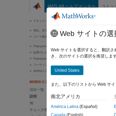
コンテンツへスキップ
MATLAB ヘルプ センター
コミュ
ドキュメ
ドキュメンテーションのホーム
検証、妥当性確認、テスト
MIS
Web サイトの選
コード検証
Polyspace Bug Finder
All ope
Web サイトを選択すると、翻訳
結果のレビューとレポート生成
R2024
き、次のサイトの選択を推奨します
Polyspace Bug Finder の結果
このペ
コーディング規約
説明
United States
MISRA C:2023 命令およびルール
All ope
MISRA C:2023 Rule 21.22
また、以下のリストから Web サ
項目一覧
根拠
南北アメリカ
説明
tgmath
例
América Latina
(Español)
小数点
チェック情報
ついて
Canada
(English)