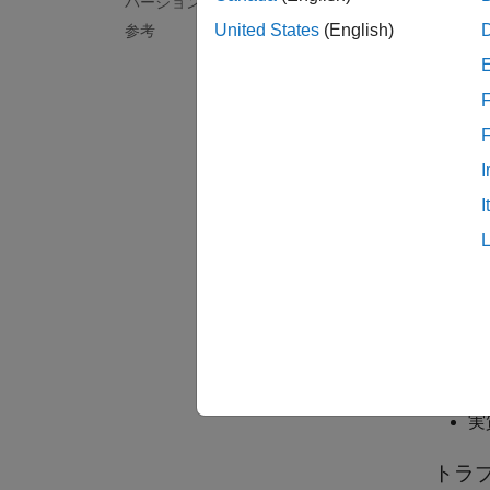
バージョン履歴
United States
(English)
参考
これら
は複素
義の動
F
Polys
I
tgmath
I
違反を
実
実
実
実
トラ