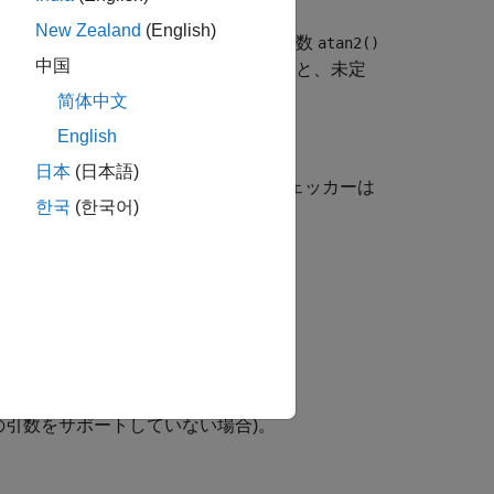
New Zealand
(English)
引数を使用できません。たとえば、関数
atan2()
中国
素数の浮動小数点型の引数を使用すると、未定
简体中文
English
日本
(日本語)
もに使用されている場合、ルール チェッカーは
한국
(한국어)
の引数をサポートしていない場合)。