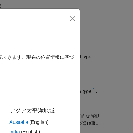
関数
ビデオ
MATLAB Answers
h> shall have an appropriate essential type
確認できます。現在の位置情報に基づ
1
h> shall have an appropriate essential type
.
アジア太平洋地域
型、実質的な符号なし型、または実質的な浮動
Australia
(English)
未定義の動作になります。実質的な型の詳細に
India
(English)