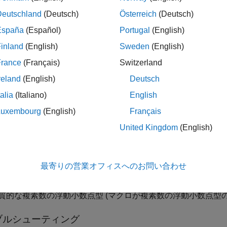
Deutschland
(Deutsch)
Österreich
(Deutsch)
のマクロのサブセットでは、実質的な複素数の浮動小数点型の
España
(Español)
Portugal
(English)
数の引数をサポートしません。これらのマクロで、実質的な複
作になります。
inland
(English)
Sweden
(English)
France
(Français)
Switzerland
pace
実装
reland
(English)
Deutsch
で宣言されたマクロが、次のいずれかのデータ型の引数とと
.h
talia
(Italiano)
English
報告します。
Luxembourg
(English)
Français
質的な文字型。
United Kingdom
(English)
質的な boolean 型。
最寄りの営業オフィスへのお問い合わせ
質的な enum 型。
質的な複素数の浮動小数点型 (マクロが複素数の浮動小数点型
ブルシューティング