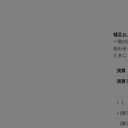
補足お
一部の
合わせ
ときに
演算
演算
[ ]
(単
+
(単
-