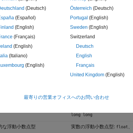
的な型カテゴリ
標準的な型
Deutschland
(Deutsch)
Österreich
(Deutsch)
な boolean 型
または
(
bool
_Bool
stdbool.h
España
(Español)
Portugal
(English)
inland
(English)
Sweden
(English)
オプション
[有効な boolean 型
boolean 型を定義すること
France
(Français)
Switzerland
reland
(English)
Deutsch
的な文字型
char
talia
(Italiano)
English
Luxembourg
(English)
Français
な enum 型
名前付き
enum
United Kingdom
(English)
的な符号付き型
符号付き
、符号付き
char
sho
long long
最寄りの営業オフィスへのお問い合わせ
的な符号なし型
符号なし
、符号なし
char
sho
long long
的な浮動小数点型
実数の浮動小数点型:
、
float