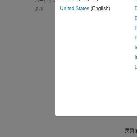
バージョン履歴
実質
United States
(English)
参考
実質的
F
I
実質
I
実質的
実質
実質
実質