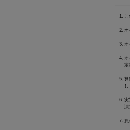
こ
オ
オ
オ
定
算
し
実
演
負