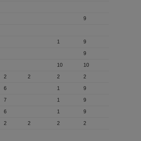
9
1
9
9
10
10
2
2
2
2
6
1
9
7
1
9
6
1
9
2
2
2
2