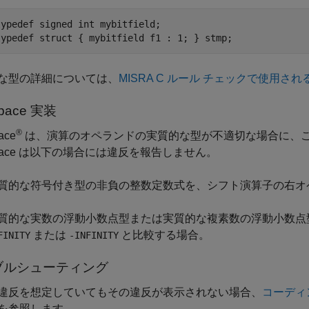
typedef signed int mybitfield;

typedef struct { mybitfield f1 : 1; } stmp;
な型の詳細については、
MISRA C ルール チェックで使用さ
pace
実装
®
ace
は、演算のオペランドの実質的な型が不適切な場合に、
yspace は以下の場合には違反を報告しません。
質的な符号付き型の非負の整数定数式を、シフト演算子の右オ
質的な実数の浮動小数点型または実質的な複素数の浮動小数点
または
と比較する場合。
FINITY
-INFINITY
ブルシューティング
違反を想定していてもその違反が表示されない場合、
コーディ
を参照します。