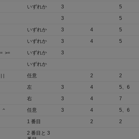
いずれか
3
5
3
5
いずれか
3
4
5
いずれか
3
4
5
いずれか
3
= >=
いずれか
任意
2
2
||
左
3
4
5、6
右
3
4
7
任意
3
4
5、6
 ^
1 番目
2
2
2 番目と 3