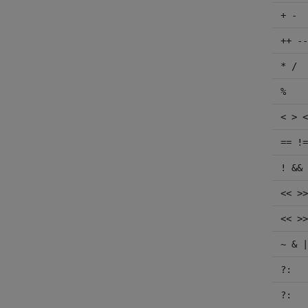
+ -
++ --
* /
%
< > <
== !=
! && 
<< >>
<< >>
~ & |
?:
?: