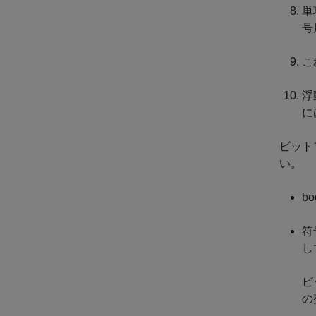
単
号
こ
浮
に
ビット
い。
b
符
し
ビ
の