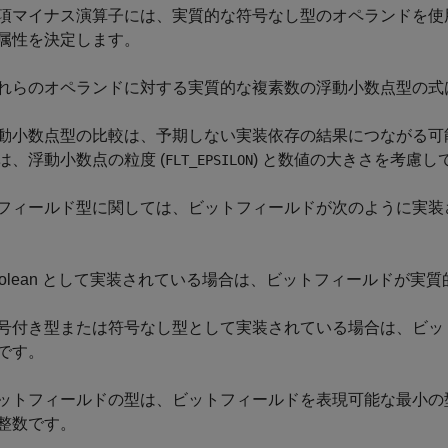
項マイナス演算子には、実質的な符号なし型のオペランドを使用し
属性を決定します。
れらのオペランドに対する実質的な複素数の浮動小数点型の式
動小数点型の比較は、予期しない実装依存の結果につながる可
は、浮動小数点の粒度 (
) と数値の大きさを考慮し
FLT_EPSILON
フィールド型に関しては、ビットフィールドが次のように実装
oolean として実装されている場合は、ビットフィールドが実質的に 
号付き型または符号なし型として実装されている場合は、ビッ
です。
ットフィールドの型は、ビットフィールドを表現可能な最小の
整数です。