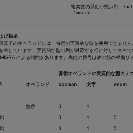
複素数の浮動小数点型:
float
_Complex
よび根拠
演算子のオペランドには、特定の実質的な型を使用できません
を表しています。実質的な型の列が対応する行に対して空白で
 MISRA による制約があります。表内の番号は表の後の根拠
算術オペランドの実質的な型カテ
子
オペランド
boolean
文字
enum
整数
3
4
項)
3
4
5
項)
3
4
5