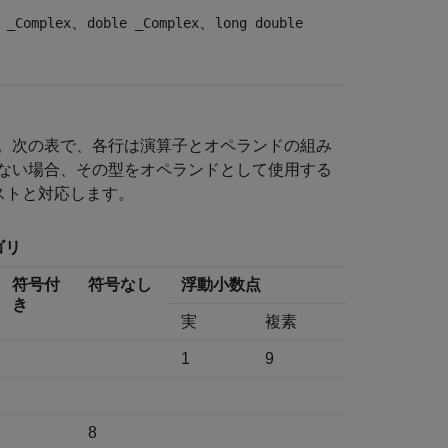
、
、
 _Complex
doble _Complex
long double
。次の表で、各行は演算子とオペランドの組み
ない場合、その型をオペランドとして使用する
リストと対応します。
ゴリ
符号付
符号なし
浮動小数点
き
実
複素
1
9
8