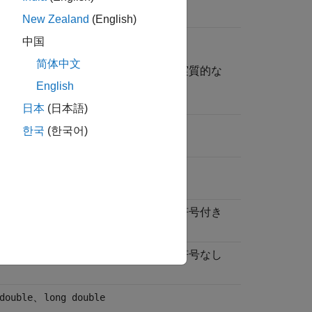
New Zealand
(English)
で定義)
中国
简体中文
を使用して、実質的な
] (-boolean-types)
もできます。
English
日本
(日本語)
한국
(한국어)
、符号付き
、符号付き
、符号付き
rt
int
long
、符号なし
、符号なし
、符号なし
rt
int
long
、
double
long double