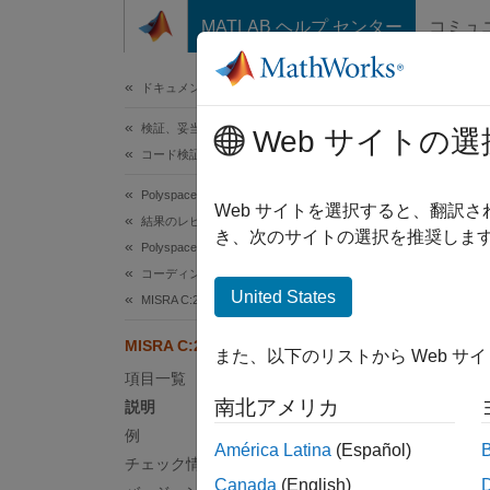
コンテンツへスキップ
MATLAB ヘルプ センター
コミュ
ドキュメ
ドキュメンテーションのホーム
検証、妥当性確認、テスト
MIS
Web サイトの選
コード検証
Polyspace Bug Finder
Operand
Web サイトを選択すると、翻訳
結果のレビューとレポート生成
き、次のサイトの選択を推奨します
Polyspace Bug Finder の結果
このペ
コーディング規約
説明
United States
MISRA C:2012 命令およびルール
Operand
MISRA C:2012 Rule 10.1
また、以下のリストから Web サ
項目一覧
根拠
南北アメリカ
説明
実質的
例
América Latina
(Español)
実質的
チェック情報
Canada
(English)