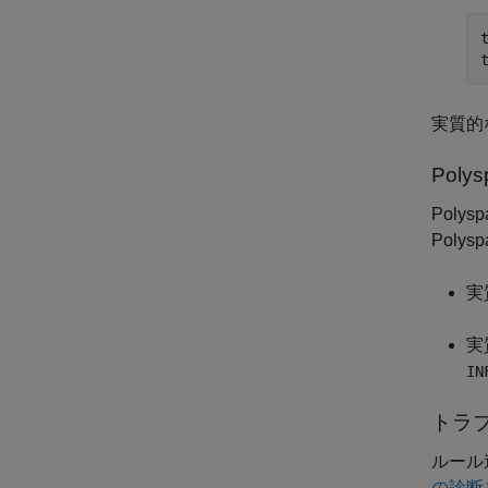
実質的
Polys
Polysp
Pol
実
実
IN
トラ
ルール
の診断