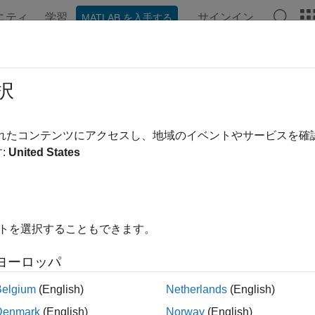
ニティ
学習
サインイン
MATLAB を入手する
ンテーション
例
Polyspace オプション
Polyspace 結果
RA C:2012 Rule 10.1
択
s shall not be of an inappropriate essential type
されたコンテンツにアクセスし、地域のイベントやサービスを
:
United States
ージをすべて展開する
1
s shall not be of an inappropriate essential type
.
イトを選択することもできます。
ヨーロッパ
な型とは
Belgium
(English)
Netherlands
(English)
な型カテゴリはオブジェクトまたは式の実質的な型を定義しま
Denmark
(English)
Norway
(English)