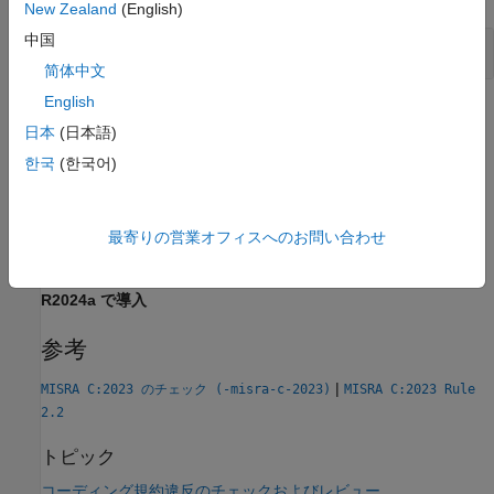
New Zealand
(English)
中国
使用済みの戻り値と未使用の戻り値
简体中文
English
チェック情報
日本
(日本語)
グループ:
関数
한국
(한국어)
カテゴリ:
必要
AGC カテゴリ:
Readability
PQL 名:
std.misra_c_2023.R17_7
最寄りの営業オフィスへのお問い合わせ
バージョン履歴
R2024a で導入
参考
|
MISRA C:2023 のチェック (-misra-c-2023)
MISRA C:2023 Rule
2.2
トピック
コーディング規約違反のチェックおよびレビュー