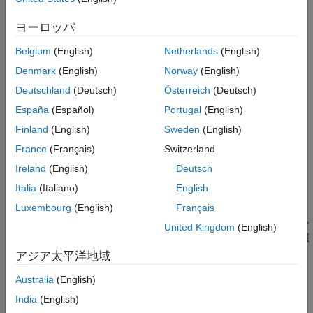
が使用されない場合に、非
関数の呼び出しを禁止していま
void
バージョン履歴
す。関数の戻り値を使用しない場合は、戻り値を明示的に
void
ヨーロッパ
参考
にキャストします。
Belgium
(English)
Netherlands
(English)
Polyspace
実装
Denmark
(English)
Norway
(English)
チェッカーは、戻り値が使用されない場合や
型に明示的に
void
Deutschland
(Deutsch)
Österreich
(Deutsch)
キャストされない場合に
以外の戻り値で関数にフラグを設
void
España
(Español)
Portugal
(English)
定します。
Finland
(English)
Sweden
(English)
ただし、関数の
、
、
、
、
、
memcpy
memset
memmove
strcpy
strncpy
France
(Français)
Switzerland
、
は、最初の引数へのポインターを返すだけなの
strcat
strncat
Ireland
(English)
Deutsch
で、フラグは設定されません。
Italia
(Italiano)
English
トラブルシューティング
Luxembourg
(English)
Français
ルール違反を想定していてもその違反が表示されない場合、
コー
United Kingdom
(English)
ディング規約違反が想定どおりに表示されない理由の診断
を参照
します。
アジア太平洋地域
Australia
(English)
例
India
(English)
すべて展開する