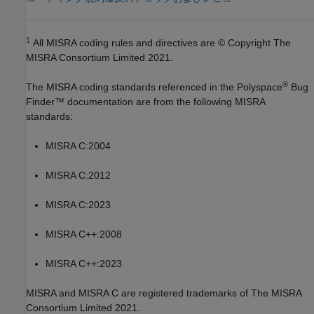
1
All MISRA coding rules and directives are © Copyright The
MISRA Consortium Limited 2021.
®
The MISRA coding standards referenced in the
Polyspace
Bug
Finder™
documentation are from the following MISRA
standards:
MISRA C:2004
MISRA C:2012
MISRA C:2023
MISRA C++:2008
MISRA C++:2023
MISRA and MISRA C are registered trademarks of The MISRA
Consortium Limited 2021.