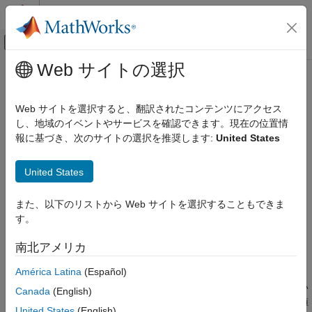
コンテンツへスキップ
MATLAB ヘルプ センター
オフキャンバス ナビゲーション メ
メインコンテンツ
Web サイトの選択
ドキュメンテーションのホーム
MISRA C:2023 Rule 17.7
検証、妥当性確認、テスト
Web サイトを選択すると、翻訳されたコンテンツにアクセス
コード検証
The value returned by a function having non-void return type
し、地域のイベントやサービスを確認できます。現在の位置情
shall be used
報に基づき、次のサイトの選択を推奨します:
United States
Polyspace Bug Finder
R2024a 以降
結果のレビューとレポート生成
このページをすべて展開する
United States
Polyspace Bug Finder の結果
説明
コーディング規約
また、以下のリストから Web サイトを選択することもできま
The value returned by a function having non-void return type
MISRA C:2023 命令およびルール
す。
1
shall be used
.
MISRA C:2023 Rule 17.7
南北アメリカ
根拠
項目一覧
América Latina
(Español)
意図せずに非
の戻り値型の関数を呼び出し、その戻り値を
説明
void
使用しない場合があります。コンパイラが呼び出しを許可してい
例
Canada
(English)
るため、省略に気付かない可能性があります。ルールは、戻り値
チェック情報
United States
(English)