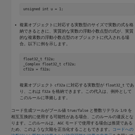
unsigned int u = 1;
複素オブジェクトに対応する実数型のサイズで実数の式を格
納できるときに、実質的な実数の浮動小数点型の式が、実質
的な複素数の浮動小数点型のオブジェクトに代入される場
合。以下に例を示します。
float32_t f32a;

_Complex float32_t cf32a;

cf32a = f32a;
複素オブジェクト
に対応する実数型が
であ
cf32a
float32_t
り、これは
を格納できます。この代入は、例外として
f32a
このルールに準拠します。
コード生成ツールがブール値
と整数リテラル
を
true/false
1/0
相互互換的に使用する可能性がある場合、このルールの違反とな
ります。このルールは、
モードで使用する場合は推奨である
AGC
ため、このような欠陥を正当化することもできます。
コードへの