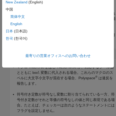
New Zealand
(English)
ん。
中国
オブジェクトがその実質的な型に対応する定数 0 に代入され
简体中文
る場合。許容される 0 値は、整数型の場合は
、
の場
0
double
English
合は
、
の場合は
です。
0.0
char
'\0'
日本
(日本語)
次のように、配列などの集約型の変数が省略表記
を使用
{0}
한국
(한국어)
して初期化される場合。
float dat2[3*3] = {0};
最寄りの営業オフィスへのお問い合わせ
マクロ
/
および
/
が、対応するブール値
TRUE
true
FALSE
false
とともに
変数に代入される場合。これらのマクロのス
bool
®
ペルに大文字小文字が混在する場合、Polyspace
は違反を
報告します。
符号付き定数が符号なし変数に割り当てられている一方、符
号付き定数がそれと等価の符号なしの値と同じ表現である場
合。たとえば、チェッカーは次のようなステートメントには
フラグを設定しません。