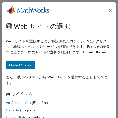
コンテンツへスキップ
MATLAB ヘルプ センター
オフキャンバス ナビゲーション メ
メインコンテンツ
Web サイトの選択
ドキュメンテーションのホーム
MISRA C:2023 Rule 10.3
検証、妥当性確認、テスト
Web サイトを選択すると、翻訳されたコンテンツにアクセス
コード検証
The value of an expression shall not be assigned to an object
し、地域のイベントやサービスを確認できます。現在の位置情
with a narrower essential type or of a different essential type
報に基づき、次のサイトの選択を推奨します:
United States
Polyspace Bug Finder
category
結果のレビューとレポート生成
R2024a 以降
United States
Polyspace Bug Finder の結果
このページをすべて展開する
コーディング規約
説明
また、以下のリストから Web サイトを選択することもできま
MISRA C:2023 命令およびルール
す。
The value of an expression shall not be assigned to an object
with a narrower essential type or of a different essential type
MISRA C:2023 Rule 10.3
南北アメリカ
1
category
.
項目一覧
América Latina
(Español)
説明
根拠
例
Canada
(English)
異なる型の間で暗黙的な変換を使用すると、値、符号、精度の損
チェック情報
United States
(English)