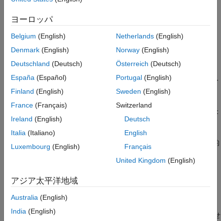
失の可能性を含め、意図しない結果を引き起こす場合がありま
バージョン履歴
す。
ヨーロッパ
参考
実質的な型の詳細については、
MISRA C ルール チェックで使用
Belgium
(English)
Netherlands
(English)
される実質的な型モデル
を参照してください。
Denmark
(English)
Norway
(English)
Deutschland
(Deutsch)
Österreich
(Deutsch)
Polyspace
実装
España
(Español)
Portugal
(English)
式の値が次のいずれかのデータ型の変数に代入される場合、ルー
ル チェッカーが違反を報告します。
Finland
(English)
Sweden
(English)
France
(Français)
Switzerland
より範囲が狭い実質的な型の変数。たとえば、
unsigned int
Ireland
(English)
Deutsch
(32 ビット) から
(16 ビット) への代入。
unsigned short
Italia
(Italiano)
English
異なる実質的な型カテゴリの変数。たとえば、
(実質的
_Bool
Luxembourg
(English)
Français
な boolean 型) から
(実質的な符号なし型) へ
unsigned int
United Kingdom
(English)
の代入。
アジア太平洋地域
実質的な型カテゴリの詳細については、
MISRA C:2012 Rule
を参照してください。
10.1
Australia
(English)
India
(English)
以下の場合、ルール チェッカーはこのルールの違反を報告しませ