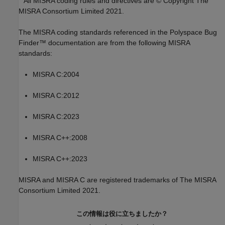
All MISRA coding rules and directives are © Copyright The
MISRA Consortium Limited 2021.
The MISRA coding standards referenced in the
Polyspace Bug
Finder™
documentation are from the following MISRA
standards:
MISRA C:2004
MISRA C:2012
MISRA C:2023
MISRA C++:2008
MISRA C++:2023
MISRA and MISRA C are registered trademarks of The MISRA
Consortium Limited 2021.
この情報は役に立ちましたか？