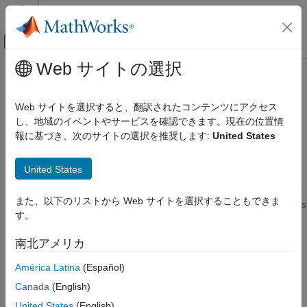
コンテンツへスキップ
MATLAB ヘルプ センター
オフキャンバス ナビゲーション メ
メインコンテンツ
Web サイトの選択
ドキュメンテーションのホーム
MISRA C:2012 Rule 2.4
検証、妥当性確認、テスト
Web サイトを選択すると、翻訳されたコンテンツにアクセス
コード検証
A project should not contain unused tag declarations
し、地域のイベントやサービスを確認できます。現在の位置情
報に基づき、次のサイトの選択を推奨します:
United States
Polyspace Bug Finder
このページをすべて展開する
結果のレビューとレポート生成
説明
United States
Polyspace Bug Finder の結果
®
コーディング規約
このチェッカーは、既定の
Polyspace
as You Code™
解析では
また、以下のリストから Web サイトを選択することもできま
非アクティブにされます。
Checkers Deactivated in Polyspace as
MISRA C:2012 命令およびルール
す。
You Code Analysis
(Polyspace as You Code)
を参照してくださ
い。
MISRA C:2012 Rule 2.4
南北アメリカ
項目一覧
ルール定義
América Latina
(Español)
説明
1
A project should not contain unused tag declarations
.
例
Canada
(English)
チェック情報
United States
(English)