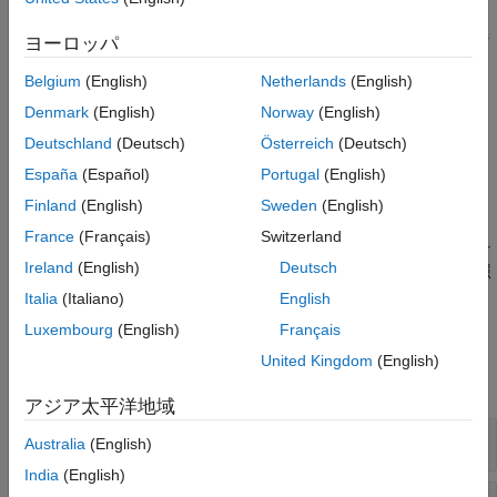
根拠
バージョン履歴
タグが宣言されているが使用されない場合、レビュー担当者はタ
ヨーロッパ
参考
グが冗長なのか手違いで使用されていないのかわかりません。
Belgium
(English)
Netherlands
(English)
レポート内の追加のメッセージ
Denmark
(English)
Norway
(English)
Deutschland
(Deutsch)
Österreich
(Deutsch)
A project should not contain unused tag declarations: tag
is not used.
tag_name
España
(Español)
Portugal
(English)
Finland
(English)
Sweden
(English)
トラブルシューティング
France
(Français)
Switzerland
ルール違反を想定していてもその違反が表示されない場合、
コー
Ireland
(English)
Deutsch
ディング規約違反が想定どおりに表示されない理由の診断
を参照
します。
Italia
(Italiano)
English
Luxembourg
(English)
Français
例
United Kingdom
(English)
すべて展開する
アジア太平洋地域
タグが関数で定義されているが使用されない
Australia
(English)
India
(English)