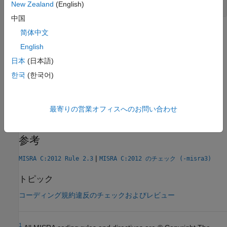
タグが
でのみ使用されている
typedef
New Zealand
(English)
中国
チェック情報
简体中文
English
グループ:
未使用コード
日本
(日本語)
カテゴリ:
推奨
한국
(한국어)
AGC カテゴリ:
Readability
PQL 名:
std.misra_c_2012.R2_4
バージョン履歴
最寄りの営業オフィスへのお問い合わせ
R2014b で導入
参考
|
MISRA C:2012 Rule 2.3
MISRA C:2012 のチェック (-misra3)
トピック
コーディング規約違反のチェックおよびレビュー
1