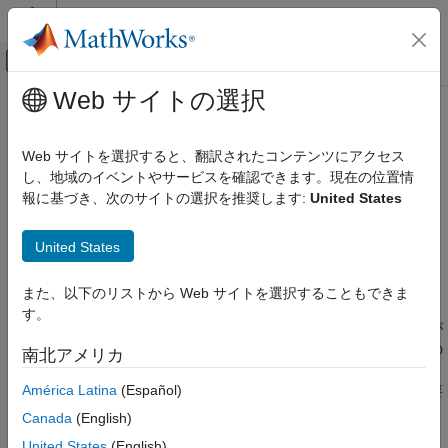
コンテンツへスキップ
MATLAB ヘルプ センター
オフキャンバス ナビゲーション メ
メインコンテンツ
Web サイトの選択
ドキュメンテーションのホーム
MISRA C:2012 Rule 18.8
検証、妥当性確認、テスト
Web サイトを選択すると、翻訳されたコンテンツにアクセス
コード検証
Variable-length arrays shall not be used
し、地域のイベントやサービスを確認できます。現在の位置情
報に基づき、次のサイトの選択を推奨します:
United States
Polyspace Bug Finder
説明
結果のレビューとレポート生成
United States
Polyspace Bug Finder の結果
1
Variable-length arrays shall not be used
.
コーディング規約
また、以下のリストから Web サイトを選択することもできま
根拠
MISRA C:2012 命令およびルール
す。
ブロックまたは関数プロトタイプ内で宣言された配列のサイズが
MISRA C:2012 Rule 18.8
整数定数式ではない場合、可変長の配列を指定します。可変長の
南北アメリカ
項目一覧
配列は通常、スタックに格納される可変サイズのオブジェクトと
América Latina
(Español)
して実装されます。可変長の配列を使用すると、スタックが必要
説明
とするメモリ量を統計的に決定できません。
チェック情報
Canada
(English)
バージョン履歴
United States
(English)