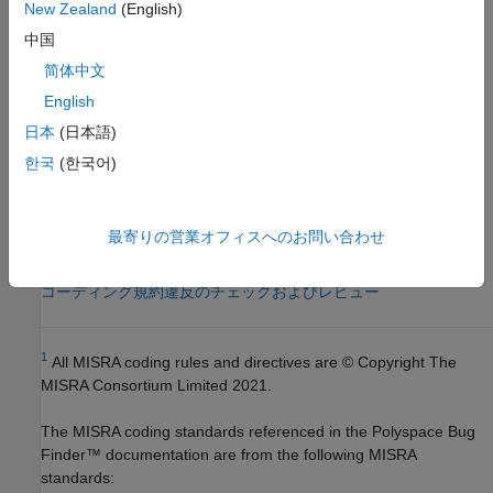
New Zealand
(English)
バージョン履歴
中国
すべて展開する
简体中文
English
R2024b:
ルールが可変長の配列に限定される
日本
(日本語)
한국
(한국어)
参考
|
MISRA C:2012 Rule 13.6
MISRA C:2012 のチェック (-misra3)
最寄りの営業オフィスへのお問い合わせ
トピック
コーディング規約違反のチェックおよびレビュー
1
All MISRA coding rules and directives are © Copyright The
MISRA Consortium Limited 2021.
The MISRA coding standards referenced in the
Polyspace Bug
Finder™
documentation are from the following MISRA
standards: