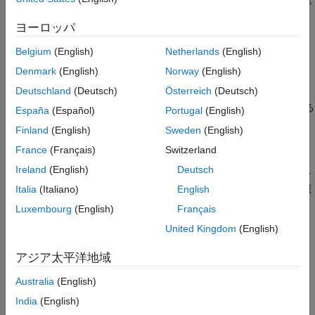
可変長配列のサイズが負またはゼロである場合、動作は未定義で
参考
す。
ヨーロッパ
可変長の配列が別の配列型と互換性をもたなければならない場
Belgium
(English)
Netherlands
(English)
合、配列型のサイズは同一かつ正の整数でなければなりません。
Denmark
(English)
Norway
(English)
配列がこれらの要件を満たさない場合、動作は未定義です。
Deutschland
(Deutsch)
Österreich
(Deutsch)
で可変長の配列を使用する場合、配列サイズが評価される
sizeof
España
(Español)
Portugal
(English)
かどうかは確実ではありません。
Finland
(English)
Sweden
(English)
France
(Français)
Switzerland
トラブルシューティング
Ireland
(English)
Deutsch
ルール違反を想定していてもその違反が表示されない場合、
コー
ディング規約違反が想定どおりに表示されない理由の診断
を参照
Italia
(Italiano)
English
します。
Luxembourg
(English)
Français
United Kingdom
(English)
チェック情報
アジア太平洋地域
グループ:
ポインターと配列
カテゴリ:
必要
Australia
(English)
AGC カテゴリ:
必要
India
(English)
PQL 名:
std.misra_c_2012.R18_8