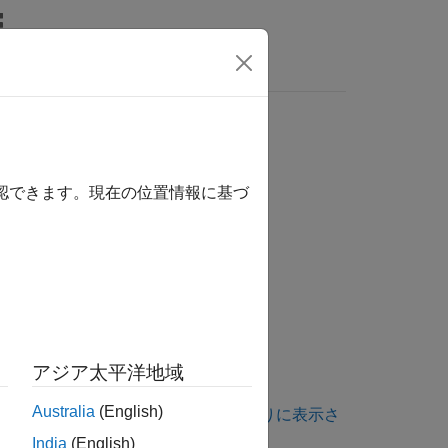
関数
ビデオ
MATLAB Answers
は、ここをクリックします。
確認できます。現在の位置情報に基づ
 be preceded by &
be preceded by &.
アジア太平洋地域
Australia
(English)
は、
コーディング規約違反が想定どおりに表示さ
India
(English)