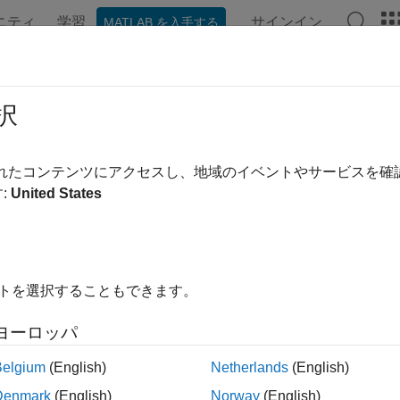
ニティ
学習
サインイン
MATLAB を入手する
ンテーション
例
Polyspace オプション
Polyspace 結果
択
ージの内容は最新ではありません。最新版の英語を参照するに
RA C++:2008 Rule 8-4-4
されたコンテンツにアクセスし、地域のイベントやサービスを
:
United States
ion identifier shall either be used to call the function or it shall
イトを選択することもできます。
ion identifier shall either be used to call the function or it shall 
ヨーロッパ
ブルシューティング
®
Belgium
(English)
Netherlands
(English)
違反が想定されるものの、Polyspace
から報告されない場合
理由の診断
を参照してください。
Denmark
(English)
Norway
(English)