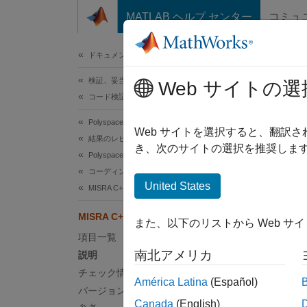
コンテンツへスキップ
MATLAB ヘルプ センター
コミュ
ドキュメ
ドキュメンテーションのホーム
検証、妥当性確認、テスト
Web サイトの選
このペ
コード検証
MIS
Polyspace Bug Finder
Web サイトを選択すると、翻訳
結果のレビューとレポート生成
き、次のサイトの選択を推奨します
Polyspace Bug Finder の結果
A funct
コーディング規約
United States
MISRA C++:2008 ルール
説明
MISRA C++:2008 Rule 8-4-4
また、以下のリストから Web サ
A funct
項目一覧
南北アメリカ
説明
トラ
チェック情報
América Latina
(Español)
ルール
バージョン履歴
れない
Canada
(English)