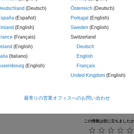
Deutschland
(Deutsch)
Österreich
(Deutsch)
ック情報
España
(Español)
Portugal
(English)
プ:
Declarators
inland
(English)
Sweden
(English)
リ:
必要
France
(Français)
Switzerland
ジョン履歴
reland
(English)
Deutsch
3b で導入
talia
(Italiano)
English
Luxembourg
(English)
Français
United Kingdom
(English)
 C++:2008 をチェック (-misra-cpp)
ック
最寄りの営業オフィスへのお問い合わせ
ィング規約違反のチェックおよびレビュー
この情報は役に立ちました