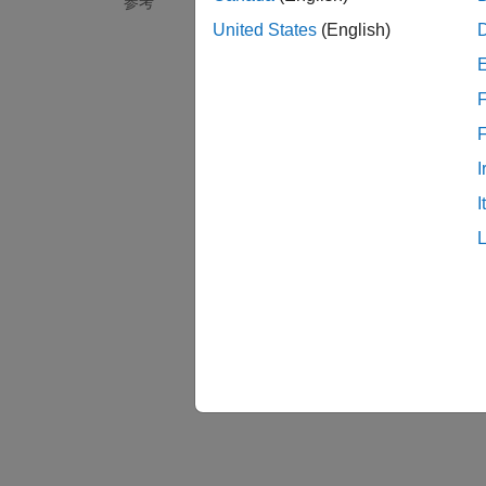
参考
United States
(English)
チェ
グルー
F
カテゴ
バー
I
R201
I
参考
MISRA
トピ
コーデ