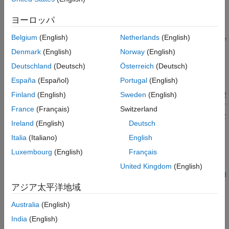
な最大スタック領域を決めるのは困難です。
バージョン履歴
ヨーロッパ
参考
Polyspace
実装
Belgium
(English)
Netherlands
(English)
チェッカーは、それ自体を直接的または間接的に呼び出すそれぞ
れの関数について報告します。1 つの再帰サイクルに複数の関数
Denmark
(English)
Norway
(English)
が関与している場合でも、それぞれの関数が個別に報告されま
Deutschland
(Deutsch)
Österreich
(Deutsch)
す。
España
(Español)
Portugal
(English)
再帰サイクルの総数は、コード複雑度メトリクス
を使
Finland
(English)
Sweden
(English)
[再帰の数]
用して計算できます。チェッカーと違って、メトリクスでは、オ
France
(Français)
Switzerland
ブジェクトの作成中にコンパイラが生成したコンストラクターな
Ireland
(English)
Deutsch
どに対する暗黙的な呼び出しも考慮されます。
Italia
(Italiano)
English
トラブルシューティング
Luxembourg
(English)
Français
®
ルール違反が想定されるものの、Polyspace
から報告されない
United Kingdom
(English)
場合は、
コーディング規約違反が想定どおりに表示されない理由
の診断
を参照してください。
アジア太平洋地域
Australia
(English)
例
India
(English)
すべて展開する