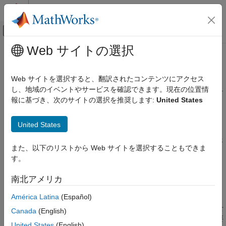
コンテンツへスキップ
MATLAB ヘルプ センター
オフキャンバス ナビゲーション メ
メインコンテンツ
Web サイトの選択
ドキュメンテーションのホーム
MISRA C++:2008 Rule 7-5-4
検証、妥当性確認、テスト
Web サイトを選択すると、翻訳されたコンテンツにアクセス
コード検証
Functions should not call themselves, either directly or indirectly.
し、地域のイベントやサービスを確認できます。現在の位置情
報に基づき、次のサイトの選択を推奨します:
United States
Polyspace Bug Finder
このページをすべて展開する
結果のレビューとレポート生成
説明
United States
Polyspace Bug Finder の結果
コーディング規約
Functions should not call themselves, either directly or indirectly.
また、以下のリストから Web サイトを選択することもできま
1
MISRA C++:2008 ルール
す。
根拠
MISRA C++:2008 Rule 7-5-4
南北アメリカ
項目一覧
関数に対してローカルな変数は呼び出しスタック内に格納されま
América Latina
(Español)
す。関数がそれ自身を直接的または間接的に複数回呼び出す場
説明
合、使用可能なスタック領域を超過し、深刻な不具合を発生させ
例
Canada
(English)
る可能性があります。再帰が厳密に制御されていない限り、必要
チェック情報
United States
(English)