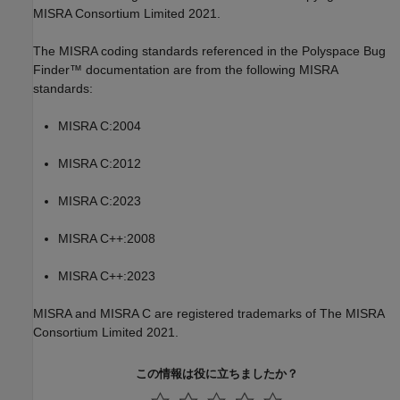
MISRA Consortium Limited 2021.
The MISRA coding standards referenced in the
Polyspace Bug
Finder™
documentation are from the following MISRA
standards:
MISRA C:2004
MISRA C:2012
MISRA C:2023
MISRA C++:2008
MISRA C++:2023
MISRA and MISRA C are registered trademarks of The MISRA
Consortium Limited 2021.
この情報は役に立ちましたか？