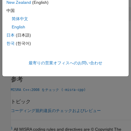
New Zealand
(English)
中国
直接再帰と間接再帰
简体中文
English
チェック情報
日本
(日本語)
グループ:
Declarations
한국
(한국어)
カテゴリ:
推奨
バージョン履歴
最寄りの営業オフィスへのお問い合わせ
R2013b で導入
参考
MISRA C++:2008 をチェック (-misra-cpp)
トピック
コーディング規約違反のチェックおよびレビュー
1
All MISRA coding rules and directives are © Copyright The