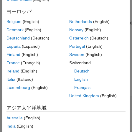
す。
バージョン履歴
ヨーロッパ
参考
Polyspace
実装
Belgium
(English)
Netherlands
(English)
ルール チェッカーは、グローバル名前空間以外の名前空間で識別
子
が使用された場合に違反を報告します。
Denmark
(English)
Norway
(English)
main
Deutschland
(Deutsch)
Österreich
(Deutsch)
トラブルシューティング
España
(Español)
Portugal
(English)
®
ルール違反が想定されるものの、Polyspace
から報告されない
Finland
(English)
Sweden
(English)
場合は、
コーディング規約違反が想定どおりに表示されない理由
France
(Français)
Switzerland
の診断
を参照してください。
Ireland
(English)
Deutsch
例
Italia
(Italiano)
English
すべて展開する
Luxembourg
(English)
Français
United Kingdom
(English)
の非標準使用
main
アジア太平洋地域
Australia
(English)
チェック情報
India
(English)
グループ:
Declarations