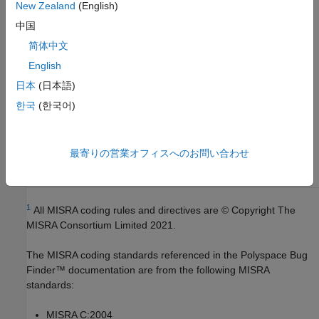
New Zealand
(English)
カテゴリ:
必要
中国
バージョン履歴
简体中文
R2013b で導入
English
参考
日本
(日本語)
한국
(한국어)
MISRA C++:2008 をチェック (-misra-cpp)
トピック
最寄りの営業オフィスへのお問い合わせ
コーディング規約違反のチェックおよびレビュー
1
All MISRA coding rules and directives are © Copyright The
MISRA Consortium Limited 2021.
The MISRA coding standards referenced in the
Polyspace Bug
Finder™
documentation are from the following MISRA
standards:
MISRA C:2004