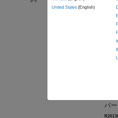
参考
Polys
United States
(English)
チェッ
のルー
F
ループ
体で変
I
I
トラ
ルール
れない
チェ
グルー
カテゴ
バー
R201