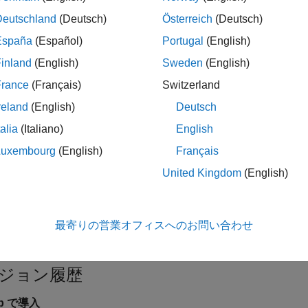
pace
実装
Deutschland
(Deutsch)
Österreich
(Deutsch)
カーは、
ループのループ本体またはループ条件 (ループを終
for
España
(Español)
Portugal
(English)
プ カウンターの変更にフラグを設定します。
inland
(English)
Sweden
(English)
条件により、構造体のあるフィールドがポインターまたは参照
France
(Français)
Switzerland
更される場合、違反は報告されません。
reland
(English)
Deutsch
talia
(Italiano)
English
ブルシューティング
Luxembourg
(English)
Français
®
違反が想定されるものの、Polyspace
から報告されない場合
United Kingdom
(English)
理由の診断
を参照してください。
ック情報
最寄りの営業オフィスへのお問い合わせ
プ:
Statements
リ:
必要
ジョン履歴
3b で導入