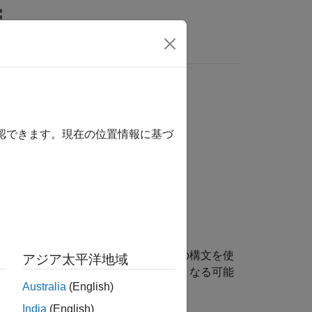
関数
ビデオ
MATLAB Answers
確認できます。現在の位置情報に基づ
ります。コード レビュー担当者はその構文を使
アジア太平洋地域
と、コードをレビューすることが難しくなる可能
Australia
(English)
India
(English)