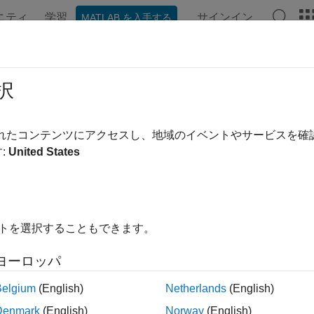
ニティ
学習
サインイン
MATLAB を入手する
ンテーション
例
Polyspace オプション
Polyspace 結果
RA C++:2008 Rule 6-5-3
択
p-counter shall not be modified within condition or statement.
されたコンテンツにアクセスし、地域のイベントやサービスを
:
United States
1
p-counter shall not be modified within condition or statement.
イトを選択することもできます。
ープには、ループ カウンターを変更するための固有の構文があ
ヨーロッパ
変更を想定します。別の場所でループ カウンターを変更する
Belgium
(English)
Netherlands
(English)
ります。
Denmark
(English)
Norway
(English)