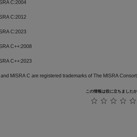
SRA C:2004
SRA C:2012
SRA C:2023
SRA C++:2008
SRA C++:2023
and MISRA C are registered trademarks of The MISRA Consort
この情報は役に立ちました