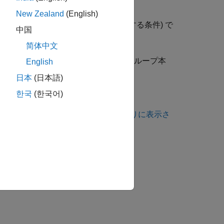
New Zealand
(English)
了するかを判断するためにチェックする条件) で
中国
简体中文
によって変更され、別のフィールドがループ本
English
日本
(日本語)
한국
(한국어)
は、
コーディング規約違反が想定どおりに表示さ