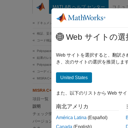
コンテンツへスキップ
MATLAB ヘルプ センター
コミュ
ドキュメ
ドキュメンテーションのホーム
検証、妥当性確認、テスト
MIS
Web サイトの選
コード検証
Polyspace Bug Finder
The loo
Web サイトを選択すると、翻訳
結果のレビューとレポート生成
き、次のサイトの選択を推奨します
Polyspace Bug Finder の結果
説明
コーディング規約
United States
MISRA C++:2008 ルール
The loo
MISRA C++:2008 Rule 6-5-3
また、以下のリストから Web サ
根拠
項目一覧
ル
for
南北アメリカ
説明
用した
チェック情報
América Latina
(Español)
性があ
バージョン履歴
Canada
(English)