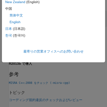
New Zealand
(English)
すべて展開する
中国
非準拠の意図されていないフォール スルー
简体中文
case ラベル
English
日本
(日本語)
チェック情報
한국
(한국어)
グループ:
Statements
カテゴリ:
必要
最寄りの営業オフィスへのお問い合わせ
バージョン履歴
R2013b で導入
参考
MISRA C++:2008 をチェック (-misra-cpp)
トピック
コーディング規約違反のチェックおよびレビュー