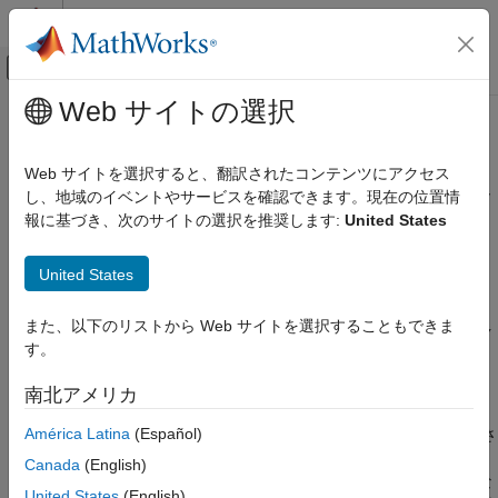
コンテンツへスキップ
MATLAB ヘルプ センター
オフキャンバス ナビゲーション メ
メインコンテンツ
Web サイトの選択
ドキュメンテーションのホーム
MISRA C++:2008 Rule 6-4-5
検証、妥当性確認、テスト
Web サイトを選択すると、翻訳されたコンテンツにアクセス
コード検証
An unconditional throw or break statement shall terminate every
し、地域のイベントやサービスを確認できます。現在の位置情
non - empty switch-clause.
報に基づき、次のサイトの選択を推奨します:
United States
Polyspace Bug Finder
結果のレビューとレポート生成
このページをすべて展開する
United States
Polyspace Bug Finder の結果
説明
コーディング規約
また、以下のリストから Web サイトを選択することもできま
An unconditional throw or break statement shall terminate every
MISRA C++:2008 ルール
す。
1
non - empty switch-clause.
MISRA C++:2008 Rule 6-4-5
南北アメリカ
根拠
項目一覧
América Latina
(Español)
switch 句の終わりで throw または break ステートメントが使用さ
説明
れていない場合、制御フローは次の switch 句にフォール スルー
例
Canada
(English)
します。この動作が意図されていない場合、予期しない結果にな
チェック情報
United States
(English)