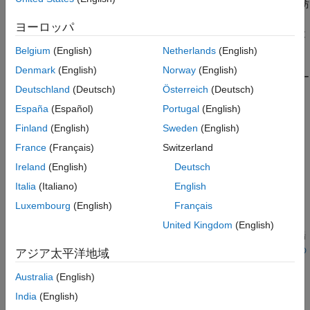
る可能性があります。意図されていないフォール スルー動作を防
バージョン履歴
ぐには、throw または break ステートメントの使用が役立ちま
ヨーロッパ
参考
す。case 句と default 句のそれぞれで、最後のステートメントと
して throw または break ステートメントを使用してください。
Belgium
(English)
Netherlands
(English)
Denmark
(English)
Norway
(English)
まったく同じステートメントが不要になるよう、フォール スルー
Deutschland
(Deutsch)
Österreich
(Deutsch)
を使用して複数の句をグループ化する場合は、空の case ラベル
の使用が許容されます。
España
(Español)
Portugal
(English)
Finland
(English)
Sweden
(English)
Polyspace
実装
France
(Français)
Switzerland
®
Polyspace
は、case ラベルにステートメントが含まれていて、
Ireland
(English)
Deutsch
throw または break ステートメントが case ラベルの最後のステ
ートメントになっていない場合は常に、この欠陥を報告します。
Italia
(Italiano)
English
Luxembourg
(English)
Français
トラブルシューティング
United Kingdom
(English)
ルール違反が想定されるものの、Polyspace から報告されない場
合は、
コーディング規約違反が想定どおりに表示されない理由の
アジア太平洋地域
診断
を参照してください。
Australia
(English)
例
India
(English)