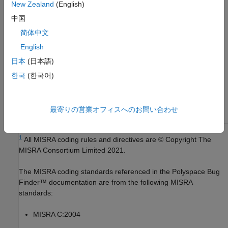
New Zealand
(English)
バージョン履歴
中国
R2013b で導入
简体中文
English
参考
日本
(日本語)
MISRA C++:2008 をチェック (-misra-cpp)
한국
(한국어)
トピック
コーディング規約違反のチェックおよびレビュー
最寄りの営業オフィスへのお問い合わせ
1
All MISRA coding rules and directives are © Copyright The
MISRA Consortium Limited 2021.
The MISRA coding standards referenced in the
Polyspace Bug
Finder™
documentation are from the following MISRA
standards:
MISRA C:2004