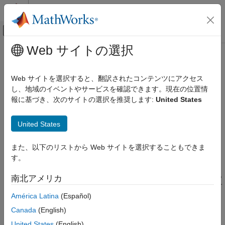
コンテンツへスキップ
MATLAB ヘルプ センター
オフキャンバス ナビゲーション メ
メインコンテンツ
Web サイトの選択
ドキュメンテーションのホーム
MISRA C++:2008 Rule 6-2-1
検証、妥当性確認、テスト
Web サイトを選択すると、翻訳されたコンテンツにアクセス
コード検証
Assignment operators shall not be used in sub-expressions.
し、地域のイベントやサービスを確認できます。現在の位置情
報に基づき、次のサイトの選択を推奨します:
United States
Polyspace Bug Finder
このページをすべて展開する
結果のレビューとレポート生成
説明
United States
Polyspace Bug Finder の結果
1
コーディング規約
Assignment operators shall not be used in sub-expressions.
また、以下のリストから Web サイトを選択することもできま
MISRA C++:2008 ルール
す。
根拠
MISRA C++:2008 Rule 6-2-1
代入演算子を部分式で使用すると、予測が難しい二次的影響がも
南北アメリカ
項目一覧
たらされます。こうした二次的影響により、開発者の想定に反す
América Latina
(Español)
る結果になる可能性があります。このルールは、代入演算子 (=)
説明
と等号演算子 (==) の混乱を回避するうえで役立ちます。部分式
例
Canada
(English)
では代入演算子を使用しないようにしてください。
チェック情報
United States
(English)