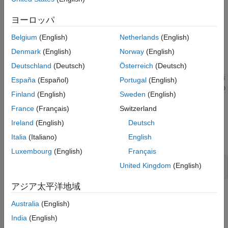
バージョン履歴
Polyspace
実装
ヨーロッパ
参考
®
部分式に代入演算子が含まれている場合は常に、Polyspace
は
Belgium
(English)
Netherlands
(English)
この欠陥を報告します。
Denmark
(English)
Norway
(English)
トラブルシューティング
Deutschland
(Deutsch)
Österreich
(Deutsch)
ルール違反が想定されるものの、Polyspace から報告されない場
España
(Español)
Portugal
(English)
合は、
コーディング規約違反が想定どおりに表示されない理由の
Finland
(English)
Sweden
(English)
診断
を参照してください。
France
(Français)
Switzerland
例
Ireland
(English)
Deutsch
Italia
(Italiano)
English
すべて展開する
Luxembourg
(English)
Français
部分式での代入演算子の使用は非準拠となる
United Kingdom
(English)
アジア太平洋地域
チェック情報
Australia
(English)
グループ:
Statements
India
(English)
カテゴリ:
必要