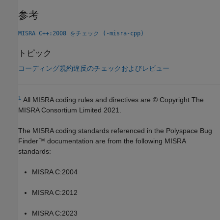
参考
MISRA C++:2008 をチェック (-misra-cpp)
トピック
コーディング規約違反のチェックおよびレビュー
1
All MISRA coding rules and directives are © Copyright The
MISRA Consortium Limited 2021.
The MISRA coding standards referenced in the
Polyspace Bug
Finder™
documentation are from the following MISRA
standards:
MISRA C:2004
MISRA C:2012
MISRA C:2023