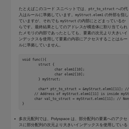
たとえばこのコード スニペットでは、
への代
ptr_to_struct
入はルールに準拠しています。
の外部を指し
myStruct.elem1
ていますが、それでも
の内部にとどまっているか
myStruct
らです。最終結果としてのアドレスが構造体に割り当てられ
たメモリの内部であったとしても、要素の次元より大きいイ
ンデックスを使用して要素の内容にアクセスすることはルー
ルに準拠していません。
void func(){

	struct {

		char elem1[10];

		char elem2[10];

	} myStruct;

	char* ptr_to_struct = &myStruct.elem1[11]; //Compliant

      // Address of myStruct.elem1[11] is inside myStr
      char val_to_struct = myStruct.elem1[11]; // Non
}
多次元配列では、Polyspace は、部分配列の要素へのアクセ
スに部分配列の次元より大きいインデックスを使用している