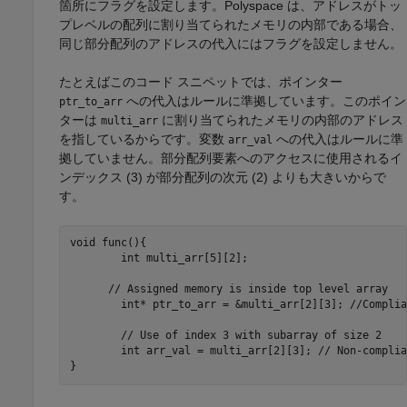
箇所にフラグを設定します。Polyspace は、アドレスがトッ
プレベルの配列に割り当てられたメモリの内部である場合、
同じ部分配列のアドレスの代入にはフラグを設定しません。
たとえばこのコード スニペットでは、ポインター
への代入はルールに準拠しています。このポイン
ptr_to_arr
ターは
に割り当てられたメモリの内部のアドレス
multi_arr
を指しているからです。変数
への代入はルールに準
arr_val
拠していません。部分配列要素へのアクセスに使用されるイ
ンデックス (3) が部分配列の次元 (2) よりも大きいからで
す。
void func(){

	int multi_arr[5][2];

      // Assigned memory is inside top level array

	int* ptr_to_arr = &multi_arr[2][3]; //Compliant

	// Use of index 3 with subarray of size 2

	int arr_val = multi_arr[2][3]; // Non-compliant

}