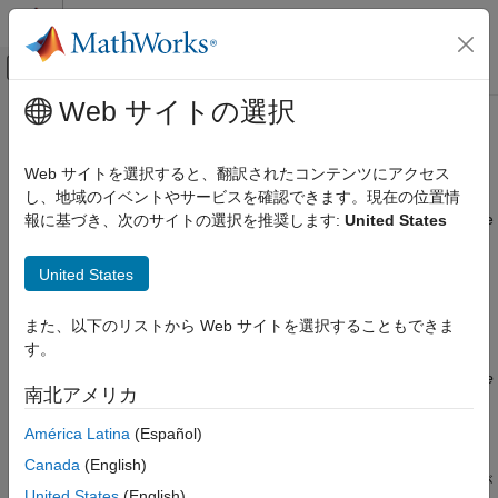
コンテンツへスキップ
MATLAB ヘルプ センター
オフキャンバス ナビゲーション メ
メインコンテンツ
Web サイトの選択
ドキュメンテーションのホーム
MISRA C++:2008 Rule 5-0-16
検証、妥当性確認、テスト
Web サイトを選択すると、翻訳されたコンテンツにアクセス
コード検証
A pointer operand and any pointer resulting from pointer
し、地域のイベントやサービスを確認できます。現在の位置情
arithmetic using that operand shall both address elements of the
報に基づき、次のサイトの選択を推奨します:
United States
Polyspace Bug Finder
same array.
結果のレビューとレポート生成
United States
Polyspace Bug Finder の結果
このページをすべて展開する
コーディング規約
説明
また、以下のリストから Web サイトを選択することもできま
MISRA C++:2008 ルール
す。
A pointer operand and any pointer resulting from pointer
arithmetic using that operand shall both address elements of the
MISRA C++:2008 Rule 5-0-16
南北アメリカ
1
same array.
項目一覧
América Latina
(Español)
説明
根拠
例
Canada
(English)
配列要素へのポインターを使用するポインター算術演算の結果が
チェック情報
United States
(English)