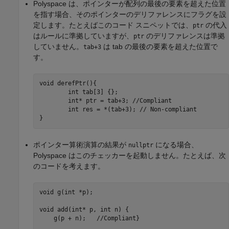
Polyspace は、ポインターが配列の最後の要素を超えた位置
を指す場合、そのポインターのデリファレンスにフラグを設
定します。たとえばこのコード スニペットでは、
の代入
ptr
はルールに準拠していますが、
のデリファレンスは準拠
ptr
していません。
は tab の最後の要素を超えた位置で
tab+3
す。
void derefPtr(){

	int tab[3] {};

	int* ptr = tab+3; //Compliant

	int res = *(tab+3); // Non-compliant

}
ポインター算術演算の結果が
になる場合、
nullptr
Polyspace はこのチェッカーを起動しません。たとえば、次
のコードを考えます。
void g(int *p);

void add(int* p, int n) {

    g(p + n);   //Compliant}
