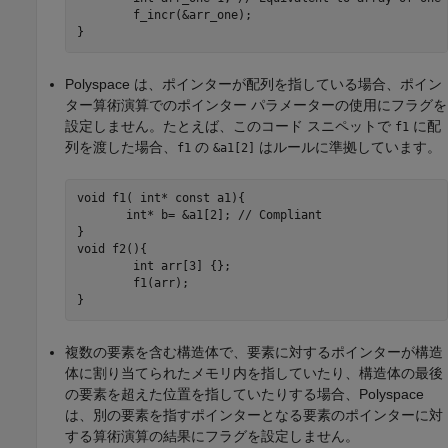
	f_incr(&arr_one);

}
Polyspace は、ポインターが配列を指している場合、ポイン
ター算術演算でのポインター パラメーターの使用にフラグを
設定しません。たとえば、このコード スニペットで
に配
f1
列を渡した場合、
の
はルールに準拠しています。
f1
&a1[2]
void f1( int* const a1){

       int* b= &a1[2]; // Compliant

}

void f2(){

	int arr[3] {};

	f1(arr);	

}
複数の要素を含む構造体で、要素に対するポインターが構造
体に割り当てられたメモリ内を指していたり、構造体の最後
の要素を超えた位置を指していたりする場合、Polyspace
は、別の要素を指すポインターとなる要素のポインターに対
する算術演算の結果にフラグを設定しません。