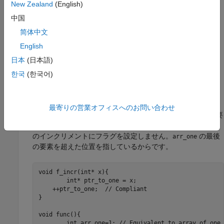
New Zealand
(English)
++
ptr
中国
--
ptr
简体中文
English
--
ptr
日本
(日本語)
[
]
ptr
int_exp
한국
(한국어)
Polyspace
実装
配列の一部ではない単一のオブジェクトは、1 要素の配列と
最寄りの営業オフィスへのお問い合わせ
見なされます。たとえば、このコード例では
は 1 要
arr_one
®
素の配列と等価です。Polyspace
はポインター
ptr_to_one
のインクリメントにフラグを設定しません。
の最後
arr_one
の要素を超えた位置を指しているからです。
void f_incr(int* x){

	int* ptr_to_one = x;

    ++ptr_to_one;  // Compliant

}

void func(){

	int arr_one=1; // Equivalent to array of one element
