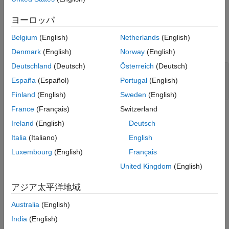
次のいずれも指していない場合、動作は未定義になります。
バージョン履歴
ヨーロッパ
参考
配列の要素。
Belgium
(English)
Netherlands
(English)
配列の最後の要素を超えた位置。次に例を示します。
Denmark
(English)
Norway
(English)
Deutschland
(Deutsch)
Österreich
(Deutsch)
int arr[3];

España
(Español)
Portugal
(English)
int* res;

res = arr+3; // res points to one beyond arr
Finland
(English)
Sweden
(English)
France
(Français)
Switzerland
ルールは次の演算に適用されます。
は配列要素へのポインタ
ptr
Ireland
(English)
Deutsch
ーで、
は整数式です。
int_exp
Italia
(Italiano)
English
+
ptr
int_exp
Luxembourg
(English)
Français
United Kingdom
(English)
+
int_exp
ptr
アジア太平洋地域
-
ptr
int_exp
Australia
(English)
+ +
ptr
India
(English)