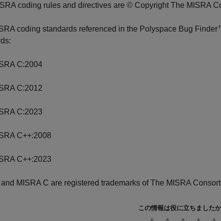
SRA coding rules and directives are © Copyright The MISRA C
SRA coding standards referenced in the
Polyspace Bug Finde
ds:
SRA C:2004
SRA C:2012
SRA C:2023
SRA C++:2008
SRA C++:2023
and MISRA C are registered trademarks of The MISRA Consort
この情報は役に立ちました