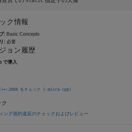
再宣言での
指定子の欠落
static
ック情報
プ:
Basic Concepts
リ:
必要
ジョン履歴
3b で導入
 C++:2008 をチェック (-misra-cpp)
ック
ィング規約違反のチェックおよびレビュー