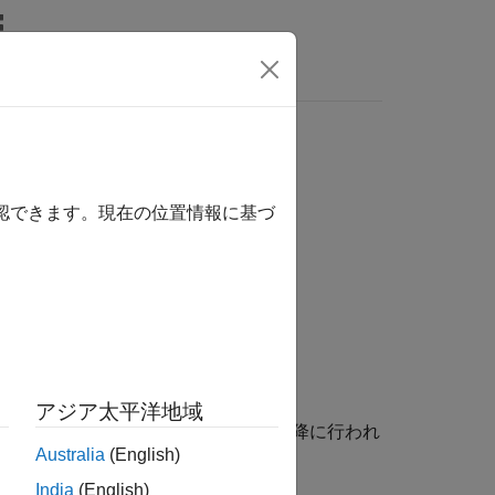
関数
ビデオ
MATLAB Answers
the
storage class specifier
static
確認できます。現在の位置情報に基づ
1
the
storage class specifier.
static
アジア太平洋地域
関数は内部リンクをもちます。それ以降に行われ
Australia
(English)
す。
India
(English)