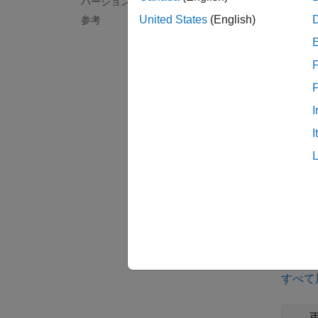
バージョン履歴
ただし
United States
(English)
参考
ます。
Polys
F
Polysp
報告し
I
I
外部リ
トラ
ルール
れない
例
すべて