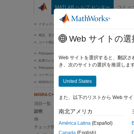
コンテンツへスキップ
MATLAB ヘルプ センター
コミュ
ドキュメ
ドキュメンテーションのホーム
検証、妥当性確認、テスト
MIS
Web サイトの選
コード検証
Polyspace Bug Finder
If a fu
Web サイトを選択すると、翻訳
結果のレビューとレポート生成
き、次のサイトの選択を推奨します
Polyspace Bug Finder の結果
このペ
コーディング規約
説明
United States
MISRA C++:2008 ルール
If a fu
MISRA C++:2008 Rule 3-3-2
また、以下のリストから Web サ
項目一覧
根拠
南北アメリカ
説明
関数宣
例
América Latina
(Español)
るこの
チェック情報
Canada
(English)