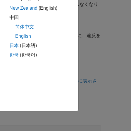
の内部リンクの有無がすぐには判明しなくなり
New Zealand
(English)
中国
简体中文
関数の再宣言が外部リンクをもつ場合に、違反を
English
日本
(日本語)
한국
(한국어)
 クラス指定子
を参照してください。
、
コーディング規約違反が想定どおりに表示さ