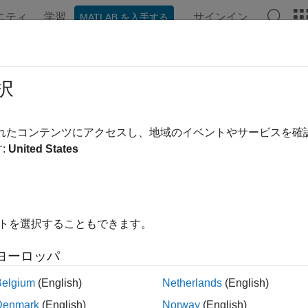
ニティ
学習
サインイン
MATLAB を入手する
ンテーション
例
Polyspace オプション
Polyspace 結果
RA C++:2008 Rule 3-3-2
択
nction has internal linkage then all re-declarations shall include 
されたコンテンツにアクセスし、地域のイベントやサービスを
:
United States
ージをすべて展開する
nction has internal linkage then all re-declarations shall include 
イトを選択することもできます。
ヨーロッパ
言で
ストレージ クラス指定子が使用される場合、その
static
Belgium
(English)
Netherlands
(English)
関数の再宣言は、
指定子がなくても内部リンクをもちま
static
Denmark
(English)
Norway
(English)