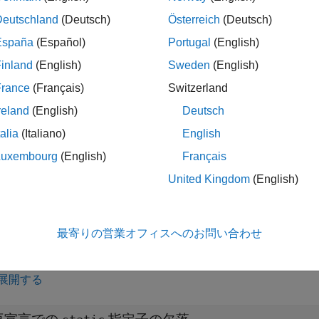
、
キーワードを明示的に指定しないと、宣言からは関数
static
Deutschland
(Deutsch)
Österreich
(Deutsch)
España
(Español)
Portugal
(English)
pace
実装
inland
(English)
Sweden
(English)
®
ace
は、
リンクをもつ関数が宣言されたが、これらの
static
France
(Français)
Switzerland
ます。
reland
(English)
Deutsch
talia
(Italiano)
English
ンクをもつオブジェクトと関数の詳細については、
ストレージ
Luxembourg
(English)
Français
ブルシューティング
United Kingdom
(English)
違反が想定されるものの、Polyspace から報告されない場合は
理由の診断
を参照してください。
最寄りの営業オフィスへのお問い合わせ
展開する