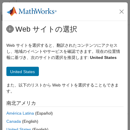
コンテンツへスキップ
MATLAB ヘルプ センター
オフキャンバス ナビゲーション メ
メインコンテンツ
Web サイトの選択
ドキュメンテーションのホーム
MISRA C++:2008 Rule 3-2-1
検証、妥当性確認、テスト
Web サイトを選択すると、翻訳されたコンテンツにアクセス
コード検証
All declarations of an object or function shall have compatible
し、地域のイベントやサービスを確認できます。現在の位置情
types
報に基づき、次のサイトの選択を推奨します:
United States
Polyspace Bug Finder
結果のレビューとレポート生成
このページをすべて展開する
United States
Polyspace Bug Finder の結果
説明
コーディング規約
また、以下のリストから Web サイトを選択することもできま
All declarations of an object or function shall have compatible
MISRA C++:2008 ルール
す。
1
types
MISRA C++:2008 Rule 3-2-1
南北アメリカ
根拠
項目一覧
América Latina
(Español)
2 つの異なる翻訳単位でのオブジェクトまたは関数の宣言に型の
説明
互換性がない場合、その動作は未定義になります。
例
Canada
(English)
チェック情報
United States
(English)