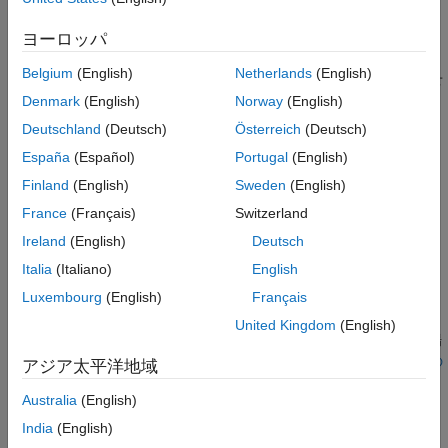
Polyspace
実装
バージョン履歴
®
Polyspace
が 2 つの型に互換性があると見なすのは、使用され
ヨーロッパ
参考
ている環境で、それらの型のサイズと符号属性が同じ場合です。
Belgium
(English)
Netherlands
(English)
このチェッカーは、次のような未使用のコードでは起動されませ
ん。
Denmark
(English)
Norway
(English)
Deutschland
(Deutsch)
Österreich
(Deutsch)
インスタンス化されていないテンプレート
España
(Español)
Portugal
(English)
呼び出されない関数
または
Finland
(English)
Sweden
(English)
static
extern
France
(Français)
Switzerland
呼び出されない未定義のローカル関数
Ireland
(English)
Deutsch
未使用の型および変数
Italia
(Italiano)
English
Luxembourg
(English)
Français
トラブルシューティング
United Kingdom
(English)
ルール違反が想定されるものの、Polyspace から報告されない場
合は、
コーディング規約違反が想定どおりに表示されない理由の
アジア太平洋地域
診断
を参照してください。
Australia
(English)
例
India
(English)