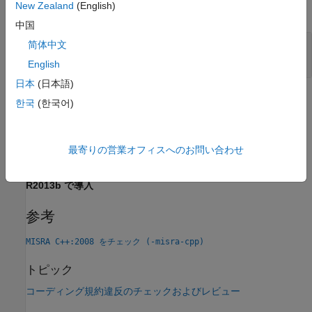
New Zealand
(English)
すべて展開する
中国
2 つのファイルでの互換性のある定義と互換性
简体中文
のない定義
English
日本
(日本語)
チェック情報
한국
(한국어)
グループ:
Basic Concepts
カテゴリ:
必要
最寄りの営業オフィスへのお問い合わせ
バージョン履歴
R2013b で導入
参考
MISRA C++:2008 をチェック (-misra-cpp)
トピック
コーディング規約違反のチェックおよびレビュー