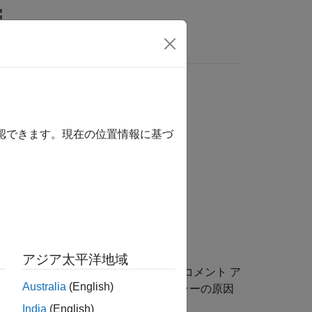
関数
ビデオ
MATLAB Answers
確認できます。現在の位置情報に基づ
1
アジア太平洋地域
含まれる場合、通常はコードが誤ってコメント ア
Australia
(English)
サポートされておらず、予期しないエラーの原因
India
(English)