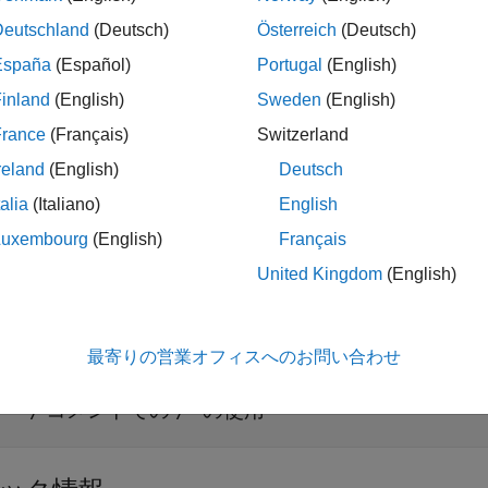
Deutschland
(Deutsch)
Österreich
(Deutsch)
pace
実装
España
(Español)
Portugal
(English)
 チェッカーは、C スタイルのコメント内に文字
が含まれて
/*
inland
(English)
Sweden
(English)
 コードの注釈を使用してこのルールの違反を正当化すること
France
(Français)
Switzerland
reland
(English)
Deutsch
ブルシューティング
talia
(Italiano)
English
®
違反が想定されるものの、Polyspace
から報告されない場合
Luxembourg
(English)
Français
理由の診断
を参照してください。
United Kingdom
(English)
展開する
最寄りの営業オフィスへのお問い合わせ
コメントでの
の使用
* */
/*