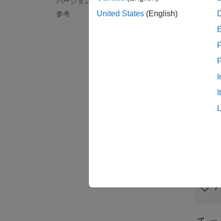
バージョン履歴
United States
(English)
参考
Polys
ルール
F
ソース
I
トラ
I
ルール
れない
例
すべて
/