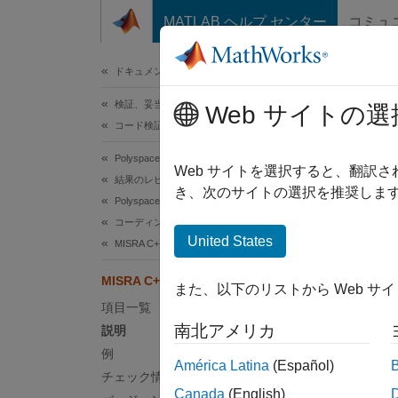
コンテンツへスキップ
MATLAB ヘルプ センター
コミュ
ドキュメ
ドキュメンテーションのホーム
検証、妥当性確認、テスト
MIS
Web サイトの選
コード検証
Polyspace Bug Finder
The cha
Web サイトを選択すると、翻訳
結果のレビューとレポート生成
き、次のサイトの選択を推奨します
Polyspace Bug Finder の結果
このペ
コーディング規約
説明
United States
MISRA C++:2008 ルール
The cha
MISRA C++:2008 Rule 2-7-1
また、以下のリストから Web サ
項目一覧
根拠
南北アメリカ
説明
コード
例
América Latina
(Español)
ウトさ
チェック情報
となる
Canada
(English)