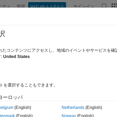
ニティ
学習
サインイン
MATLAB を入手する
ンテーション
例
Polyspace オプション
Polyspace 結果
RA C++:2008 Rule 2-7-1
択
racter sequence /* shall not be used within a C-style comment.
されたコンテンツにアクセスし、地域のイベントやサービスを
:
United States
ージをすべて展開する
racter sequence /* shall not be used within a C-style comment.
イトを選択することもできます。
ヨーロッパ
の C スタイルのコメント (
が含まれるコメント) に
が
/* */
/*
Belgium
(English)
Netherlands
(English)
れていることを意味します。特にコメントの入れ子は C では
可能性があります。
Denmark
(English)
Norway
(English)