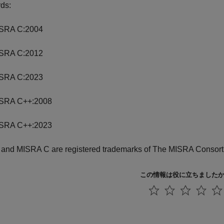
ds:
SRA C:2004
SRA C:2012
SRA C:2023
SRA C++:2008
SRA C++:2023
and MISRA C are registered trademarks of The MISRA Consort
この情報は役に立ちました